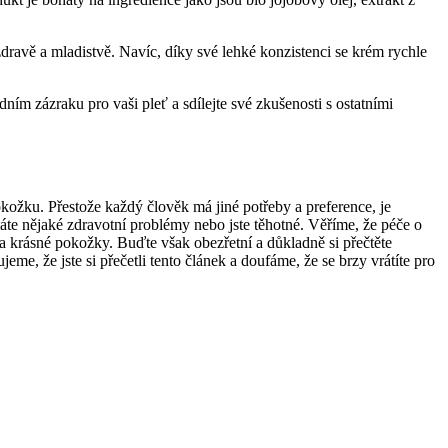
ravě a mladistvě. Navíc, díky své lehké konzistenci se krém rychle
odním zázraku pro vaši pleť a sdílejte své zkušenosti s ostatními
okožku. Přestože každý člověk má jiné potřeby a preference, je
te nějaké zdravotní problémy nebo jste těhotné. Věříme, že péče o
 krásné pokožky. Buďte však obezřetní a důkladně si přečtěte
, že jste si přečetli tento článek a doufáme, že se brzy vrátíte pro