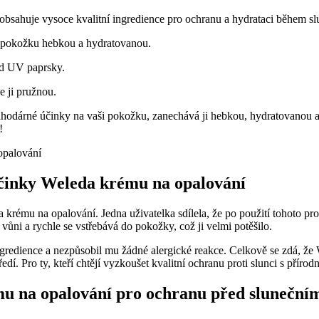
 obsahuje vysoce kvalitní ingredience pro ochranu a hydrataci během s
i pokožku hebkou a hydratovanou.
řed UV paprsky.
e ji pružnou.
odárné účinky na vaši pokožku, zanechává ji hebkou, hydratovanou a c
!
 účinky Weleda krému na opalování
eda krému na opalování. Jedna uživatelka sdílela, že po použití tohoto
 vůni a rychle se vstřebává do pokožky, což ji velmi potěšilo.
gredience a nezpůsobil mu žádné alergické reakce. Celkově se zdá, že We
edí. Pro ty, kteří chtějí vyzkoušet kvalitní ochranu proti slunci s přír
ému na opalování pro ochranu před sluneční