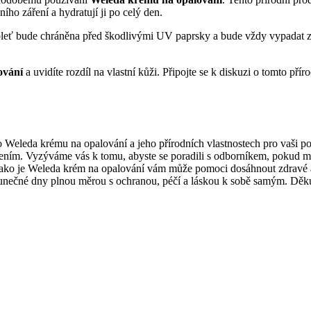
ho záření a hydratují ji po celý den.
pleť bude chráněna před škodlivými UV paprsky a bude vždy vypadat zd
ování
a uvidíte rozdíl na vlastní kůži. Připojte se k diskuzi o tomto přír
 o Weleda krému na opalování a jeho přírodních vlastnostech pro vaši p
ením. Vyzýváme vás k tomu, abyste se poradili s odborníkem, pokud má
 jako je Weleda krém na opalování vám může pomoci dosáhnout zdravé a
ečné dny plnou měrou s ochranou, péčí a láskou k sobě samým. Děkujeme