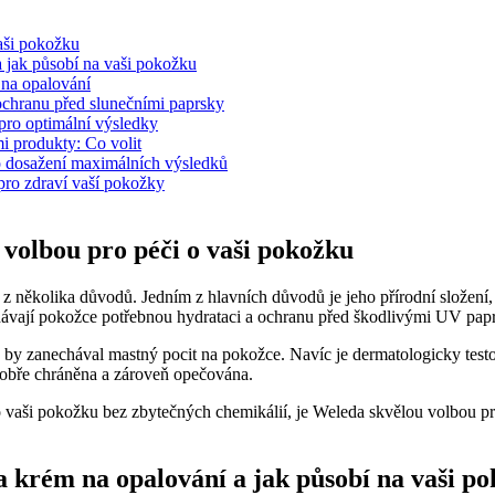
aši pokožku
a jak působí na vaši pokožku
 na opalování
ochranu před slunečními paprsky
pro optimální výsledky
 produkty: Co volit
o dosažení maximálních výsledků
ro zdraví vaší pokožky
volbou pro péči o vaši pokožku
 několika důvodů. Jedním z hlavních důvodů je jeho přírodní složení, 
dodávají pokožce potřebnou hydrataci a ochranu před škodlivými UV pap
iž by zanechával mastný pocit na pokožce. Navíc je dermatologicky te
 dobře chráněna a zároveň opečována.
 vaši pokožku bez zbytečných chemikálií, je Weleda skvělou volbou pro 
a krém na opalování a jak působí na vaši p