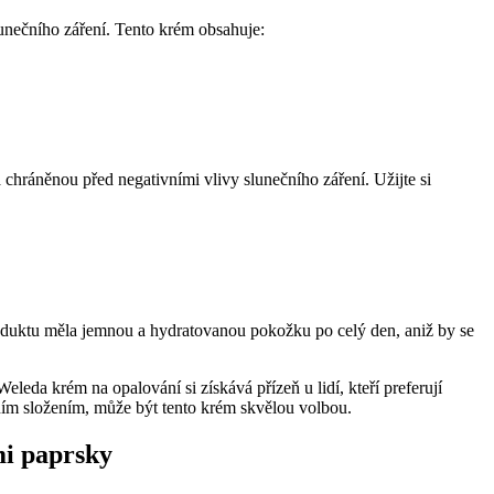
lunečního záření. Tento krém obsahuje:
hráněnou před negativními vlivy slunečního záření. Užijte si
 produktu měla jemnou a hydratovanou pokožku po celý den, aniž by se
leda krém na opalování si získává přízeň u lidí, kteří preferují
odním složením, může být tento krém skvělou volbou.
mi paprsky