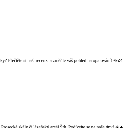
ledky? Přečtěte si naši recenzi a změňte váš pohled na opalování! 🌞🌿
Prosecké skály či lázeňský areál Štít. Podívejte se na naše tipy! ☀️🌊