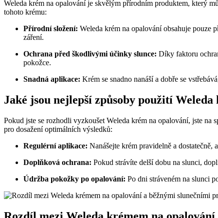
Weleda krém na opalování je skvělým přírodním produktem, který můž
tohoto krému:
Přírodní složení:
Weleda krém na opalování obsahuje pouze přír
záření.
Ochrana před škodlivými účinky slunce:
Díky faktoru ochran
pokožce.
Snadná aplikace:
Krém se snadno nanáší a dobře se vstřebává,
Jaké jsou nejlepší způsoby použití Weleda
Pokud jste se rozhodli vyzkoušet Weleda krém na opalování, jste na s
pro dosažení optimálních výsledků:
Regulérní aplikace:
Nanášejte krém pravidelně a dostatečně, 
Doplňková ochrana:
Pokud strávíte delší dobu na slunci, do
Údržba pokožky po opalování:
Po dni stráveném na slunci p
Rozdíl mezi Weleda krémem na opalování a