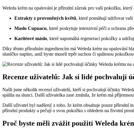
Weleda krém na opalování je přírodní zázrak pro vaši pokožku, který
Extrakty z provoněných květů
, které pomáhají udržovat vaš
Maslo Cupuacu
, které poskytuje intenzivní péči a ochranu p
Karitéové máslo
, které napomáhá regeneraci pokožky a udržuj
Díky těmto přírodním ingrediencím má Weleda krém na opalování blah
sluníčko naplno, aniž byste museli trpět suchou či spálenou pokožkou
Recenze uživatelů: Jak si lidé pochvalují
Našli jsme několik recenzí uživatelů, kteří si pochvalují účinky Wel
spálila na slunci. Další uživatelka zase zmínila, že krém má příjemnou
Další uživatel byl nadšený z toho, že krém obsahuje pouze přírodní in
přírodní produkty a pečují o svou pokožku s ohledem na životní prostř
Proč byste měli zvážit použití Weleda kr