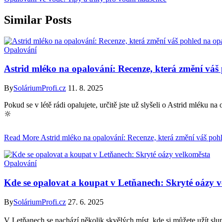
Similar Posts
Opalování
Astrid mléko na opalování: Recenze, která změní váš
By
SoláriumProfi.cz
11. 8. 2025
Pokud se v létě rádi opalujete, určitě jste už slyšeli o Astrid mléku n
🔆
Read More
Astrid mléko na opalování: Recenze, která změní váš poh
Opalování
Kde se opalovat a koupat v Letňanech: Skryté oázy 
By
SoláriumProfi.cz
27. 6. 2025
V Letňanech se nachází několik skvělých míst, kde si můžete užít sluní