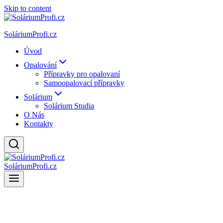
Skip to content
SoláriumProfi.cz
Úvod
Opalování
Přípravky pro opalovaní
Samoopalovací přípravky
Solárium
Solárium Studia
O Nás
Kontakty
SoláriumProfi.cz