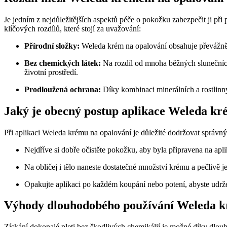
Je jedním z nejdůležitějších aspektů péče o pokožku zabezpečit ji při
klíčových rozdílů, které stojí za uvažování:
Přírodní složky:
Weleda krém na opalování obsahuje převážně p
Bez chemických látek:
Na rozdíl od mnoha běžných slunečních
životní prostředí.
Prodloužená ochrana:
Díky kombinaci minerálních a rostlinn
Jaký je obecný postup aplikace Weleda kr
Při aplikaci Weleda krému na opalování je důležité dodržovat správný
Nejdříve si dobře očistěte pokožku, aby byla připravena na apl
Na obličej i tělo naneste dostatečné množství krému a pečlivě je
Opakujte aplikaci po každém koupání nebo potení, abyste udrž
Výhody dlouhodobého používání Weleda kr
Získání dokonalé pleti bez škodlivých chemikálií je možné díky dl