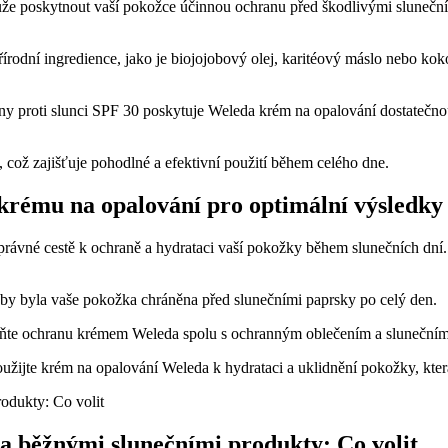
e poskytnout vaší pokožce účinnou ochranu před škodlivými slunečními
odní ingredience, jako je biojojobový olej, karitéový máslo nebo kokos
y proti slunci SPF 30 poskytuje Weleda krém na opalování dostatečno
 což zajišťuje pohodlné a efektivní použití během celého dne.
 krému na opalování pro optimální výsledky
právné cestě k ochraně a hydrataci vaší pokožky během slunečních dní. 
aby byla vaše pokožka chráněna před slunečními paprsky po celý den.
plňte ochranu krémem Weleda spolu s ochranným oblečením a slunečním
oužijte krém na opalování Weleda k hydrataci a uklidnění pokožky, kte
 běžnými slunečními produkty: Co volit