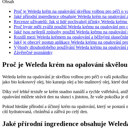
Obsah
Proč je Weleda krém na opalování skvělou volbou pro péči o v
Jaké přírodní ingredience obsahuje Weleda krém na opalování 
Recenze uživatelů: Jak si lidé pochvalují účinky Weleda krému
Proč byste měli zvážit použití Weleda krému na opalování pro 
Jaké jsou nejlepší způsoby použití Weleda krému na opalování 
Rozdíl mezi Weleda krémem na opalování a běžnými slunečními
Jaký je obecný postup aplikace Weleda krému na opalování pr
Výhody dlouhodobého používání Weleda krému na opalování p
Závěrečné poznámky
Proč je Weleda krém na opalování skvělou 
Weleda krém na opalování je skvělou volbou pro péči o vaši pokožku z
jako bio kokosový olej, bio karanja olej a bio malinový olej, které 
Díky své lehké textuře se krém snadno nanáší a rychle vstřebává, an
opalování můžete strávit den na slunci s jistotou, že vaše pokožka je
Pokud hledáte přírodní a účinný krém na opalování, který se postará o
cítí hydratovaná, chráněná a zářivá po celý den.
Jaké přírodní ingredience obsahuje Weled