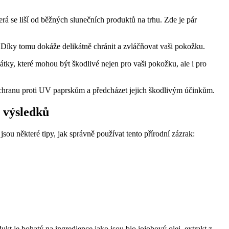
erá se liší od běžných slunečních produktů na trhu. Zde je pár
 Díky tomu dokáže delikátně chránit a zvláčňovat vaši pokožku.
ky, které mohou být škodlivé nejen pro vaši pokožku, ale i pro
chranu proti UV paprskům a předcházet jejich škodlivým účinkům.
 výsledků
ou některé tipy, jak správně používat tento přírodní zázrak:
dukt je bohatý na ingredience jako jsou bio jojobový olej, extrakt z