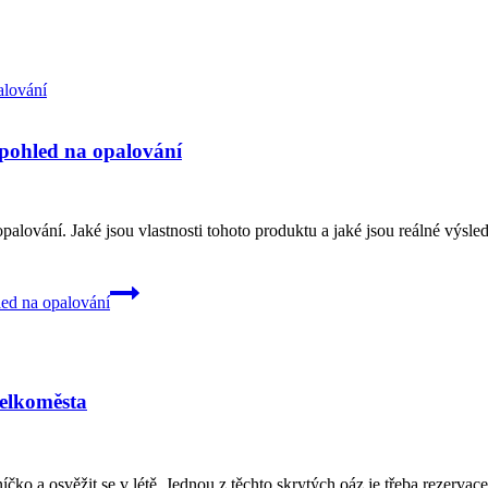
 pohled na opalování
a opalování. Jaké jsou vlastnosti tohoto produktu a jaké jsou reálné výs
led na opalování
velkoměsta
čko a osvěžit se v létě. Jednou z těchto skrytých oáz je třeba rezervace 