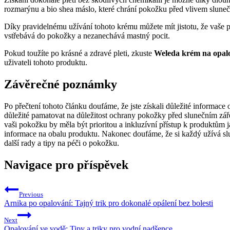
rozmarýnu a bio shea máslo, které chrání pokožku před vlivem sluneční
Díky pravidelnému užívání tohoto krému můžete mít jistotu, že vaše 
vstřebává do pokožky a nezanechává mastný pocit.
Pokud toužíte po krásné a zdravé pleti, zkuste
Weleda krém na opal
uživateli tohoto produktu.
Závěrečné poznámky
Po přečtení tohoto článku doufáme, že jste získali důležité informace
důležité pamatovat na důležitost ochrany pokožky před slunečním zář
vaši pokožku by měla být prioritou a inkluzívní přístup k produktům
informace na obalu produktu. Nakonec doufáme, že si každý užívá slun
další rady a tipy na péči o pokožku.
Navigace pro příspěvek
Previous
Arnika po opalování: Tajný trik pro dokonalé opálení bez bolesti
Next
Opalování ve vodě: Tipy a triky pro vodní nadšence