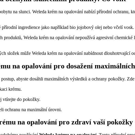
 pobytu na slunci. Weleda krém na opalování nabízí přírodní ochranu, kt
řírodní ingredience jako například bio jojobový olej nebo včelí vosk.
 produktů, Weleda krém na opalování nepoužívá agresivní chemické lát
ých složek může Weleda krém na opalování nabídnout dlouhotrvající o
ému na opalování pro dosažení maximálních
 postup, abyste dosáhli maximálních výsledků a ochrany pokožky. Zde js
ikaci krému.
j vtírejte do pokožky.
eli ochranu na maximální úrovni.
ému na opalování pro zdraví vaší pokožky
ouhodobému používání
Weleda krému na opalování
. Tento přírodní pro