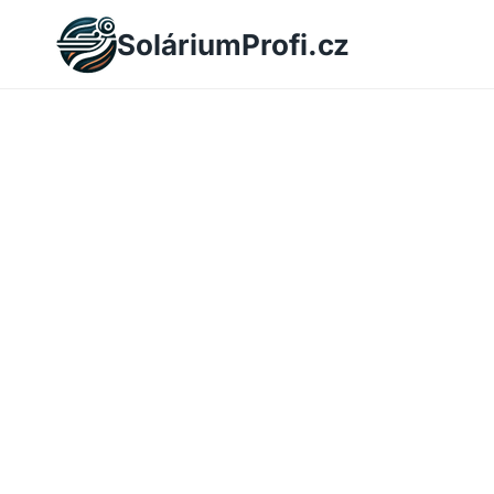
Skip
SoláriumProfi.cz
to
content