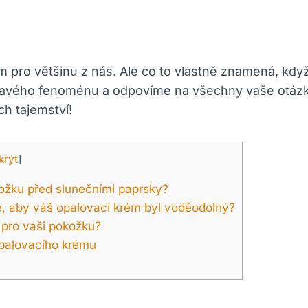
m pro většinu z nás. Ale co to vlastně znamená, kdy
mavého fenoménu a odpovíme na všechny vaše otázk
ch tajemství!
krýt
]
ožku před slunečními paprsky?
, aby váš opalovací krém byl voděodolný?
 pro vaši pokožku?
opalovacího krému