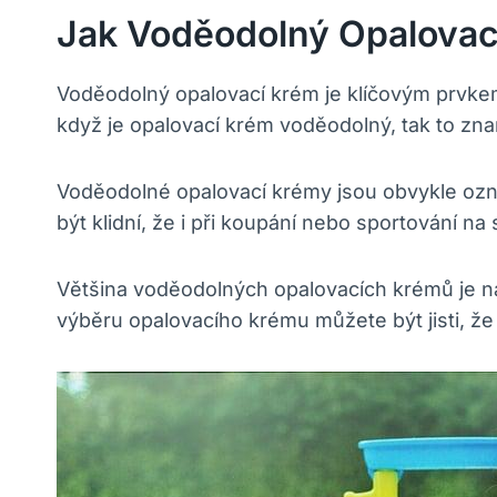
Jak Voděodolný Opalovac
Voděodolný opalovací krém je klíčovým prvke
když je opalovací krém voděodolný, tak to zn
Voděodolné opalovací krémy jsou obvykle ozna
být klidní, že i při koupání nebo sportování n
Většina voděodolných opalovacích krémů je nav
výběru opalovacího krému můžete být jisti, že