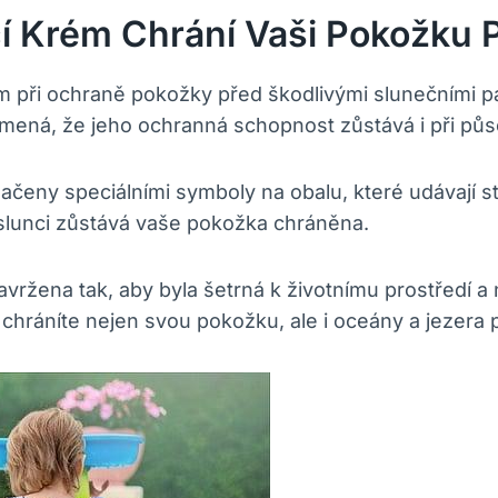
í Krém Chrání Vaši Pokožku 
m při ochraně pokožky před škodlivými slunečními p
amená, že jeho ochranná schopnost zůstává i při pů
čeny speciálními symboly na obalu, které udávají s
a slunci zůstává vaše pokožka chráněna.
ržena tak, aby byla šetrná k životnímu prostředí a n
 chráníte nejen svou pokožku, ale i oceány a jezera 