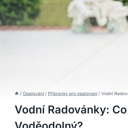
/
Opalování
/
Přípravky pro opalovaní
/
Vodní Radov
Vodní Radovánky: Co
Voděodolný?