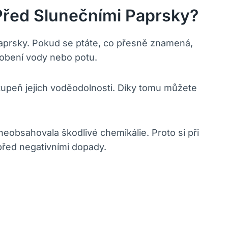
Před Slunečními Paprsky?
aprsky. Pokud se ptáte, co přesně znamená,
sobení vody nebo potu.
tupeň jejich voděodolnosti. Díky tomu můžete
eobsahovala škodlivé chemikálie. Proto si při
před negativními dopady.