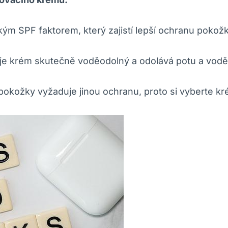
kým SPF faktorem, který zajistí lepší ochranu pokožk
a je krém skutečně voděodolný a odolává potu a vodě
 pokožky vyžaduje jinou ochranu, proto si vyberte k