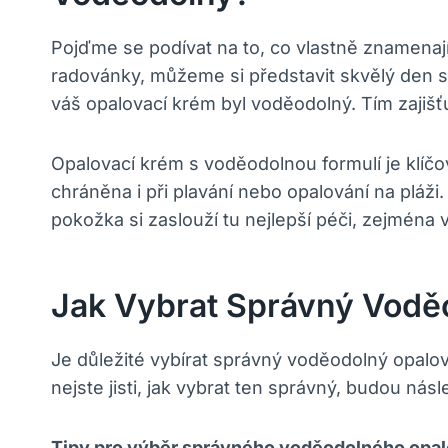
Pojďme se podívat na to, co vlastně znamenají
radovánky, můžeme si představit skvělý den s
váš opalovací krém byl voděodolný. Tím zajišť
Opalovací krém s voděodolnou formulí je klíčo
chráněna i při plavání nebo opalování na pláž
pokožka si zaslouží tu nejlepší péči, zejména v
Jak Vybrat Správný Vodě
Je důležité vybírat správný voděodolný opalov
nejste jisti, jak vybrat ten správný, budou násle
Tipy pro výběr správného voděodolného opa