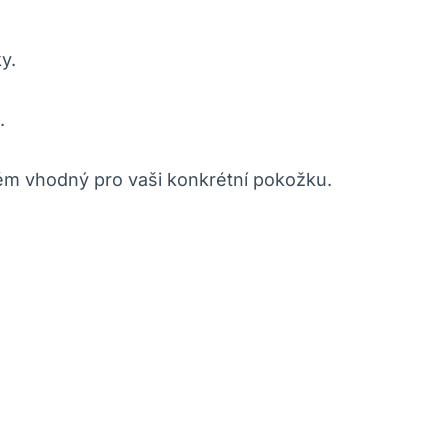
y.
.
rém vhodný pro vaši konkrétní pokožku.