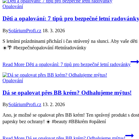
Opalování
Děti a opalování: 7 tipů pro bezpečné letní radovánk
By
SoláriumProfi.cz
18. 3. 2026
S letními prázdninami přichází i čas strávený na slunci. Aby vaše dět
☀️🌴 #bezpečnéopalování #letníradovánky
Read More
Děti a opalování: 7 tipů pro bezpečné letní radovánky
Opalování
Dá se opalovat přes BB krém? Odhalujeme mýtus!
By
SoláriumProfi.cz
13. 2. 2026
Ano, je možné se opalovat přes BB krém! Ten správný produkt s dosta
paprsky bez ochrany! ☀️ #beauty #BBkrém #opálení
Read More
Dá se opalovat přes BB krém? Odhalujeme mýtus!