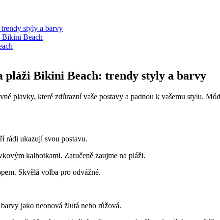
trendy styly a barvy
i Bikini Beach
each
 pláži Bikini Beach: trendy styly a barvy
právné plavky, které zdůrazní vaše postavy a padnou k vašemu stylu. Mód
ří rádi ukazují svou postavu.
avkovým kalhotkami. Zaručeně zaujme na pláži.
topem. Skvělá volba pro odvážné.
barvy jako neonová žlutá nebo růžová.