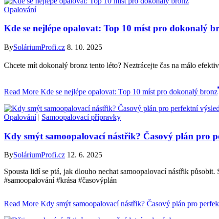
Opalování
Kde se nejlépe opalovat: Top 10 míst pro dokonalý b
By
SoláriumProfi.cz
8. 10. 2025
Chcete mít dokonalý bronz tento léto? Neztrácejte čas na málo efekti
Read More
Kde se nejlépe opalovat: Top 10 míst pro dokonalý bronz
Opalování
|
Samoopalovací přípravky
Kdy smýt samoopalovací nástřik? Časový plán pro pe
By
SoláriumProfi.cz
12. 6. 2025
Spousta lidí se ptá, jak dlouho nechat samoopalovací nástřik působit
#samoopalování #krása #časovýplán
Read More
Kdy smýt samoopalovací nástřik? Časový plán pro perfek