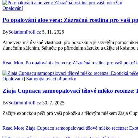
Opalování
Po opalování aloe vera: Zázračná rostlina pro vaši 
By
SoláriumProfi.cz
5. 11. 2025
Aloe vera má úžasné vlastnosti pro pokožku a je skvělým pomocníke
slunečním zářením. Sáhněte po přírodním zázraku a užijte si krásnou 
Read More
Po opalování aloe vera: Zázračná rostlina pro vaši pokož
Opalování
|
Samoopalovací přípravky
Ziaja Cupuacu samoopalovací tělové mléko recenze: 
By
SoláriumProfi.cz
30. 7. 2025
Zažijte exotickou péči pro vaši pokožku s tělovým mlékem Ziaja Cupuac
Read More
Ziaja Cupuacu samoopalovací tělové mléko recenze: Exot