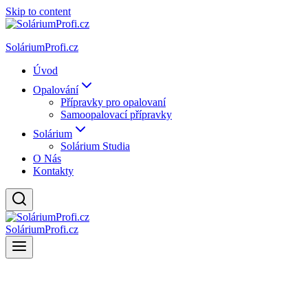
Skip to content
SoláriumProfi.cz
Úvod
Opalování
Přípravky pro opalovaní
Samoopalovací přípravky
Solárium
Solárium Studia
O Nás
Kontakty
SoláriumProfi.cz