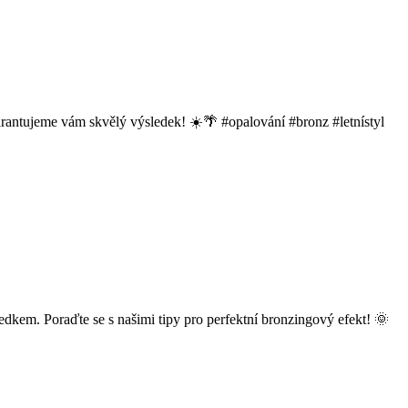
 garantujeme vám skvělý výsledek! ☀️🌴 #opalování #bronz #letnístyl
edkem. Poraďte se s našimi tipy pro perfektní bronzingový efekt! 🌞