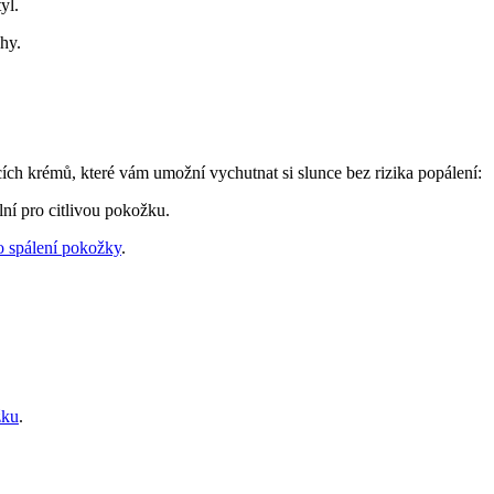
yl.
hy.
ích krémů, které vám umožní vychutnat si slunce bez rizika popálení:
lní pro citlivou pokožku.
ko spálení pokožky
.
žku
.