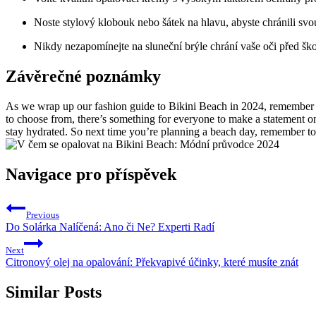
Noste stylový klobouk nebo šátek na hlavu, abyste chránili sv
Nikdy nezapomínejte na sluneční brýle chrání vaše oči před š
Závěrečné poznámky
As we wrap up our fashion guide to Bikini Beach in 2024, remember tha
to choose from, there’s something for everyone to make a statement on
stay hydrated. So next time you’re planning a beach day, remember to 
Navigace pro příspěvek
Previous
Do Solárka Nalíčená: Ano či Ne? Experti Radí
Next
Citronový olej na opalování: Překvapivé účinky, které musíte znát
Similar Posts