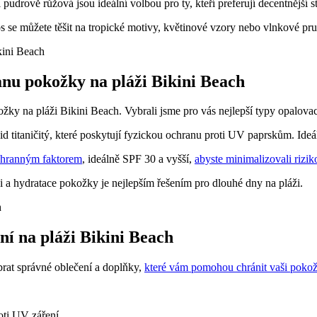
udrově růžová jsou ideální volbou pro ty, kteří preferují decentnější st
os se můžete těšit na tropické motivy, květinové vzory nebo vlnkové pru
anu pokožky na pláži Bikini Beach
ky na pláži Bikini Beach. Vybrali jsme pro vás nejlepší typy opalovac
 titaničitý, které poskytují fyzickou ochranu proti UV paprskům. Ideá
hranným faktorem
, ideálně SPF 30 a vyšší,
abyste minimalizovali rizi
 a hydratace pokožky je nejlepším řešením pro dlouhé dny na pláži.
ní na pláži Bikini Beach
brat správné oblečení a doplňky,
které vám pomohou chránit vaši poko
oti UV záření.