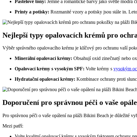
Pastelové tóny:
Jemné a romantické barvy jako světle modrá či p
Printy a potisky:
Rozmanité vzory a potisky jsou stále in. Let
Nejlepší typy opalovacích krémů pro ochr
Výběr správného opalovacího krému je klíčový pro ochranu vaší pokož
Minerální opalovací krémy:
Obsahují oxid zinečnatý nebo oxid
Opalovací krémy s vysokým SPF:
Volte krémy s
vysokým oc
Hydratační opalovací krémy:
Kombinace ochrany proti slunci
Doporučení pro správnou péči o vaše opále
Pro správnou péči o vaše opálení na pláži Bikini Beach je důležité vy
Mezi patří:
Volte kvalitní opalovací krémy s vysokým faktorem ochrany pr