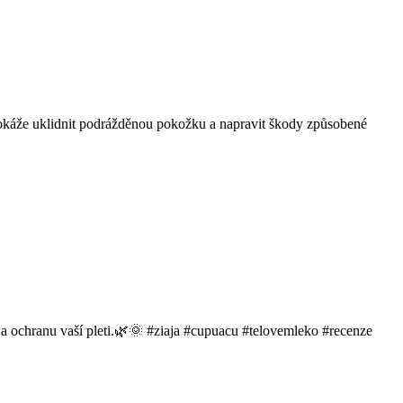
okáže uklidnit podrážděnou pokožku a napravit škody způsobené
ci a ochranu vaší pleti.🌿🌞 #ziaja #cupuacu #telovemleko #recenze