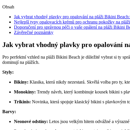
Obsah
Jak vybrat vhodný plavky pro opalování na pláži Bikini Beach: 
Nejlepší typy opalovacích krémů pro ochranu pokožky na pláž
Doporučení pro správnou péči o vaše opálení na pláži Bikini B
Závěrečné poznámky
Jak vybrat vhodný plavky pro opalování na
Pro perfektní vzhled na pláži Bikini Beach je důležité vybrat si ty s
dominují na plážích.
Styly:
Bikiny:
Klasika, která nikdy nezestará. Skvělá volba pro ty, kte
Monokiny:
Trendy návrh, který kombinuje kousek bikini s pl
Trikinis:
Novinka, která spojuje klasický bikini s plavkovým 
Barvy:
Neonové odstíny:
Letos jsou velkým hitem odvážné a výrazné 