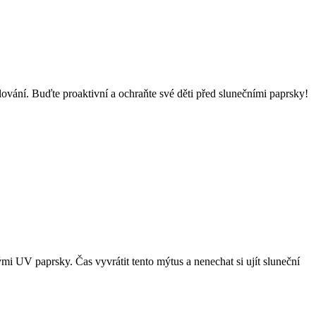
alování. Buďte proaktivní a ochraňte své děti před slunečními paprsky!
 UV paprsky. Čas vyvrátit tento mýtus a nenechat si ujít sluneční