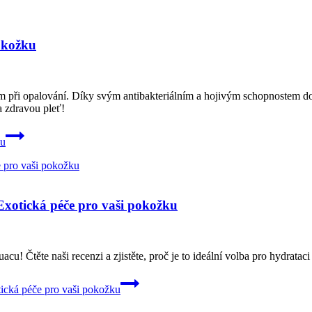
pokožku
m při opalování. Díky svým antibakteriálním a hojivým schopnostem d
a zdravou pleť!
ku
Exotická péče pro vaši pokožku
u! Čtěte naši recenzi a zjistěte, proč je to ideální volba pro hydrata
ická péče pro vaši pokožku