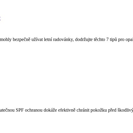
y
i mohly bezpečně užívat letní radovánky, dodržujte těchto 7 tipů pro op
tečnou SPF ochranou dokáže efektivně chránit pokožku před škodlivými