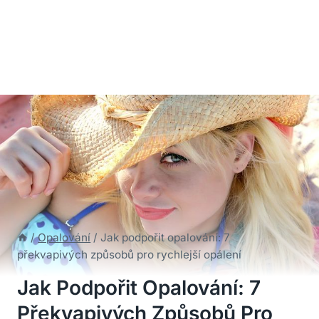
/
Opalování
/
Jak podpořit opalování: 7
překvapivých způsobů pro rychlejší opálení
Jak Podpořit Opalování: 7
Překvapivých Způsobů Pro