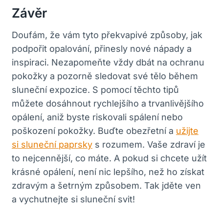
Závěr
Doufám, že vám tyto překvapivé způsoby, jak
podpořit opalování, přinesly nové nápady a
inspiraci. Nezapomeňte vždy dbát na ochranu
pokožky a pozorně sledovat své tělo během
sluneční expozice. S pomocí těchto tipů
můžete dosáhnout rychlejšího a trvanlivějšího
opálení, aniž byste riskovali spálení nebo
poškození pokožky. Buďte obezřetní a
užijte
si sluneční paprsky
s rozumem. Vaše zdraví je
to nejcennější, co máte. A pokud si chcete užít
krásné opálení, není nic lepšího, než ho získat
zdravým a šetrným způsobem. Tak jděte ven
a vychutnejte si sluneční svit!