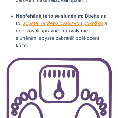
zároveň maximalizovali opálení.
Nepřehánějte to se sluněním:
Dbejte na
to,
abyste nepřepalovali svou pokožku
a
dodržovali správné intervaly mezi
sluněním, abyste zabránili poškození
kůže.