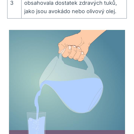
3
obsahovala dostatek zdravých tuků,
jako jsou avokádo nebo olivový olej.