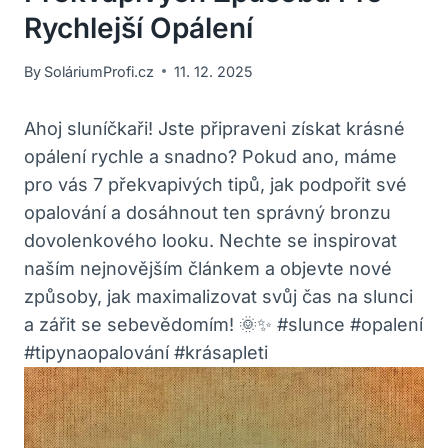
Rychlejší Opálení
By
SoláriumProfi.cz
11. 12. 2025
Ahoj sluníčkaři! Jste připraveni získat krásné
opálení rychle a snadno? Pokud ano, máme
pro vás 7 překvapivých tipů, jak podpořit své
opalování a dosáhnout ten správný bronzu
dovolenkového looku. Nechte se inspirovat
naším nejnovějším článkem a objevte nové
způsoby, jak maximalizovat svůj čas na slunci
a zářit se sebevědomím! 🌞✨ #slunce #opalení
#tipynaopalování #krásapleti