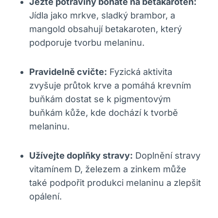
Jezte potraviny bohaté na betakaroten:
Jídla jako mrkve, sladký brambor, a
mangold obsahují betakaroten, který
podporuje tvorbu melaninu.
Pravidelně cvičte:
Fyzická aktivita
zvyšuje průtok krve a pomáhá krevním
buňkám dostat se k pigmentovým
buňkám kůže, kde dochází k tvorbě
melaninu.
Užívejte doplňky stravy:
Doplnění stravy
vitamínem D, železem a zinkem může
také podpořit produkci melaninu a zlepšit
opálení.