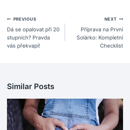
Navigace
PREVIOUS
NEXT
Pro
Dá se opalovat při 20
Příprava na První
stupních? Pravda
Solárko: Kompletní
Příspěvek
vás překvapí!
Checklist
Similar Posts