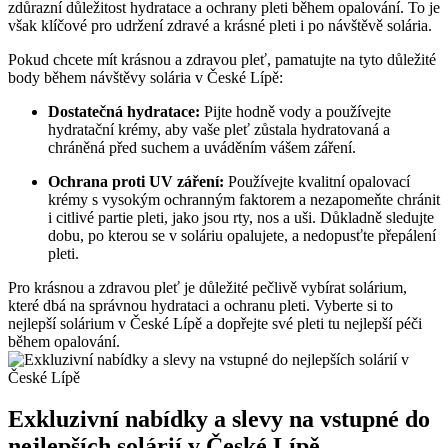
zdůrazní důležitost hydratace a ochrany pleti během opalování. To je
však klíčové pro udržení zdravé a krásné pleti i po návštěvě solária.
Pokud chcete mít krásnou a zdravou pleť, pamatujte na tyto důležité
body během návštěvy solária v České Lípě:
Dostatečná hydratace:
Pijte hodně vody a používejte
hydratační krémy, aby vaše pleť zůstala hydratovaná a
chráněná před suchem a uváděním vášem záření.
Ochrana proti UV záření:
Používejte kvalitní opalovací
krémy s vysokým ochranným faktorem a nezapomeňte chránit
i citlivé partie pleti, jako jsou rty, nos a uši. Důkladně sledujte
dobu, po kterou se v soláriu opalujete, a nedopusťte přepálení
pleti.
Pro krásnou a zdravou pleť je důležité pečlivě vybírat solárium,
které dbá na správnou hydrataci a ochranu pleti. Vyberte si to
nejlepší solárium v České Lípě a dopřejte své pleti tu nejlepší péči
během opalování.
Exkluzivní nabídky a slevy na vstupné do
nejlepších solárií v České Lípě