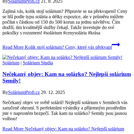
By
SoláriumProfi.cz
21. 8. 2025
Zajímá vás, kolik stojí solárium? Připravte se na překvapení! Ceny
se liší podle typu solária a délky expozice, ale v průměru můžete
počítat s částkou od 150 do 500 korun za jednu návštěvu. Čím
dražší, tím kvalitnější služby čekají. Takže investujte do své
pokožky s rozumem! #solárium #cenysolária #krása
Read More
Kolik stojí solárium? Ceny, které vás překvapí
Solárium
|
Solárium Studia
Nečekaný objev: Kam na solárko? Nejlepší solárium
Semily!
By
SoláriumProfi.cz
29. 12. 2025
Nečekaný objev ve světě solárií! Nejlepší solárium v Semilech vás
zaručeně ohromí. S perfektními výsledky a příjemným prostředím
jste v naprostém bezpečí. Tak kam na solárko? Semily jsou jasnou
volbou!
Read More
Nečekaný objev: Kam na solárko? Nejlepší solárium