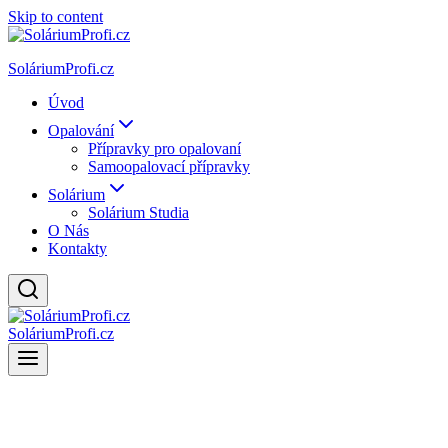
Skip to content
SoláriumProfi.cz
Úvod
Opalování
Přípravky pro opalovaní
Samoopalovací přípravky
Solárium
Solárium Studia
O Nás
Kontakty
SoláriumProfi.cz