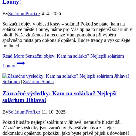
Louny!
By
SoláriumProfi.cz
4. 4. 2026
Senzační objev v oblasti krásy – solária! Pokud se ptáte, kam na
solárko ve městě Louny, máme pro Vás tip na to nejlepší solárium v
okolí! Naše zkušenosti a recenze Vám pomohou při výběru
správného místa pro dokonalé opálení. Buďte trendy a vyzkoušejte
ho ihned!
Read More
Senzační objev: Kam na solárko? Nejlepší solárium
Louny!
Solárium
|
Solárium Studia
Zázračné výsledky: Kam na solárko? Nejlepší
solárium Jihlava!
By
SoláriumProfi.cz
11. 10. 2025
Pokud hledáte nejlepší solárium v Jihlavě, nemusíte hledat dál.
Zázračné výsledky jsou zaručeny! Navštivte nás a získejte
dokonalou opálenou pokožku, jako byste právě přijeli z dovolené!