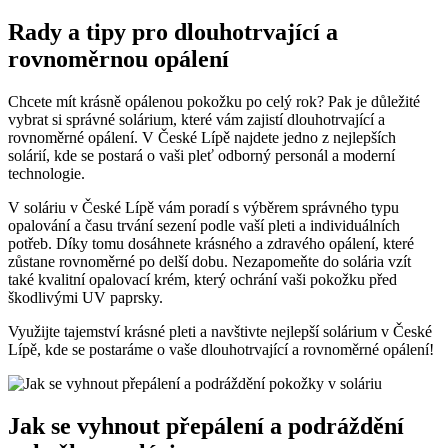
Rady a tipy pro dlouhotrvající a
rovnoměrnou opálení
Chcete mít krásně opálenou pokožku po celý rok? Pak je důležité
vybrat si správné solárium, které vám zajistí dlouhotrvající a
rovnoměrné opálení. V České Lípě najdete jedno z nejlepších
solárií, kde se postará o vaši pleť odborný personál a moderní
technologie.
V soláriu v České Lípě vám poradí s výběrem správného typu
opalování a času trvání sezení podle vaší pleti a individuálních
potřeb. Díky tomu dosáhnete krásného a zdravého opálení, které
zůstane rovnoměrné po delší dobu. Nezapomeňte do solária vzít
také kvalitní opalovací krém, který ochrání vaši pokožku před
škodlivými UV paprsky.
Využijte tajemství krásné pleti a navštivte nejlepší solárium v České
Lípě, kde se postaráme o vaše dlouhotrvající a rovnoměrné opálení!
Jak se vyhnout přepálení a podráždění