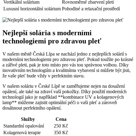
Vertikální solárium
Rovnoměrné zbarvení pleti
Luxusní horizontální solárium
Pohodlné a relaxační prostředí
Nejlepší solária s moderními
technologiemi pro zdravou pleť
V našem městě Česká Lípa se nachází jedno z nejlepších solárií s
moderními technologiemi pro zdravou pleť. Pokud toužíte po krásné
a zářivé pleti, pak je toto místo pro vás tou správnou volbou. Díky
inovativním technologiím a kvalitnímu vybavení si můžete být jisti,
že vaše pleť bude vždy v perfektním stavu.
V našem soláriu v České Lípě se zaměřujeme nejen na dosažení
opálení, ale také na zdraví vaší pokožky. Díky použití moderních
technologií jako je například **kombinace UV a kolagenových
lamp** můžeme zajistit optimální péči o vaši pleť a zároveň
dosáhnout perfektního opálení.
Služby
Cena
Standardní opalování
250 Kč
Kolagenová terapie
350 Kč