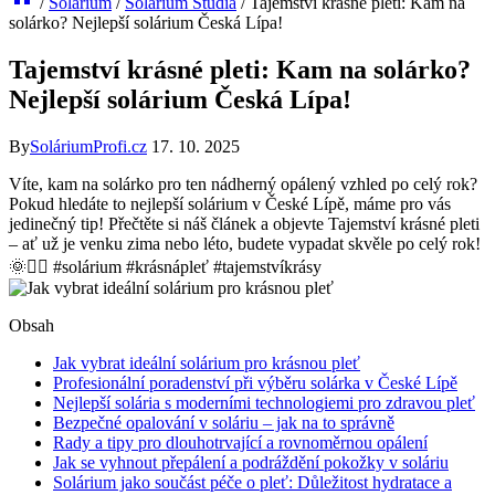
/
Solárium
/
Solárium Studia
/
Tajemství krásné pleti: Kam na
solárko? Nejlepší solárium Česká Lípa!
Tajemství krásné pleti: Kam na solárko?
Nejlepší solárium Česká Lípa!
By
SoláriumProfi.cz
17. 10. 2025
Víte, kam na solárko pro ten nádherný opálený vzhled po celý rok?
Pokud hledáte to nejlepší solárium v České Lípě, máme pro vás
jedinečný tip! Přečtěte si náš článek a objevte Tajemství krásné pleti
– ať už je venku zima nebo léto, budete vypadat skvěle po celý rok!
🌞💁‍♀️ #solárium #krásnápleť #tajemstvíkrásy
Obsah
Jak vybrat ideální solárium pro krásnou pleť
Profesionální poradenství při výběru solárka v České Lípě
Nejlepší solária s moderními technologiemi pro zdravou pleť
Bezpečné opalování v soláriu – jak na to správně
Rady a tipy pro dlouhotrvající a rovnoměrnou opálení
Jak se vyhnout přepálení a podráždění pokožky v soláriu
Solárium jako součást péče o pleť: Důležitost hydratace a