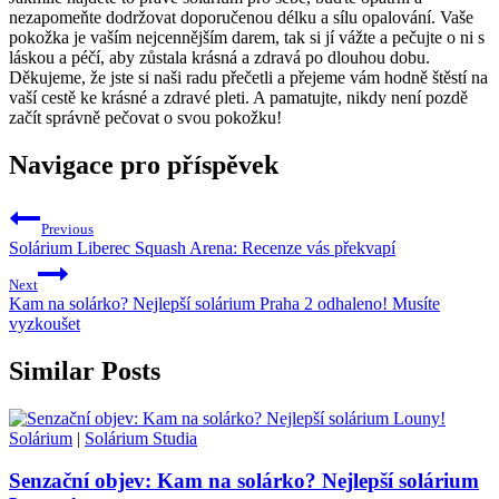
nezapomeňte dodržovat doporučenou délku a sílu opalování. Vaše
pokožka je vaším nejcennějším darem, tak si jí vážte a pečujte o ni s
láskou a péčí, aby zůstala krásná a zdravá po dlouhou dobu.
Děkujeme, že jste si naši radu přečetli a přejeme vám hodně štěstí na
vaší cestě ke krásné a zdravé pleti. A pamatujte, nikdy není pozdě
začít správně pečovat o svou pokožku!
Navigace pro příspěvek
Previous
Solárium Liberec Squash Arena: Recenze vás překvapí
Next
Kam na solárko? Nejlepší solárium Praha 2 odhaleno! Musíte
vyzkoušet
Similar Posts
Solárium
|
Solárium Studia
Senzační objev: Kam na solárko? Nejlepší solárium