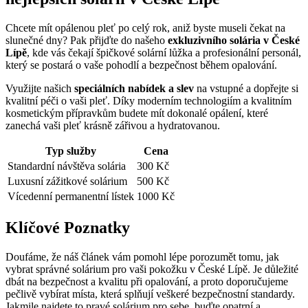
Chcete mít opálenou pleť po celý rok, aniž byste museli čekat na
slunečné dny? Pak přijďte do našeho
exkluzivního solária v České
Lípě
, kde vás čekají špičkové solární lůžka a profesionální personál,
který se postará o vaše pohodlí a bezpečnost během opalování.
Využijte našich
speciálních nabídek a slev
na vstupné a dopřejte si
kvalitní péči o vaši pleť. Díky moderním technologiím a kvalitním
kosmetickým přípravkům budete mít dokonalé opálení, které
zanechá vaši pleť krásně zářivou a hydratovanou.
Typ služby
Cena
Standardní návštěva solária
300 Kč
Luxusní zážitkové solárium
500 Kč
Vícedenní permanentní lístek
1000 Kč
Klíčové Poznatky
Doufáme, že náš článek vám pomohl lépe porozumět tomu, jak
vybrat správné solárium pro vaši pokožku v České Lípě. Je důležité
dbát na bezpečnost a kvalitu při opalování, a proto doporučujeme
pečlivě vybírat místa, která splňují veškeré bezpečnostní standardy.
Jakmile najdete to pravé solárium pro sebe, buďte opatrní a