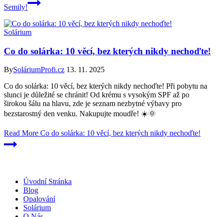
Semily!
Solárium
Co do solárka: 10 věcí, bez kterých nikdy nechoďte!
By
SoláriumProfi.cz
13. 11. 2025
Co do solárka: 10 věcí, bez kterých nikdy nechoďte! Při pobytu na
slunci je důležité se chránit! Od krému s vysokým SPF až po
širokou šálu na hlavu, zde je seznam nezbytné výbavy pro
bezstarostný den venku. Nakupujte moudře! ☀️🌞
Read More
Co do solárka: 10 věcí, bez kterých nikdy nechoďte!
Úvodní Stránka
Blog
Opalování
Solárium
O Nás