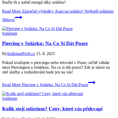
Buďte fit a nabití energií díky solárku!
Read More
Zázračné výsledky: Kam na solárko? Nejlepší solárium
Jihlava!
Solárium
Piercing v Solárku: Na Co Si Dát Pozor
By
SoláriumProfi.cz
15. 8. 2025
Pokud uvažujete o piercingu nebo tetování v Praze, určitě váháte
mezi Piercingem a Solárkou. Na co si dát pozor? Zde je názor na
obě služby a rozhodování bude jen na vás!
Read More
Piercing v Solárku: Na Co Si Dát Pozor
Solárium
Kolik stojí solárium? Ceny, které vás překvapí