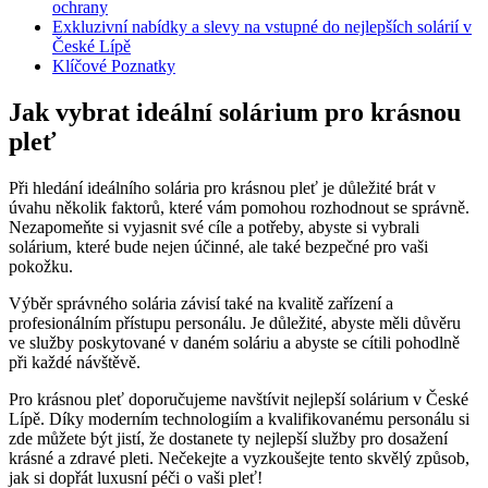
ochrany
Exkluzivní nabídky a slevy na vstupné do nejlepších solárií v
České Lípě
Klíčové Poznatky
Jak vybrat ideální solárium pro krásnou
pleť
Při hledání ideálního solária pro krásnou pleť je důležité brát v
úvahu několik faktorů, které vám pomohou rozhodnout se správně.
Nezapomeňte si vyjasnit své cíle a potřeby, abyste si vybrali
solárium, které bude nejen účinné, ale také bezpečné pro vaši
pokožku.
Výběr správného solária závisí také na kvalitě zařízení a
profesionálním přístupu personálu. Je důležité, abyste měli důvěru
ve služby poskytované v daném soláriu a abyste se cítili pohodlně
při každé návštěvě.
Pro krásnou pleť doporučujeme navštívit nejlepší solárium v České
Lípě. Díky moderním technologiím a kvalifikovanému personálu si
zde můžete být jistí, že dostanete ty nejlepší služby pro dosažení
krásné a zdravé pleti. Nečekejte a vyzkoušejte tento skvělý způsob,
jak si dopřát luxusní péči o vaši pleť!