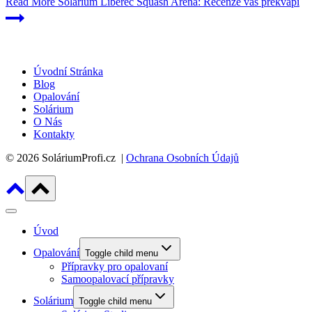
Read More
Solárium Liberec Squash Arena: Recenze vás překvapí
Úvodní Stránka
Blog
Opalování
Solárium
O Nás
Kontakty
© 2026 SoláriumProfi.cz |
Ochrana Osobních Údajů
Úvod
Opalování
Toggle child menu
Přípravky pro opalovaní
Samoopalovací přípravky
Solárium
Toggle child menu