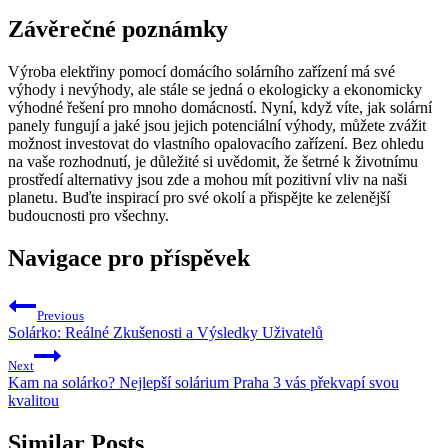
Závěrečné poznámky
Výroba elektřiny pomocí domácího solárního zařízení má své
výhody i nevýhody, ale stále se jedná o ekologicky a ekonomicky
výhodné řešení pro mnoho domácností. Nyní, když víte, jak solární
panely fungují a jaké jsou jejich potenciální výhody, můžete zvážit
možnost investovat do vlastního opalovacího zařízení. Bez ohledu
na vaše rozhodnutí, je důležité si uvědomit, že šetrné k životnímu
prostředí alternativy jsou zde a mohou mít pozitivní vliv na naši
planetu. Buďte inspirací pro své okolí a přispějte ke zelenější
budoucnosti pro všechny.
Navigace pro příspěvek
Previous
Solárko: Reálné Zkušenosti a Výsledky Uživatelů
Next
Kam na solárko? Nejlepší solárium Praha 3 vás překvapí svou
kvalitou
Similar Posts