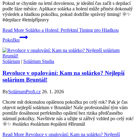
Pokud se chystáte na letní dovolenou, je ideální čas začít s depilací
podle fáze měsíce. Aplikace solárka a holení může přinést dokonalý
výsledek a hladkou pokožku, pokud dodržíte správný timing! 🌞✨
#depilace #letnípřípravy
Read More
Solárko a Holení: Perfektní Timing pro Hladkou
Pokožku
Solárium
|
Solárium Studia
Revoluce v opalování: Kam na solárko? Nejlepší
solárium Bruntál!
By
SoláriumProfi.cz
26. 1. 2026
Chcete mít dokonalou opálenou pokožku po celý rok? Pak je čas
objevit nejlepší solárium v Bruntále! Naše profesionální tým vám
pomůže dosáhnout perfektního opálení bez rizika předčasného
stárnutí pokožky. Navštivte nás a užijte si zářivý vzhled po celý rok!
🌞✨ #solárko #solárium #opálení #Bruntál
Read More
Revoluce v opalování: Kam na solárko? Nejlepší