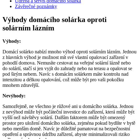
Údržba a servis domácího solárka
Závěrečné poznámky
Výhody domácího solárka oproti
solárním lázním
Výhody:
Domácí solárko nabízí mnoho výhod oproti solárním lázním. Jednou
z hlavních výhod je možnost mít své vlastní opalovací zařízení v
pohodlí domova. Nemusíte cestovat na veřejné solární lázně nebo
do solárií, stačí si jen vyjít do zahrady nebo na terasu a opalovat se
pod širým nebem. Navíc s domácím solárkem máte kontrolu nad
intenzitou a délkou opalování, což může být pro vaši pokožku
mnohem zdravější.
Nevýhody:
Samozřejmě, ne všechno je růžové ani u domácího solárka. Jednou
z nevýhod může být počáteční investice do zařízení, která může být
vyšší než návštěvy solárií. Dalším faktorem může být omezený
prostor pro uložení domácího solárka, zejména pokud bydlíte v bytě
nebo menším domě. Navíc je důležité pamatovat na bezpečnostní
opatření a správnou údržbu zařízení, abyste minimalizovali riziko