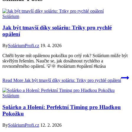
Solárium
Jak být tmavší díky soláriu: Triky pro rychlé
opálení
By
SoláriumProfi.cz
19. 4. 2026
Chtěli byste mít opálenou pokožku po celý rok? Solárium může být
skvělým řešením. Naučte se, jak dosáhnout rychlého a
rovnoměrného opálení. 💡🌞 #solárium #opálení #krása
Read More
Jak být tmavší díky soláriu: Triky pro rychlé opálení
Solárium
Solárko a Holení: Perfektní Timing pro Hladkou
Pokožku
By
SoláriumProfi.cz
12. 2. 2026