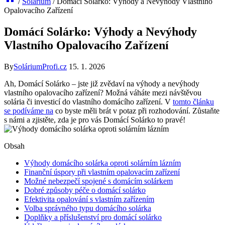
/
Solárium
/
Domácí Solárko: Výhody a Nevýhody Vlastního
Opalovacího Zařízení
Domácí Solárko: Výhody a Nevýhody
Vlastního Opalovacího Zařízení
By
SoláriumProfi.cz
15. 1. 2026
Ah, Domácí Solárko – jste již zvědaví na výhody a nevýhody
vlastního opalovacího zařízení? Možná váháte mezi návštěvou
solária či investicí do vlastního domácího zařízení. V
tomto článku
se podíváme na
co byste měli brát v potaz při rozhodování. Zůstaňte
s námi a zjistěte, zda je pro vás Domácí Solárko to pravé!
Obsah
Výhody domácího solárka oproti solárním lázním
Finanční úspory při vlastním opalovacím zařízení
Možné nebezpečí spojené s domácím solárkem
Dobré způsoby péče o domácí solárko
Efektivita opalování s vlastním zařízením
Volba správného typu domácího solárka
Doplňky a příslušenství pro domácí solárko