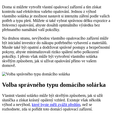
Doma si můžete vytvořit vlastní opalovací zařízení a tím získat
kontrolu nad efektivitou vašeho opalování. Jednou z výhod
vlastního solárka je možnost nastavit si intenzitu záření podle vašich
potřeb a typu pleti. Můžete si také vybrat správnou délku expozice a
frekvenci opalování, abyste dosáhli optimálního výsledku bez
přehnaného namáhání vaší pokožky.
Na druhou stranu, nevýhodou vlastního opalovacího zařízení může
být inicialní investice do nákupu potřebného vybavení a materiálů.
Musíte také být opatrní a dodržovat správné postupy a bezpečnostní
pokyny, abyste minimalizovali riziko spálení nebo poškození
pokožky. I přesto však může být vytvoření vlastního solárka
skvělým způsobem, jak si užívat opalování přímo ve vašem
domově.
Volba správného typu domácího solárka
Vlastnit vlastní solárko může být skvělým způsobem, jak si užít
sluníčka a získat krásný opálený vzhled. Existuje však několik
výhod a nevýhod,
které byste měli zvážit předtím
, než se
rozhodnete, zda si pořídit toto domácí opalovací zařízení.