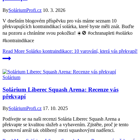
By
SoláriumProfi.cz
10. 3. 2026
V dnešním blogovém příspěvku pro vás máme seznam 10
překvapujících kontraindikací solárka, které byste měli znát. Buďte
na pozoru a chráníme svou pokožku! ☀️🚫 #ochranapleti #solárko
#kontraindikace
Read More
Solárko kontraindikace: 10 varování, která vás překvapí!
Solárium
Solárium Liberec Squash Arena: Recenze vás
překvapí
By
SoláriumProfi.cz
17. 10. 2025
Podívejte se na naši recenzi Solária Liberec Squash Arena a
překvapte se kvalitou služeb a vybavením. Zjistěte, proč je tento
sportovní areál tak oblíbený mezi squashovými nadšenci.