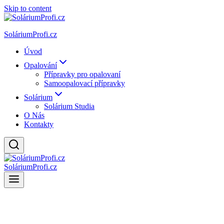
Skip to content
SoláriumProfi.cz
Úvod
Opalování
Přípravky pro opalovaní
Samoopalovací přípravky
Solárium
Solárium Studia
O Nás
Kontakty
SoláriumProfi.cz