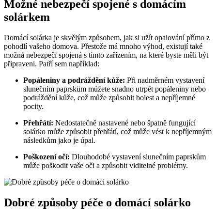
Možné nebezpečí spojené s domácím
solárkem
Domácí solárka je skvělým způsobem, jak si užít opalování přímo z
pohodlí vašeho domova. Přestože má mnoho výhod, existují také
možná nebezpečí spojená s tímto zařízením, na které byste měli být
připraveni. Patří sem například:
Popáleniny a podráždění kůže:
Při nadměrném vystavení
slunečním paprskům můžete snadno utrpět popáleniny nebo
podráždění kůže, což může způsobit bolest a nepříjemné
pocity.
Přehřátí:
Nedostatečně nastavené nebo špatně fungující
solárko může způsobit přehřátí, což může vést k nepříjemným
následkům jako je úpal.
Poškození očí:
Dlouhodobé vystavení slunečním paprskům
může poškodit vaše oči a způsobit viditelné problémy.
Dobré způsoby péče o domácí solárko