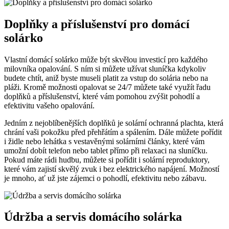
Doplňky a příslušenství pro domácí
solárko
Vlastní domácí solárko může být skvělou investicí pro každého
milovníka opalování. S ním si můžete užívat sluníčka kdykoliv
budete chtít, aniž byste museli platit za vstup do solária nebo na
pláži. Kromě možnosti opalovat se 24/7 můžete také využít řadu
doplňků a příslušenství, které vám pomohou zvýšit pohodlí a
efektivitu vašeho opalování.
Jedním z nejoblíbenějších doplňků je solární ochranná plachta, která
chrání vaši pokožku před přehřátím a spálením. Dále můžete pořídit
i židle nebo lehátka s vestavěnými solárními články, které vám
umožní dobít telefon nebo tablet přímo při relaxaci na sluníčku.
Pokud máte rádi hudbu, můžete si pořídit i solární reproduktory,
které vám zajistí skvělý zvuk i bez elektrického napájení. Možností
je mnoho, ať už jste zájemci o pohodlí, efektivitu nebo zábavu.
Údržba a servis domácího solárka