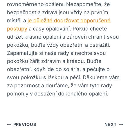
rovnoměrného opálení. Nezapomeňte, že
bezpečnost a zdraví jsou vždy na prvním
místě, a
je důležité dodržovat doporučené
postupy
a časy opalování. Pokud chcete
udržet krásné opálení a zároveň chránit svou
pokožku, buďte vždy obezřetní a ostražití.
Zapamatujte si naše rady a nechte svou
pokožku žářit zdravím a krásou. Buďte
obezřetní, když jde do solária, a pečujte o
svou pokožku s láskou a péčí. Děkujeme vám
za pozornost a doufáme, že vám tyto rady
pomohly v dosažení dokonalého opálení.
Navigace
PREVIOUS
NEXT