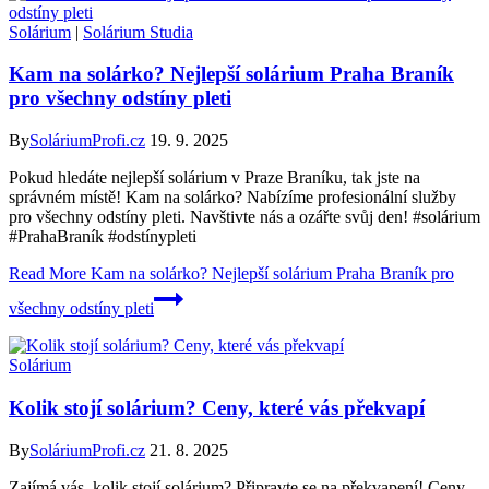
Solárium
|
Solárium Studia
Kam na solárko? Nejlepší solárium Praha Braník
pro všechny odstíny pleti
By
SoláriumProfi.cz
19. 9. 2025
Pokud hledáte nejlepší solárium v Praze Braníku, tak jste na
správném místě! Kam na solárko? Nabízíme profesionální služby
pro všechny odstíny pleti. Navštivte nás a ozářte svůj den! #solárium
#PrahaBraník #odstínypleti
Read More
Kam na solárko? Nejlepší solárium Praha Braník pro
všechny odstíny pleti
Solárium
Kolik stojí solárium? Ceny, které vás překvapí
By
SoláriumProfi.cz
21. 8. 2025
Zajímá vás, kolik stojí solárium? Připravte se na překvapení! Ceny