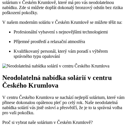
solárium v Českém Krumlově, ​které má pro vás neodolatelnou
nabídku. Zde‍ si‌ můžete dopřát ‌dokonalý bronzový ⁣odstín bez⁤ rizika
poškození pokožky. ‌
V‍ našem moderním soláriu v Českém Krumlově se ⁤můžete těšit na:
Profesionální vybavení⁤ s ⁢nejnovějšími technologiemi
Příjemné ⁣prostředí a relaxační ⁤atmosféra
Kvalifikovaný personál, ⁤který vám poradí ⁣s výběrem
správného typu opalování
Neodolatelná⁣ nabídka‌ solárií v centru
Českého Krumlova
V centru Českého Krumlova se nachází⁤ nejlepší solárium, které vám⁣
přinese dokonalou opálenou pleť po​ celý rok. Naše ‍neodolatelná
nabídka⁢ solárií vás jistě osloví a přesvědčí, že je to ⁢ta⁣ správná ⁢volba
pro vaši pokožku.
Proč si vybrat‌ naše solárium v Českém Krumlově?