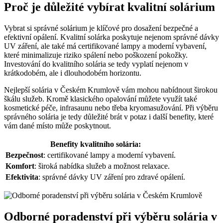
Proč ⁣je⁤ důležité ‌vybírat kvalitní solárium
Vybrat si správné solárium je klíčové⁤ pro ⁤dosažení bezpečné a
efektivní opálení. ​Kvalitní ‌solárka poskytuje ⁣nejenom správné dávky
UV záření, ale také má certifikované lampy ⁤a moderní⁢ vybavení,
které minimalizuje riziko spálení nebo poškození pokožky.
Investování do kvalitního solária se tedy vyplatí nejenom​ v​
krátkodobém, ale ⁣i dlouhodobém horizontu.
Nejlepší solária⁢ v Českém Krumlově vám mohou ⁢nabídnout širokou​
škálu ‍služeb. Kromě⁤ klasického opalování můžete využít také
kosmetické péče, infrasaunu​ nebo⁣ třeba⁢ kryomasužování. Při výběru
správného solária je tedy důležité brát v potaz i ‌další benefity,‌ které
vám ⁤dané⁣ místo může poskytnout.
Benefity kvalitního ​solária:
Bezpečnost
: certifikované lampy⁢ a moderní vybavení.
Komfort
: široká nabídka ‍služeb ⁤a možnost⁣ relaxace.
Efektivita
: správné ⁣dávky UV záření pro zdravé opálení.
Odborné poradenství při výběru solária v