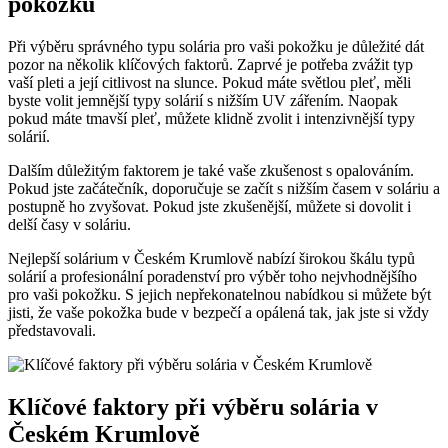
pokožku
Při ​výběru ⁣správného typu solária pro vaši pokožku je důležité ⁤dát
pozor⁢ na několik klíčových faktorů. Zaprvé je potřeba zvážit typ​
vaší pleti a její citlivost na⁢ slunce. Pokud‍ máte světlou pleť, měli
byste⁣ volit⁤ jemnější⁢ typy solárií⁢ s nižším UV zářením. Naopak
pokud ‍máte tmavší pleť, můžete ​klidně zvolit i⁤ intenzivnější typy
solárií.
Dalším důležitým faktorem je ​také vaše zkušenost ‌s ⁤opalováním.
Pokud jste ⁣začátečník, doporučuje se začít s nižším časem ⁤v soláriu ⁢a
postupně⁤ ho zvyšovat. Pokud jste zkušenější, můžete si dovolit i
delší časy‍ v soláriu.
Nejlepší solárium v‍ Českém Krumlově ​nabízí širokou škálu typů
‌solárií‌ a‌ profesionální⁤ poradenství ⁤pro výběr toho nejvhodnějšího
⁢pro vaši ‍pokožku. S jejich‍ nepřekonatelnou nabídkou si můžete být
jisti, že vaše pokožka bude v⁢ bezpečí a opálená tak, jak jste si ⁣vždy​
představovali.
Klíčové faktory při ​výběru solária v⁤
Českém⁤ Krumlově