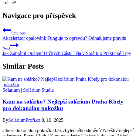
krásně!
Navigace pro příspěvek
Previous
Akcelerátor opalování: Funguje to opravdu? Odhalujeme pravdu
Next
Jak Zabránit Opálení Určitých Částí Těla v Solárku: Praktické Tipy
Similar Posts
Solárium
|
Solárium Studia
Kam na solárko? Nejlepší solárium Praha Kbely
pro dokonalou pokožku
By
SoláriumProfi.cz
8. 10. 2025
Chceš dokonalou pokožku bez zbytečného slunění? Navštiv nejlepší
solárium v Praze Kbely! Kam na solárko? Je jasné, že sem. Získej