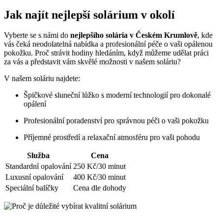
Jak ‌najít nejlepší solárium v okolí
Vyberte se s námi do⁤
nejlepšího ⁤solária ​v Českém​ Krumlově
, kde
vás ⁤čeká neodolatelná nabídka a profesionální péče o vaši opálenou
pokožku.⁣ Proč strávit hodiny hledáním, když můžeme udělat práci
⁢za vás a ‍představit ‌vám⁤ skvělé možnosti‍ v našem soláriu?
V našem soláriu najdete:
Špičkové ‌sluneční lůžko s moderní technologií ⁤pro​ dokonalé
opálení
Profesionální poradenství⁢ pro správnou péči o vaši pokožku
Příjemné⁢ prostředí a relaxační ‍atmosféru pro vaši​ pohodu
Služba
Cena
Standardní opalování
250 Kč/30 minut
Luxusní ‌opalování
400‍ Kč/30 minut
Speciální balíčky
Cena dle dohody