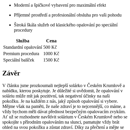
Moderní a⁤ špičkové vybavení ‌pro​ maximální efekt
Příjemné prostředí a profesionální⁢ obsluha⁢ pro vaši⁢ pohodu
Široká škála služeb od ‌klasického opalování po⁤ speciální
procedury
Služba
Cena
Standardní‌ opalování
500 ⁢Kč
Premium procedura
1000 Kč
Speciální balíček
1500 Kč
Závěr
V článku jsme prozkoumali nejlepší solárko v Českém Krumlově a
nabídku, kterou poskytuje. Je důležité si uvědomit, že opalování v
soláriu může mít jak pozitivní, tak negativní účinky na naši
pokožku. Je na ‌každém z nás, jaký způsob opalování si⁢ vybere. ​
Mějme však⁣ na paměti, že naše ‌zdraví⁢ je to nejcennější, co ‌máme, a
vždy ‌bychom ⁢měli dávat přednost⁣ bezpečným opalovacím zvykům. ​
Ať už se rozhodnete ​navštívit‌ solárium v Českém ‍Krumlově nebo ​se
⁣spokojíte s přírodním ⁢opalováním na ⁣slunci, pamatujte vždy brát
ohled⁤ na svou pokožku a zůstat zdraví. ⁢Díky za přečtení a mějte​ se