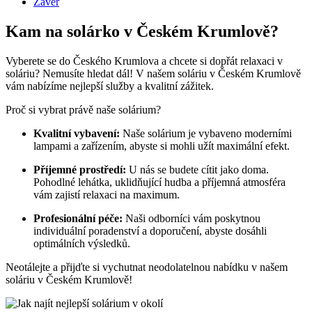
Závěr
Kam⁤ na solárko v ​Českém​ Krumlově?
Vyberete se ⁣do Českého Krumlova a chcete si dopřát relaxaci ⁤v
soláriu? Nemusíte hledat dál! V našem soláriu v Českém⁤ Krumlově
⁣vám nabízíme nejlepší služby a kvalitní zážitek.
Proč si vybrat právě naše solárium?
Kvalitní vybavení:
Naše ⁤solárium je vybaveno moderními
lampami​ a zařízením,‍ abyste si mohli užít maximální ​efekt.
Příjemné prostředí:
⁣U nás se budete cítit jako doma.
Pohodlné‍ lehátka,⁤ uklidňující hudba a příjemná atmosféra ​
vám zajistí relaxaci na ‍maximum.
Profesionální péče:
Naši odborníci vám poskytnou
individuální poradenství a ‌doporučení,⁣ abyste ‍dosáhli
optimálních výsledků.
Neotálejte a přijďte si vychutnat neodolatelnou ⁤nabídku v našem
soláriu⁣ v Českém Krumlově!