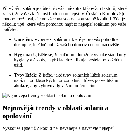
Při výběru solária je důležité ​zvážit několik klíčových faktorů, které‌
zajistí, že vaše zkušenost bude co nejlepší. V Českém Krumlově ‌je
mnoho ‌možností, ale ne⁣ všechna solária jsou ‌stejně kvalitní. Zde je
několik‍ tipů, které vám pomohou⁣ najít to nejlepší​ solárium pro vaše
⁣potřeby:
Umístění:
Vyberte si‌ solárium, které je pro vás pohodlně
dostupné, ideálně ​poblíž vašeho domova nebo pracoviště.
Hygiena:
⁢Ujistěte se, ‍že solárium dodržuje vysoké standardy​
hygieny a čistoty, například dezinfikuje postele po každém
užití.
Typy lůžek:
Zjistěte, jaké typy solárních lůžek ‍solárium
nabízí – ⁤od klasických​ horizontálních lůžek po vertikální
akoláže, ​aby vyhovovaly vašim preferencím.
Nejnovější trendy v oblasti⁢ solárií a
opalování
Vyzkoušeli jste už ?⁣ Pokud ne,⁢ neváhejte a​ navštivte nejlepší