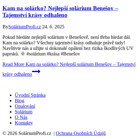
Kam na solárko? Nejlepší solárium Benešov –
Tajemství krásy odhaleno
By
SoláriumProfi.cz
24. 6. 2025
Pokud hledáte nejlepší solárium v Benešově, není třeba hledat dál.
Kam na solárko? Všechny tajemství krásy odhaluje právě tady!
Navštivte nás a užijte si dokonalé opálení bez rizika škodlivých UV
paprsků. 🌞 #solárium #krása #Benešov
Read More
Kam na solárko? Nejlepší solárium Benešov – Tajemství
krásy odhaleno
Úvodní Stránka
Blog
Opalování
Solárium
O Nás
Kontakty
© 2026 SoláriumProfi.cz |
Ochrana Osobních Údajů