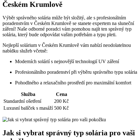
Českém ‍Krumlově
Výběr správného solária může být složitý, ‌ale s⁣ profesionálním
poradenstvím v ​Českém Krumlově ⁢se ‌stanete‍ expertem na sluneční
záření! Naše odborné poradci‌ vám ⁤pomohou najít ten správný ⁤typ
solária, který bude odpovídat vašim ⁣potřebám a ​typu​ pleti.
Nejlepší⁤ solárium ‌v Českém ​Krumlově vám nabízí neodolatelnou
nabídku služeb ⁢včetně:
Moderních solárií s nejnovější technologií UV záření
Profesionálního poradenství při​ výběru správného typu solária
Pohodlného a relaxačního prostředí pro maximální komfort
Služba
Cena
Standardní‌ ošetření
200 Kč
Luxusní balíček s‌ masáží
500 Kč
Jak si⁣ vybrat ⁣správný typ solária pro vaši