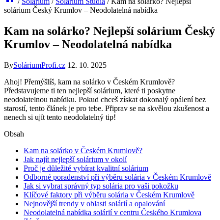
/
Solárium
/
Solárium Studia
/
Kam na solárko? Nejlepší
solárium Český Krumlov – Neodolatelná nabídka
Kam na solárko? Nejlepší solárium Český
Krumlov – Neodolatelná nabídka
By
SoláriumProfi.cz
12. 10. 2025
Ahoj! Přemýšlíš, kam ‌na solárko v Českém Krumlově?
Představujeme ti⁤ ten nejlepší solárium, které ti poskytne
neodolatelnou nabídku. Pokud chceš získat dokonalý opálení​ bez
starostí, tento článek je pro tebe.⁤ Připrav ‍se na⁤ skvělou zkušenost a
nenech‍ si ujít​ tento⁣ neodolatelný‌ tip!
Obsah
Kam⁤ na solárko v ​Českém​ Krumlově?
Jak ‌najít nejlepší solárium v okolí
Proč ⁣je⁤ důležité ‌vybírat kvalitní solárium
Odborné poradenství při výběru solária v Českém ‍Krumlově
Jak si⁣ vybrat ⁣správný typ solária pro vaši pokožku
Klíčové faktory při ​výběru solária v⁤ Českém⁤ Krumlově
Nejnovější trendy v oblasti⁢ solárií a opalování
Neodolatelná⁣ nabídka‌ solárií v centru Českého Krumlova