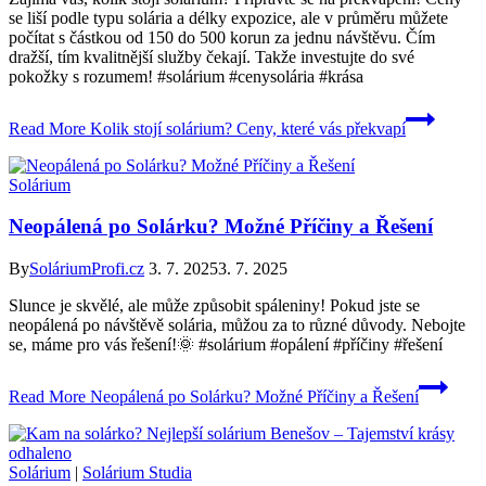
se liší podle typu solária a délky expozice, ale v průměru můžete
počítat s částkou od 150 do 500 korun za jednu návštěvu. Čím
dražší, tím kvalitnější služby čekají. Takže investujte do své
pokožky s rozumem! #solárium #cenysolária #krása
Read More
Kolik stojí solárium? Ceny, které vás překvapí
Solárium
Neopálená po Solárku? Možné Příčiny a Řešení
By
SoláriumProfi.cz
3. 7. 2025
3. 7. 2025
Slunce je skvělé, ale může způsobit spáleniny! Pokud jste se
neopálená po návštěvě solária, můžou za to různé důvody. Nebojte
se, máme pro vás řešení!🌞 #solárium #opálení #příčiny #řešení
Read More
Neopálená po Solárku? Možné Příčiny a Řešení
Solárium
|
Solárium Studia