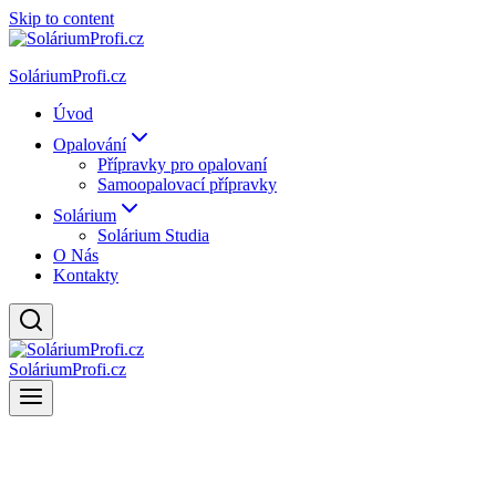
Skip to content
SoláriumProfi.cz
Úvod
Opalování
Přípravky pro opalovaní
Samoopalovací přípravky
Solárium
Solárium Studia
O Nás
Kontakty
SoláriumProfi.cz