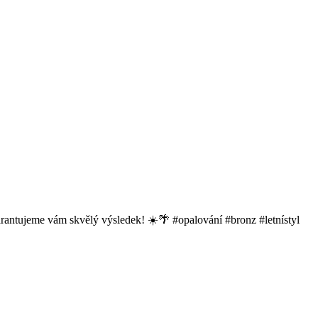
 garantujeme vám skvělý výsledek! ☀️🌴 #opalování #bronz #letnístyl