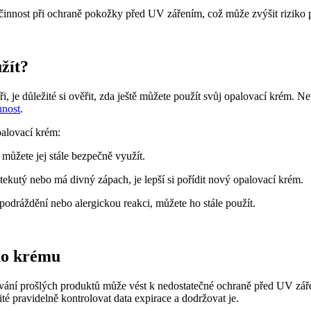
činnost při ochraně pokožky před UV zářením, což může zvýšit rizik
užít?
ři, je důležité si ověřit, zda ještě můžete použít svůj opalovací krém
nnost
.
opalovací krém:
můžete jej stále bezpečně využít.
tekutý nebo má divný zápach, je lepší si pořídit nový opalovací krém.
odráždění nebo alergickou reakci, můžete ho stále použít.
ího krému
žívání prošlých produktů může vést k nedostatečné ochraně před UV zá
té pravidelně kontrolovat data expirace a dodržovat je.