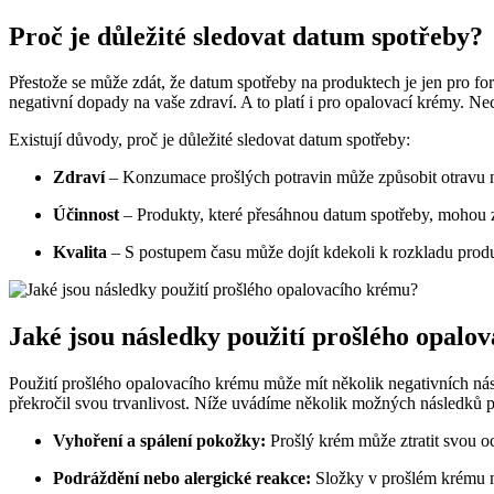
Proč je důležité sledovat datum spotřeby?
Přestože se může zdát, že datum spotřeby na produktech je jen pro f
negativní dopady na vaše zdraví. A to platí i pro opalovací krémy. Nech
Existují důvody, proč je důležité sledovat datum spotřeby:
Zdraví
– Konzumace prošlých potravin může způsobit otravu n
Účinnost
– Produkty, které přesáhnou datum spotřeby, mohou zt
Kvalita
– S postupem času může dojít kdekoli k rozkladu produ
Jaké jsou následky použití prošlého opalo
Použití prošlého opalovacího krému může mít několik negativních nás
překročil svou trvanlivost. Níže uvádíme několik možných následků p
Vyhoření a spálení pokožky:
Prošlý krém může ztratit svou 
Podráždění nebo alergické reakce:
Složky v prošlém krému 