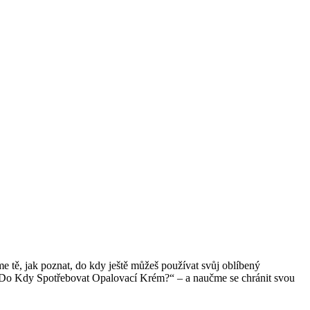
me tě, jak poznat, do kdy ještě můžeš používat svůj oblíbený
y: Do Kdy Spotřebovat Opalovací Krém?“ – a naučme se chránit svou