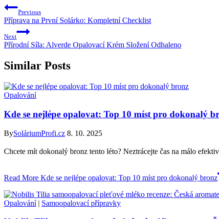
Previous
Příprava na První Solárko: Kompletní Checklist
Next
Přírodní Síla: Alverde Opalovací Krém Složení Odhaleno
Similar Posts
Opalování
Kde se nejlépe opalovat: Top 10 míst pro dokonalý b
By
SoláriumProfi.cz
8. 10. 2025
Chcete mít dokonalý bronz tento léto? Neztrácejte čas na málo efekti
Read More
Kde se nejlépe opalovat: Top 10 míst pro dokonalý bronz
Opalování
|
Samoopalovací přípravky