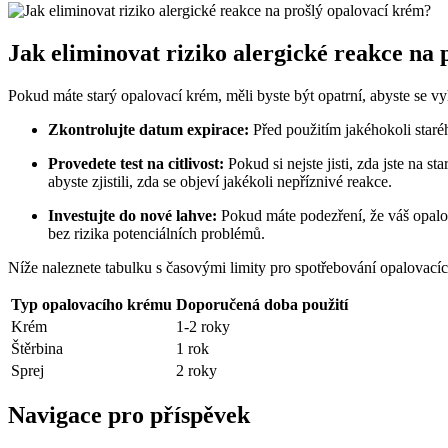
Jak eliminovat riziko alergické reakce na
Pokud máte starý opalovací krém, měli byste být opatrní, abyste se vyh
Zkontrolujte datum expirace:
Před použitím jakéhokoli staré
Provedete test na citlivost:
Pokud si nejste jisti, zda jste na s
abyste zjistili, zda se objeví jakékoli nepříznivé reakce.
Investujte do nové lahve:
Pokud máte podezření, že váš opalova
bez rizika potenciálních problémů.
Níže naleznete tabulku s časovými limity pro spotřebování opalovací
Typ opalovacího krému
Doporučená doba použití
Krém
1-2 roky
Štěrbina
1 rok
Sprej
2 roky
Navigace pro příspěvek