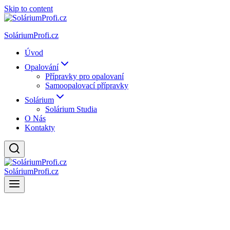
Skip to content
SoláriumProfi.cz
Úvod
Opalování
Přípravky pro opalovaní
Samoopalovací přípravky
Solárium
Solárium Studia
O Nás
Kontakty
SoláriumProfi.cz