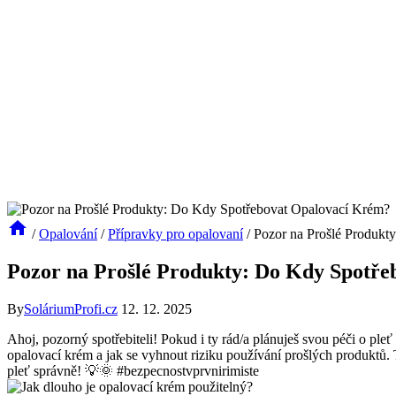
/
Opalování
/
Přípravky pro opalovaní
/
Pozor na Prošlé Produkt
Pozor na Prošlé Produkty: Do Kdy Spotř
By
SoláriumProfi.cz
12. 12. 2025
Ahoj, pozorný spotřebiteli! Pokud i ty rád/a plánuješ svou péči o ple
opalovací krém a jak se vyhnout riziku používání prošlých produktů
pleť správně! 💡🌞 #bezpecnostvprvnirimiste