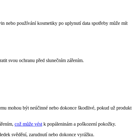
vin nebo používání kosmetiky po uplynutí data spotřeby může mít
ratit svou ochranu před slunečním zářením.
 krému mohou být neúčinné nebo dokonce škodlivé, pokud už produkt
ářením,
což může vést
k popáleninám a poškození pokožky.
sledek svědění, zarudnutí nebo dokonce vyrážku.