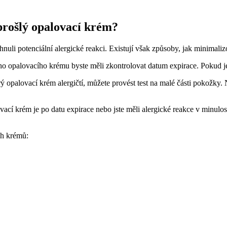
 prošlý opalovací krém?
nuli potenciální alergické reakci. Existují však způsoby, jak minimaliz
ho opalovacího krému byste měli zkontrolovat datum expirace. Pokud je 
tarý opalovací krém alergičtí, můžete provést test na malé části pokožky
cí krém je po datu expirace nebo jste měli alergické reakce v minulosti
ch krémů: