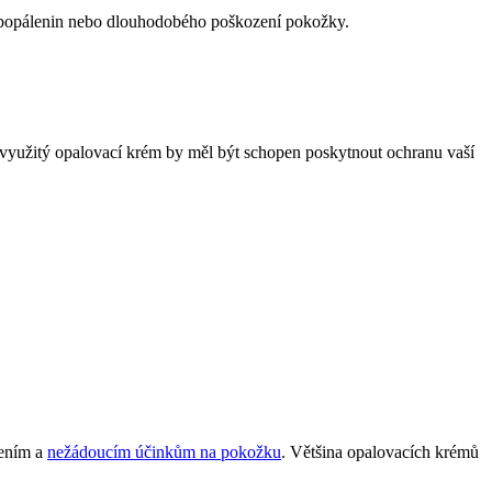
o popálenin nebo dlouhodobého poškození pokožky.
. Nevyužitý opalovací krém by měl být schopen poskytnout ochranu vaší
řením a
nežádoucím účinkům na pokožku
. Většina opalovacích krémů