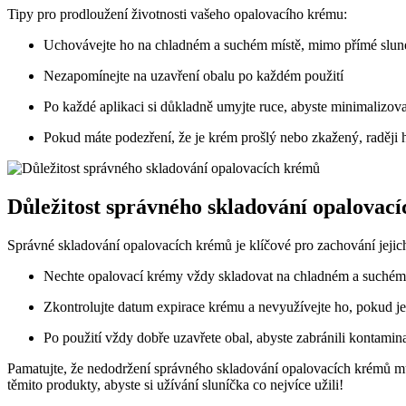
Tipy pro prodloužení životnosti vašeho opalovacího krému:
Uchovávejte ho na chladném a suchém místě, mimo přímé slune
Nezapomínejte na uzavření obalu po každém použití
Po každé aplikaci si důkladně umyjte ruce, abyste minimalizoval
Pokud máte podezření, že je krém prošlý nebo zkažený, raději 
Důležitost správného skladování opalovac
Správné skladování opalovacích krémů je klíčové pro zachování jejich
Nechte opalovací krémy vždy skladovat na chladném a suchém 
Zkontrolujte datum expirace krému a nevyužívejte ho, pokud je 
Po použití vždy dobře uzavřete obal, abyste zabránili kontamina
Pamatujte, že nedodržení správného skladování opalovacích krémů může
těmito produkty, abyste si užívání sluníčka co nejvíce užili!