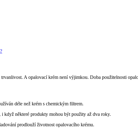
m?
h trvanlivost. A opalovací krém není výjimkou. Doba použitelnosti opal
používán déle než krém s chemickým filtrem.
 i když některé produkty mohou být použity až dva roky.
kladování prodlouží životnost opalovacího krému.