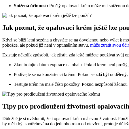
Snížená účinnost:
Prošlý opalovací krém může mít sníženou ú
Jak poznat, že opalovací krém ještě lze po
Když se blíží letní sezóna a chystáte se na dovolenou nebo výlet k mo
pokožce, ale pokud již není v optimálním stavu,
může ztratit svou úči
Existuje několik způsobů, jak zjistit, zda ještě můžete používat svůj 
Zkontrolujte datum expirace na obalu. Pokud krém není prošlý, 
Podívejte se na konzistenci krému. Pokud se zdá být oddělený, 
Testujte krém na malé části pokožky. Pokud nezpůsobí žádnou p
Tipy pro prodloužení životnosti opalovac
Důležité je si uvědomit, že i opalovací krém má svou životnost. Pou
by měla být spotřebována do jednoho roku od otevření, proto je důleži