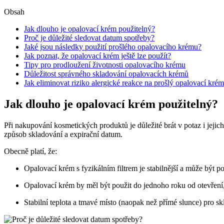
Obsah
Jak dlouho je opalovací krém použitelný?
Proč je důležité sledovat datum spotřeby?
Jaké jsou následky použití prošlého opalovacího krému?
Jak poznat, že opalovací krém ještě lze použít?
Tipy pro prodloužení životnosti opalovacího krému
Důležitost správného skladování opalovacích krémů
Jak eliminovat riziko alergické reakce na prošlý opalovací kré
Jak dlouho je opalovací krém použitelný?
Při nakupování kosmetických produktů je důležité brát v potaz i jejic
způsob skladování a expirační datum.
Obecně platí, že:
Opalovací krém s fyzikálním filtrem je stabilnější a může být 
Opalovací krém by měl být použit do jednoho roku od otevření,
Stabilní teplota a tmavé místo (naopak než přímé slunce) pro s