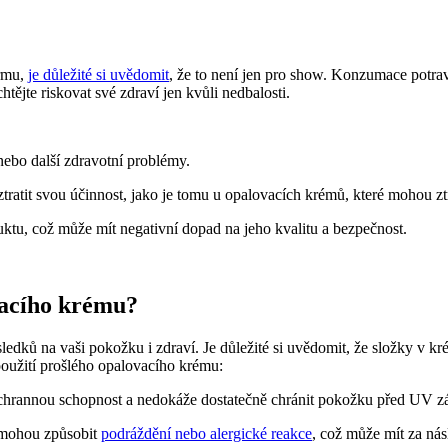
ormu,
je důležité si uvědomit
, že to není jen pro show. Konzumace potra
tějte riskovat své zdraví jen kvůli nedbalosti.
ebo další zdravotní problémy.
ratit svou účinnost, jako je tomu u opalovacích krémů, které mohou zt
ktu, což může mít negativní dopad na jeho kvalitu a bezpečnost.
vacího krému?
ledků na vaši pokožku i zdraví. Je důležité si uvědomit, že složky v
oužití prošlého opalovacího krému:
ochrannou schopnost a nedokáže dostatečně chránit pokožku před UV z
mohou způsobit
podráždění nebo alergické reakce
, což může mít za ná