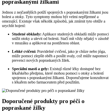
popraskanými žilkami
Jednou z nejčastějších potíží spojených s popraskanými žilkami jsou
bolest a otoky. Tyto symptomy mohou být velmi nepříjemné a
omezující. Existuje však několik způsobů, jak zmírnit tyto obtíže a
urychlit hojení:
Studené obklady:
Aplikace studených obkladů může pomoci
snížit otoky a ulevit od bolesti. Stačí mít vždy nějaký v zásobě
v mrazáku a aplikovat na postiženou oblast.
Lehké cvičení:
Pravidelné cvičení, jako je chůze nebo jóga,
může pomoci zlepšit oběh a posílit svaly, což může napomoci
prevenci nových popraskaných žilek.
Speciální masti a gely:
Existují různé léky dostupné bez
lékařského předpisu, které mohou pomoci s otoky a bolestí
spojenou s popraskanými žilkami. Doporučujeme konzultovat
s lékařem nebo farmaceutem před použitím.
Doporučené produkty pro péči o
popraskané žilky