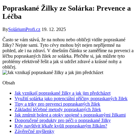
Popraskané Žilky ze Solárka: Prevence a
Léčba
By
SoláriumProfi.cz
19. 12. 2025
Často se vám stává, že na nohou nebo obličeji vidíte popraskané
žilky? Nejste sami. Tyto cévy mohou být nejen nepříjemné na
pohled, ale i na zdraví. V dnešním článku se zaměříme na prevenci a
léčbu popraskaných žilek ze solárka. Přečtěte si, jak můžete tyto
problémy efektivně řešit a jak si udržet zdravé a krásné nohy a
obličej.
Obsah
Jak vznikají popraskané žilky a jak jim předcházet
Využití solárka jako potenciální příčiny popraskaných žilek
Tipy a triky pro prevenci popraskaných žilek
Základní léčebné metody popraskaných žilek
Jak zmírnit bolest a otoky spojené s popraskanými žilkami
Doporučené produkty pro péči o popraskané žilky
Kdy navštívit lékaře kvůli popraskaným žilkám?
Závěrečné myšlenky