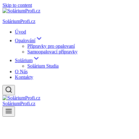
Skip to content
SoláriumProfi.cz
Úvod
Opalování
Přípravky pro opalovaní
Samoopalovací přípravky
Solárium
Solárium Studia
O Nás
Kontakty
SoláriumProfi.cz