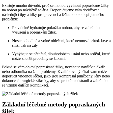
Existuje mnoho důvodů, proč se mohou vyvinout popraskané žilky
na nohou po návštěvě solária. Doporučujeme vám dodržovat
následující tipy a triky pro prevenci a léčbu tohoto nepříjemného
problému:
Pravidelně hydratujte pokožku nohou, aby se zabránilo
vysušení a popraskání žilek.
Noste pohodlné a volné oblečení, které neomezí průtok krve a
sníží tlak na žíly.
Vyhýbejte se přehřátí, dlouhodobému stání nebo sedění, které
může zhoršit problémy se žilkami.
Pokud se vám objeví popraskané žilky, neváhejte navštívit lékaře
nebo odborníka na žilní problémy. Kvalifikovaný lékař vám může
doporučit vhodnou léčbu, jako jsou kompresní punčochy, léky nebo
dokonce chirurgické zákroky, aby se problém odstranil a zabránilo
se vzniku dalších komplikací.
Základní léčebné metody popraskaných
žilek