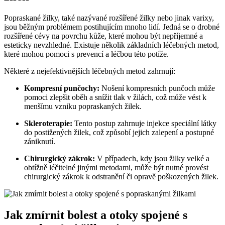
Popraskané žilky, také nazývané rozšířené žilky nebo jinak varixy,
jsou běžným problémem postihujícím mnoho lidí. Jedná se o drobné
rozšířené cévy na povrchu kůže, které mohou být nepříjemné a
esteticky nevzhledné. Existuje několik základních léčebných metod,
které mohou pomoci s prevencí a léčbou této potíže.
Některé z nejefektivnějších léčebných metod zahrnují:
Kompresní punčochy:
Nošení kompresních punčoch může
pomoci zlepšit oběh a snížit tlak v žilách, což může vést k
menšímu vzniku popraskaných žilek.
Skleroterapie:
Tento postup zahrnuje injekce speciální látky
do postižených žilek, což způsobí jejich zalepení a postupné
zániknutí.
Chirurgický zákrok:
V případech, kdy jsou žilky velké a
obtížně léčitelné jinými metodami, může být nutné provést
chirurgický zákrok k odstranění či opravě poškozených žilek.
Jak zmírnit bolest a otoky spojené s