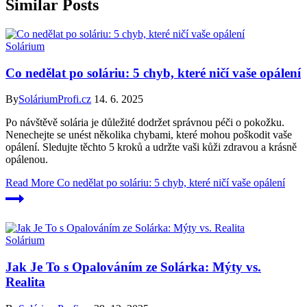
Similar Posts
Solárium
Co nedělat po soláriu: 5 chyb, které ničí vaše opálení
By
SoláriumProfi.cz
14. 6. 2025
Po návštěvě solária je důležité dodržet správnou péči o pokožku.
Nenechejte se unést několika chybami, které mohou poškodit vaše
opálení. Sledujte těchto 5 kroků a udržte vaši kůži zdravou a krásně
opálenou.
Read More
Co nedělat po soláriu: 5 chyb, které ničí vaše opálení
Solárium
Jak Je To s Opalováním ze Solárka: Mýty vs.
Realita