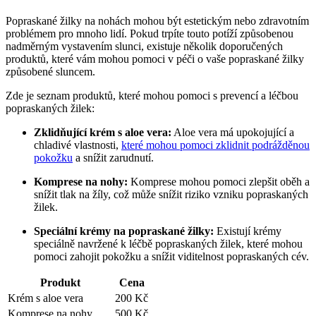
Popraskané žilky na nohách mohou být estetickým nebo zdravotním
problémem pro mnoho lidí. Pokud trpíte touto potíží způsobenou
nadměrným vystavením slunci, existuje několik doporučených
produktů, které vám mohou pomoci v péči o vaše popraskané žilky
způsobené sluncem.
Zde je seznam produktů, které mohou pomoci s prevencí a léčbou
popraskaných žilek:
Zklidňující krém s aloe vera:
Aloe vera má upokojující a
chladivé vlastnosti,
které mohou pomoci zklidnit podrážděnou
pokožku
a snížit zarudnutí.
Komprese na nohy:
Komprese mohou pomoci zlepšit oběh a
snížit tlak na žíly, což může snížit riziko vzniku popraskaných
žilek.
Speciální krémy na popraskané žilky:
Existují krémy
speciálně navržené k léčbě popraskaných žilek, které mohou
pomoci zahojit pokožku a snížit viditelnost popraskaných cév.
Produkt
Cena
Krém s aloe vera
200 Kč
Komprese na nohy
500 Kč