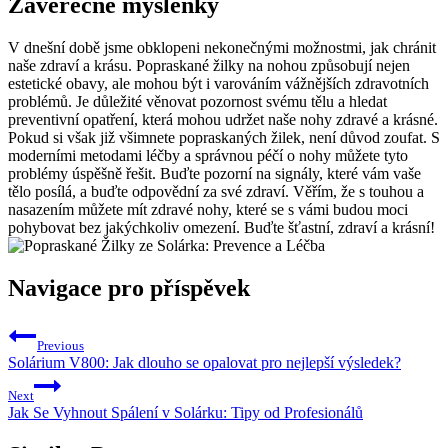
Závěrečné myšlenky
V dnešní době jsme obklopeni nekonečnými možnostmi, jak chránit
naše zdraví a krásu. Popraskané žilky na nohou způsobují nejen
estetické obavy, ale mohou být i varováním vážnějších zdravotních
problémů. Je důležité věnovat pozornost svému tělu a hledat
preventivní opatření, která mohou udržet naše nohy zdravé a krásné.
Pokud si však již všimnete popraskaných žilek, není důvod zoufat. S
moderními metodami léčby a správnou péčí o nohy můžete tyto
problémy úspěšně řešit. Buďte pozorní na signály, které vám vaše
tělo posílá, a buďte odpovědní za své zdraví. Věřím, že s touhou a
nasazením můžete mít zdravé nohy, které se s vámi budou moci
pohybovat bez jakýchkoliv omezení. Buďte šťastní, zdraví a krásní!
Navigace pro příspěvek
Previous
Solárium V800: Jak dlouho se opalovat pro nejlepší výsledek?
Next
Jak Se Vyhnout Spálení v Solárku: Tipy od Profesionálů