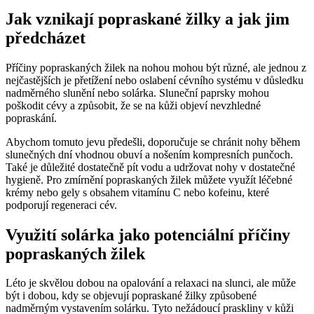
Jak vznikají popraskané žilky a jak jim
předcházet
Příčiny popraskaných žilek na nohou mohou být různé, ale jednou z
nejčastějších je přetížení nebo oslabení cévního systému v důsledku
nadměrného slunění nebo solárka. Sluneční paprsky mohou
poškodit cévy a způsobit, že se na kůži objeví nevzhledné
popraskání.
Abychom tomuto jevu předešli, doporučuje se chránit nohy během
slunečných dní vhodnou obuví a nošením kompresních punčoch.
Také je důležité dostatečně pít vodu a udržovat nohy v dostatečné
hygieně. Pro zmírnění popraskaných žilek můžete využít léčebné
krémy nebo gely s obsahem vitamínu C nebo kofeinu, které
podporují regeneraci cév.
Využití solárka jako potenciální příčiny
popraskaných žilek
Léto je skvělou dobou na opalování a relaxaci na slunci, ale může
být i dobou, kdy se objevují popraskané žilky způsobené
nadměrným vystavením solárku. Tyto nežádoucí praskliny v kůži