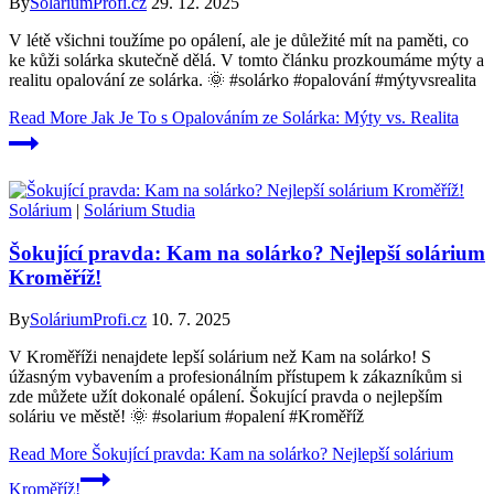
By
SoláriumProfi.cz
29. 12. 2025
V létě všichni toužíme po opálení, ale je důležité mít na paměti, co
ke kůži solárka skutečně dělá. V tomto článku prozkoumáme mýty a
realitu opalování ze solárka. 🌞 #solárko #opalování #mýtyvsrealita
Read More
Jak Je To s Opalováním ze Solárka: Mýty vs. Realita
Solárium
|
Solárium Studia
Šokující pravda: Kam na solárko? Nejlepší solárium
Kroměříž!
By
SoláriumProfi.cz
10. 7. 2025
V Kroměříži nenajdete lepší solárium než Kam na solárko! S
úžasným vybavením a profesionálním přístupem k zákazníkům si
zde můžete užít dokonalé opálení. Šokující pravda o nejlepším
soláriu ve městě! 🌞 #solarium #opalení #Kroměříž
Read More
Šokující pravda: Kam na solárko? Nejlepší solárium
Kroměříž!