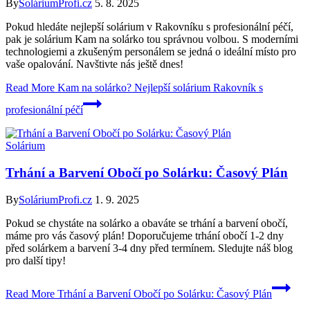
By
SoláriumProfi.cz
5. 8. 2025
Pokud hledáte nejlepší solárium v Rakovníku s profesionální péčí,
pak je solárium Kam na solárko tou správnou volbou. S moderními
technologiemi a zkušeným personálem se jedná o ideální místo pro
vaše opalování. Navštivte nás ještě dnes!
Read More
Kam na solárko? Nejlepší solárium Rakovník s
profesionální péčí
Solárium
Trhání a Barvení Obočí po Solárku: Časový Plán
By
SoláriumProfi.cz
1. 9. 2025
Pokud se chystáte na solárko a obaváte se trhání a barvení obočí,
máme pro vás časový plán! Doporučujeme trhání obočí 1-2 dny
před solárkem a barvení 3-4 dny před termínem. Sledujte náš blog
pro další tipy!
Read More
Trhání a Barvení Obočí po Solárku: Časový Plán