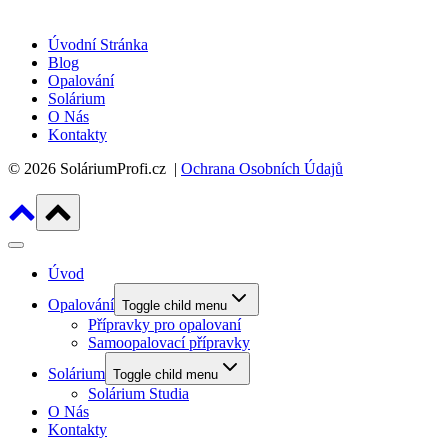
Úvodní Stránka
Blog
Opalování
Solárium
O Nás
Kontakty
© 2026 SoláriumProfi.cz |
Ochrana Osobních Údajů
Úvod
Opalování
Toggle child menu
Přípravky pro opalovaní
Samoopalovací přípravky
Solárium
Toggle child menu
Solárium Studia
O Nás
Kontakty