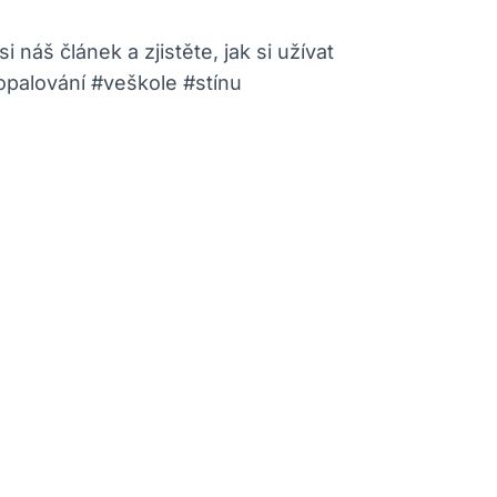
áš článek a zjistěte, jak si užívat
#opalování #veškole #stínu