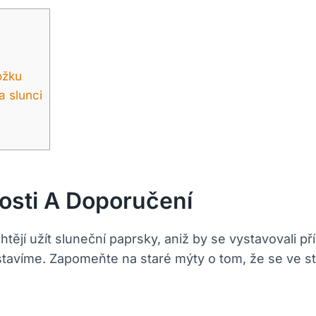
ožku
a slunci
osti A Doporučení
chtějí užít sluneční paprsky, aniž by se vystavovali p
stavíme. Zapomeňte na staré mýty o tom, že se ve stí