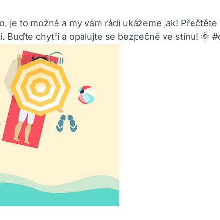
je to možné a my vám rádi ukážeme jak! Přečtěte si n
í. Buďte chytří a opalujte se bezpečně ve stínu! 🌞 