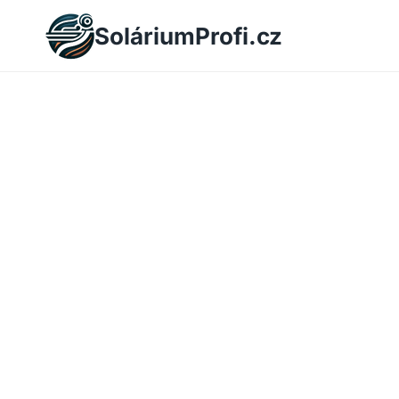
Skip
SoláriumProfi.cz
to
content