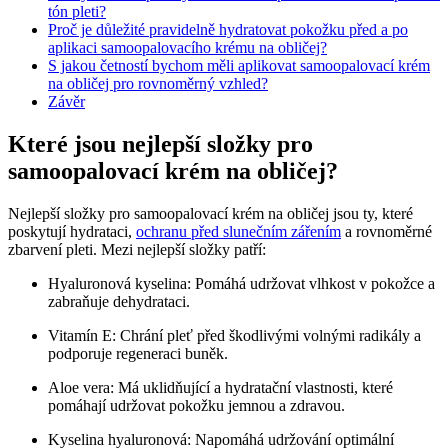
tón pleti?
Proč je důležité pravidelně hydratovat pokožku před a po
aplikaci samoopalovacího krému na obličej?
S jakou četností bychom měli aplikovat samoopalovací krém
na obličej pro rovnoměrný vzhled?
Závěr
Které jsou nejlepší složky pro
samoopalovací krém na obličej?
Nejlepší složky pro samoopalovací krém na obličej jsou ty, které
poskytují hydrataci,
ochranu před slunečním zářením
a rovnoměrné
zbarvení pleti. Mezi nejlepší složky patří:
Hyaluronová kyselina: Pomáhá udržovat vlhkost v pokožce a
zabraňuje dehydrataci.
Vitamín E: Chrání pleť před škodlivými volnými radikály a
podporuje regeneraci buněk.
Aloe vera: Má uklidňující a hydratační vlastnosti, které
pomáhají udržovat pokožku jemnou a zdravou.
Kyselina hyaluronová: Napomáhá udržování optimální