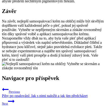
abyste předešli nechtěným pigmentovým flekům.
Závěr
Na závěr, nejlepší samoopalovací krém na obličej může být skvělým
doplňkem vaší každodenní péče o pleť, pokud jej správně
používáte. Vyhněte se nepříjemným skvrnám a získáte rovnoměrný
tón díky správné volbě a aplikaci samoopalovacího krému.
Nezapomeňte vždy dbát na to, aby byla vaše pleť před aplikací
připravená a výsledek vás naplní sebevědomím. Důkladné čištění a
hydratace jsou klíčové, stejně jako pravidelná exfoliace pleti. Takže
se nebojte experimentovat a najděte ten správný samoopalovací
krém, který vaší pleti prospěje a dodá jí krásný zdravý lesk. Vaše
pleť si to zaslouží!
Navigace pro příspěvek
Previous
Pihy po opalování: Jak s nimi naložit a jak jim předcházet
Next