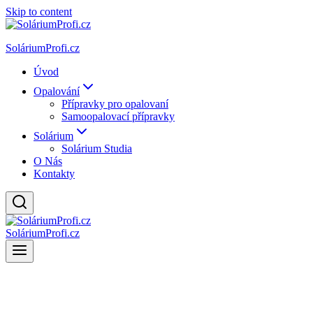
Skip to content
SoláriumProfi.cz
Úvod
Opalování
Přípravky pro opalovaní
Samoopalovací přípravky
Solárium
Solárium Studia
O Nás
Kontakty
SoláriumProfi.cz