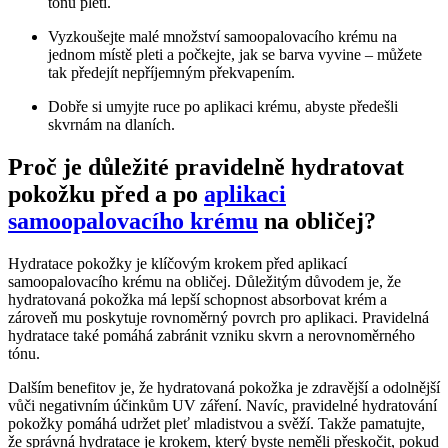
tónu pleti.
Vyzkoušejte malé množství samoopalovacího krému na
jednom místě pleti a počkejte, jak se barva vyvine – můžete
tak předejít nepříjemným překvapením.
Dobře si umyjte ruce po aplikaci krému, abyste předešli
skvrnám na dlaních.
Proč je důležité pravidelně hydratovat
pokožku před a po
aplikaci
samoopalovacího krému
na obličej?
Hydratace pokožky je klíčovým krokem před aplikací
samoopalovacího krému na obličej. Důležitým důvodem je, že
hydratovaná pokožka má lepší schopnost absorbovat krém a
zároveň mu poskytuje rovnoměrný povrch pro aplikaci. Pravidelná
hydratace také pomáhá zabránit vzniku skvrn a nerovnoměrného
tónu.
Dalším benefitov je, že hydratovaná pokožka je zdravější a odolnější
vůči negativním účinkům UV záření. Navíc, pravidelné hydratování
pokožky pomáhá udržet pleť mladistvou a svěží. Takže pamatujte,
že správná hydratace je krokem, který byste neměli přeskočit, pokud