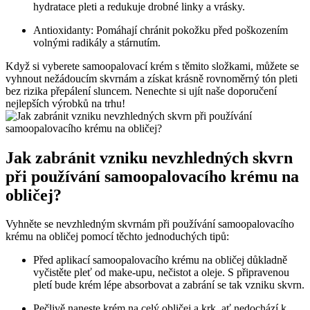
hydratace pleti a redukuje drobné linky a vrásky.
Antioxidanty: Pomáhají chránit pokožku před poškozením
volnými radikály a stárnutím.
Když si vyberete samoopalovací krém s těmito složkami, můžete se
vyhnout nežádoucím skvrnám a získat krásně rovnoměrný tón pleti
bez rizika přepálení sluncem. Nenechte si ujít naše doporučení
nejlepších výrobků na trhu!
Jak zabránit vzniku nevzhledných skvrn
při používání samoopalovacího krému na
obličej?
Vyhněte se nevzhledným skvrnám při používání samoopalovacího
krému na obličej pomocí těchto jednoduchých tipů:
Před aplikací samoopalovacího krému na obličej důkladně
vyčistěte pleť od make-upu, nečistot a oleje. S připravenou
pletí bude krém lépe absorbovat a zabrání se tak vzniku skvrn.
Pečlivě naneste krém na celý obličej a krk, ať nedochází k