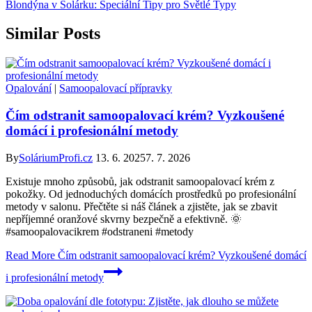
Blondýna v Solárku: Speciální Tipy pro Světlé Typy
Similar Posts
Opalování
|
Samoopalovací přípravky
Čím odstranit samoopalovací krém? Vyzkoušené
domácí i profesionální metody
By
SoláriumProfi.cz
13. 6. 2025
7. 7. 2026
Existuje mnoho způsobů, jak odstranit samoopalovací krém z
pokožky. Od jednoduchých domácích prostředků po profesionální
metody v salonu. Přečtěte si náš článek a zjistěte, jak se zbavit
nepříjemné oranžové skvrny bezpečně a efektivně. 🌞
#samoopalovacikrem #odstraneni #metody
Read More
Čím odstranit samoopalovací krém? Vyzkoušené domácí
i profesionální metody