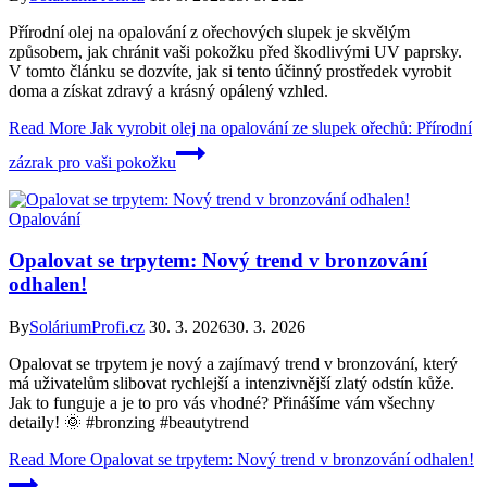
Přírodní olej na opalování z ořechových slupek je skvělým
způsobem, jak chránit vaši pokožku před škodlivými UV paprsky.
V tomto článku se dozvíte, jak si tento účinný prostředek vyrobit
doma a získat zdravý a krásný opálený vzhled.
Read More
Jak vyrobit olej na opalování ze slupek ořechů: Přírodní
zázrak pro vaši pokožku
Opalování
Opalovat se trpytem: Nový trend v bronzování
odhalen!
By
SoláriumProfi.cz
30. 3. 2026
30. 3. 2026
Opalovat se trpytem je nový a zajímavý trend v bronzování, který
má uživatelům slibovat rychlejší a intenzivnější zlatý odstín kůže.
Jak to funguje a je to pro vás vhodné? Přinášíme vám všechny
detaily! 🌞 #bronzing #beautytrend
Read More
Opalovat se trpytem: Nový trend v bronzování odhalen!