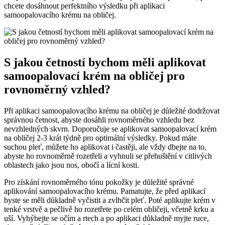
chcete dosáhnout perfektního výsledku při aplikaci
samoopalovacího krému na obličej.
S jakou četností bychom měli aplikovat
samoopalovací krém na obličej pro
rovnoměrný vzhled?
Při aplikaci samoopalovacího krému na obličej je důležité dodržovat
správnou četnost, abyste dosáhli rovnoměrného vzhledu bez
nevzhledných skvrn. Doporučuje se aplikovat samoopalovací krém
na obličej 2-3 krát týdně pro optimální výsledky. Pokud máte
suchou pleť, můžete ho aplikovat i častěji, ale vždy dbejte na to,
abyste ho rovnoměrně rozetřeli a vyhnuli se přehuštění v citlivých
oblastech jako jsou nos, obočí a lícní kosti.
Pro získání rovnoměrného tónu pokožky je důležité správné
aplikování samoopalovacího krému. Pamatujte, že před aplikací
byste se měli důkladně vyčistit a zvlhčit pleť. Poté aplikujte krém v
tenké vrstvě a pečlivě ho rozetřete po celém obličeji, včetně krku a
uší. Vyhýbejte se očím a rtech a po aplikaci důkladně myjte ruce,