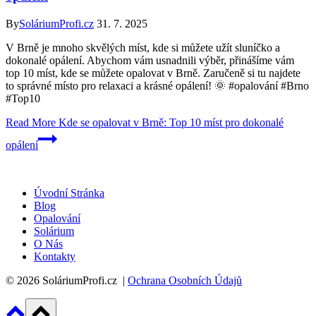
By
SoláriumProfi.cz
31. 7. 2025
V Brně je mnoho skvělých míst, kde si můžete užít sluníčko a
dokonalé opálení. Abychom vám usnadnili výběr, přinášíme vám
top 10 míst, kde se můžete opalovat v Brně. Zaručeně si tu najdete
to správné místo pro relaxaci a krásné opálení! 🌞 #opalování #Brno
#Top10
Read More
Kde se opalovat v Brně: Top 10 míst pro dokonalé
opálení
Úvodní Stránka
Blog
Opalování
Solárium
O Nás
Kontakty
© 2026 SoláriumProfi.cz |
Ochrana Osobních Údajů