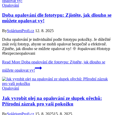
Opalování
Doba opalování dle fototypu: Zjistěte, jak dlouho se
můžete opalovat vy!
By
SoláriumProfi.cz
12. 8. 2025
Doba opalování je individuální podle fototypu pokožky. Je důležité
znát svůj fototyp, abyste se mohli opalovat bezpečně a efektivně.
Zjistěte, jak dlouho se můžete opalovat vy! 🌞 #opalovani #fototyp
#bezpecneopalovani
Read More
Doba opalování dle fototypu: Zjistěte, jak dlouho se
můžete opalovat vy!
Opalování
Jak vyrobit olej na opalování ze slupek ořechů:
Přírodní zázrak pro vaši pokožku
By
SoláriumProfi.cz
15. 8. 2025
15. 8. 2025