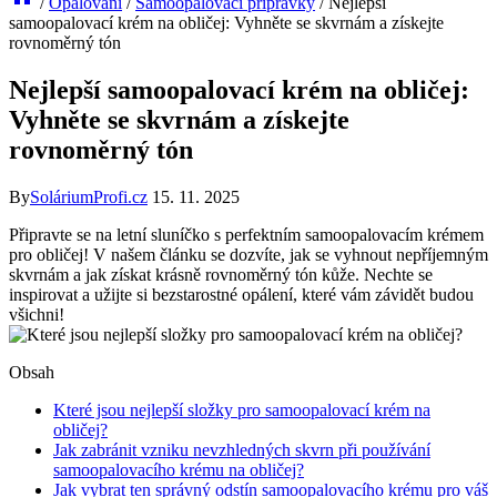
/
Opalování
/
Samoopalovací přípravky
/
Nejlepší
samoopalovací krém na obličej: Vyhněte se skvrnám a získejte
rovnoměrný tón
Nejlepší samoopalovací krém na obličej:
Vyhněte se skvrnám a získejte
rovnoměrný tón
By
SoláriumProfi.cz
15. 11. 2025
Připravte se na letní sluníčko s perfektním samoopalovacím krémem
pro obličej! V našem článku se dozvíte, jak se vyhnout nepříjemným
skvrnám a jak získat krásně rovnoměrný tón kůže. Nechte se
inspirovat a užijte si bezstarostné opálení, které vám závidět budou
všichni!
Obsah
Které jsou nejlepší složky pro samoopalovací krém na
obličej?
Jak zabránit vzniku nevzhledných skvrn při používání
samoopalovacího krému na obličej?
Jak vybrat ten správný odstín samoopalovacího krému pro váš