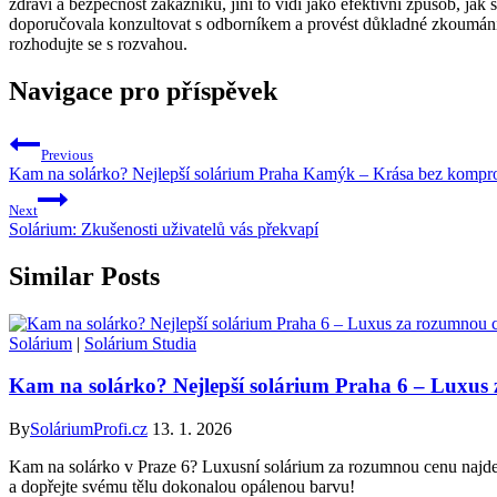
zdraví a bezpečnost zákazníků, jiní to vidí jako efektivní způsob, ja
doporučovala konzultovat s odborníkem a provést důkladné zkoumání p
rozhodujte se s rozvahou.
Navigace pro příspěvek
Previous
Kam na solárko? Nejlepší solárium Praha Kamýk – Krása bez kompr
Next
Solárium: Zkušenosti uživatelů vás překvapí
Similar Posts
Solárium
|
Solárium Studia
Kam na solárko? Nejlepší solárium Praha 6 – Luxus
By
SoláriumProfi.cz
13. 1. 2026
Kam na solárko v Praze 6? Luxusní solárium za rozumnou cenu najdet
a dopřejte svému tělu dokonalou opálenou barvu!