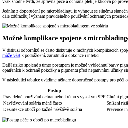
však shodně tvrdí, že správná péče a ochrana pleti je klíčová po prov
Jedním z doporučení po microbladingu je vyhnout se silnému slunečn
dále zdůrazňují význam pravidelného používání ochranných prostředků,
Možné komplikace spojené s microblading
V diskuzi odborníků se často diskutuje o možných komplikacích spo
může vést
k podráždění, zarudnutí a dokonce i infekci.
Další riziko spojené s tímto postupem je možné vyblednutí barvy pig
opatřeních k ochraně pokožky a pigmentu před negativními účinky sl
V následující tabulce uvádíme některé doporučené postupy pro péči o
Postup
Pravidelné používání ochranného krému s vysokým SPF
Chrání pig
Navštěvování solária méně často
Snížení riz
Dezinfekce obočí po každé návštěvě solária
Prevence in