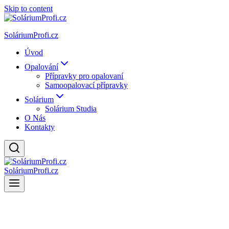
Skip to content
SoláriumProfi.cz
Úvod
Opalování
Přípravky pro opalovaní
Samoopalovací přípravky
Solárium
Solárium Studia
O Nás
Kontakty
SoláriumProfi.cz