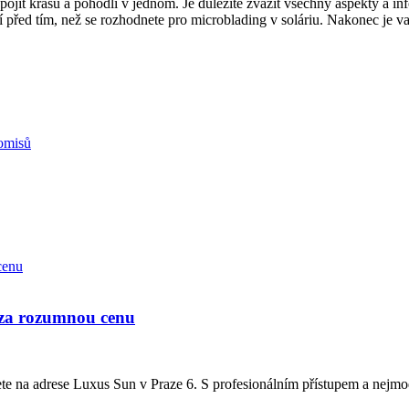
k spojit krásu a pohodlí v jednom. Je důležité zvážit všechny aspekty a
řed tím, než se rozhodnete pro microblading v soláriu. Nakonec je va
omisů
 za rozumnou cenu
e na adrese Luxus Sun v Praze 6. S profesionálním přístupem a nejmod