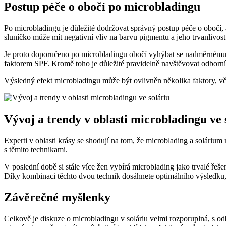
Postup péče o obočí po microbladingu
Po microbladingu je důležité dodržovat správný postup péče o obočí, a
sluníčko může mít negativní vliv na barvu pigmentu a jeho trvanlivost
Je proto doporučeno po microbladingu obočí vyhýbat se nadměrnému s
faktorem SPF. Kromě toho je důležité pravidelně navštěvovat odborn
Výsledný efekt microbladingu může být ovlivněn několika faktory, vče
Vývoj a trendy v oblasti microbladingu ve 
Experti v oblasti krásy se shodují na tom, že microblading a solári
s těmito technikami.
V poslední době si stále více žen vybírá microblading jako trvalé řeše
Díky kombinaci těchto dvou technik dosáhnete optimálního výsledku,
Závěrečné myšlenky
Celkově je diskuze o microbladingu v soláriu velmi rozporuplná, s od