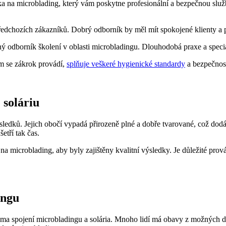
íka na microblading, který vám poskytne profesionální a bezpečnou službu
předchozích zákazníků. Dobrý odborník by měl mít spokojené klienty a 
aný odborník školení v oblasti microbladingu. Dlouhodobá praxe a spec
rém se zákrok provádí,
splňuje veškeré hygienické standardy
a bezpečnost
 soláriu
výsledků. Jejich obočí vypadá přirozeně plné a dobře tvarované, což do
etří tak čas.
ty na microblading, aby byly zajištěny kvalitní výsledky. Je důležité p
ingu
 téma spojení microbladingu a solária. Mnoho lidí má obavy z možných 