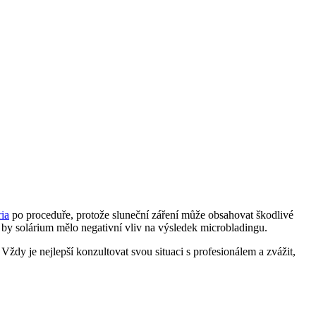
ria
po proceduře, protože sluneční záření může obsahovat škodlivé
e by solárium mělo negativní vliv na výsledek microbladingu.
dy je nejlepší konzultovat svou situaci s profesionálem a zvážit,