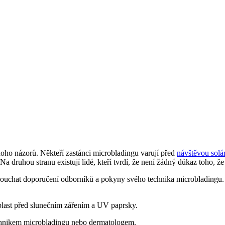
noho názorů. Někteří zastánci microbladingu varují před
návštěvou solá
a druhou stranu existují lidé, kteří tvrdí, že není žádný důkaz toho, ž
ouchat doporučení odborníků a pokyny svého technika microbladingu. Vž
blast před slunečním zářením a UV paprsky.
echnikem microbladingu nebo dermatologem.