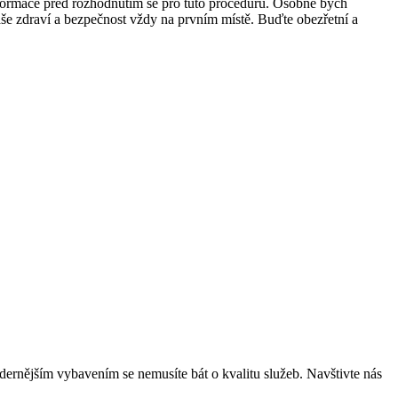
 informace před rozhodnutím se pro tuto proceduru. Osobně bych
še zdraví a bezpečnost vždy na prvním místě. Buďte obezřetní a
ernějším vybavením se nemusíte bát o kvalitu služeb. Navštivte nás