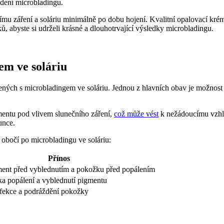
edení microbladingu.
ímu záření a soláriu minimálně po dobu hojení. Kvalitní opalovací kr
 abyste si udrželi krásné a dlouhotrvající výsledky microbladingu.
em ve soláriu
jených s microbladingem ve soláriu. Jednou z hlavních obav je možno
mentu pod vlivem slunečního záření,
což může vést
k nežádoucímu vzhle
unce.
 obočí po microbladingu ve soláriu:
Přínos
ment před vyblednutím a pokožku před popálením
ika popálení a vyblednutí pigmentu
fekce a podráždění pokožky