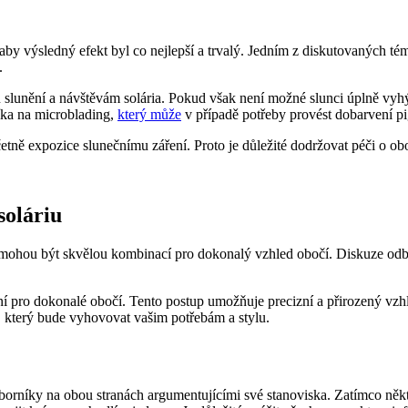
by výsledný efekt byl co nejlepší a trvalý. Jedním z diskutovaných téma
.
lunění a návštěvám solária. Pokud však není možné slunci úplně vyhý
íka na microblading,
který může
v případě potřeby provést dobarvení p
tně expozice slunečnímu záření. Proto je důležité dodržovat péči o ob
soláriu
um mohou být skvělou kombinací pro dokonalý vzhled obočí. Diskuze odb
ní pro dokonalé obočí. Tento postup umožňuje precizní a přirozený vzhled
 který bude vyhovovat vašim potřebám a stylu.
borníky na obou stranách argumentujícími své stanoviska. Zatímco někt