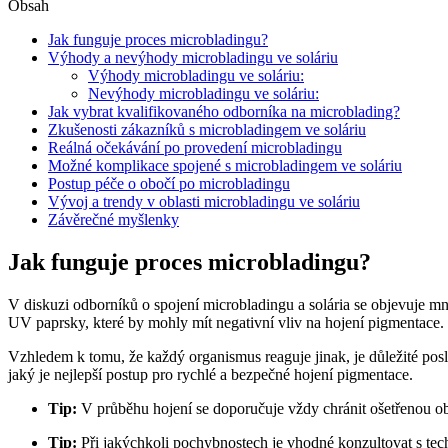
Obsah
Jak funguje proces microbladingu?
Výhody a nevýhody microbladingu ve soláriu
Výhody microbladingu ve soláriu:
Nevýhody microbladingu ve soláriu:
Jak vybrat kvalifikovaného odborníka na microblading?
Zkušenosti zákazníků s microbladingem ve soláriu
Reálná očekávání po provedení microbladingu
Možné komplikace spojené s microbladingem ve soláriu
Postup péče o obočí po microbladingu
Vývoj a trendy v oblasti microbladingu ve soláriu
Závěrečné myšlenky
Jak funguje proces microbladingu?
V diskuzi odborníků o spojení microbladingu a solária se objevuje m
UV paprsky, které by mohly mít negativní vliv na hojení pigmentace. N
Vzhledem k tomu, že každý organismus reaguje jinak, je důležité posl
jaký je nejlepší postup pro rychlé a bezpečné hojení pigmentace.
Tip:
V průběhu hojení se doporučuje vždy chránit ošetřenou o
Tip:
Při jakýchkoli pochybnostech je vhodné konzultovat s t