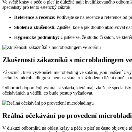
Ve světě krásy a péče o pleť je důležité najít kvalifikovaného odborn
specialisty pro tento estetický zákrok:
Reference a recenze:
Podívejte se na recenze a reference od 
Školení a zkušenosti:
Zjistěte, kde a jak dlouho absolvoval d
Hygienické podmínky:
Ujistěte se, že studio či salon, ve kte
Zkušenosti zákazníků s microbladingem ve
Zákazníci, kteří vyzkoušeli microblading ve soláriu, jsou nadšení z 
techniky microbladingu se nemusí starat o každodenní líčení obočí a uš
Odborníci doporučují vybírat si solária, která mají zkušené specialis
očekáváních a věděli, co bude postup vyžadovat.
Reálná očekávání po provedení microblad
V diskuzi odborníků na oblast krásy a péče o pleť se často objevuje