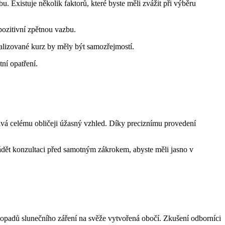
. Existuje několik faktorů, které byste měli zvážit při výběru
pozitivní zpětnou vazbu.
ializované kurz by měly být samozřejmostí.
ní opatření.
dává celému obličeji úžasný vzhled. Díky preciznímu provedení
rovádět konzultaci před samotným zákrokem, abyste měli jasno v
dopadů slunečního záření na svěže vytvořená obočí. Zkušení odborníci