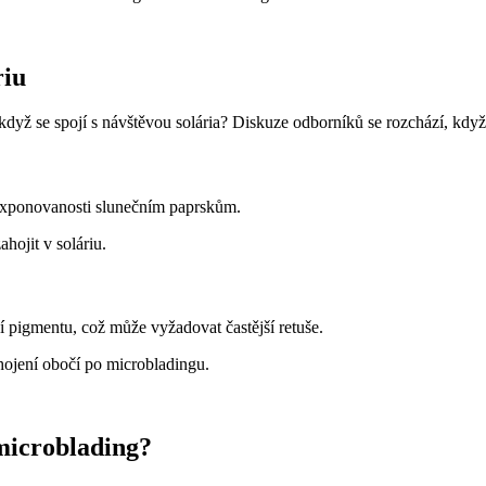
riu
 když se spojí s návštěvou solária? Diskuze odborníků se rozchází, kd
exponovanosti slunečním paprskům.
hojit v soláriu.
pigmentu, což může vyžadovat častější retuše.
hojení obočí po microbladingu.
microblading?