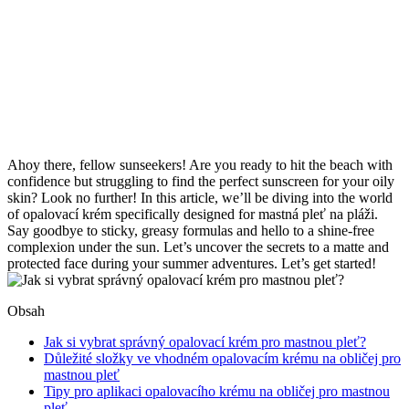
Ahoy there, ​fellow sunseekers! ​Are you ready ​to hit the beach⁢ with
confidence but ⁤struggling to find the perfect sunscreen for⁢ your oily
skin? Look no further! ‍In ​this article, we’ll be ​diving into the world
of opalovací krém specifically designed for mastná pleť na pláži.
⁤Say goodbye to sticky, ‍greasy ‌formulas and hello to ⁣a shine-free
complexion under the sun. Let’s uncover the secrets to a matte and​
protected face during your​ summer ⁣adventures. ⁣Let’s get started!
Obsah
Jak si vybrat správný opalovací ⁤krém pro⁣ mastnou pleť?
Důležité složky ve vhodném‍ opalovacím⁢ krému na obličej pro
mastnou pleť
Tipy pro ​aplikaci opalovacího krému na ⁣obličej⁤ pro mastnou
pleť