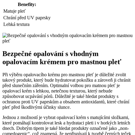
Benefity:
Matuje pleť
Chrání⁤ před UV paprsky
Lehká textura
Bezpečné opalování s vhodným
opalovacím krémem pro mastnou pleť
Při výběru opalovacího krému pro mastnou pleť je důležité zvolit
‍takový produkt, který bude hydratovat pokožku ‍a zároveň ji chránit
před slunečním​ zářením. Optimalní volbou pro matnou pleť je
opalovací krém s lehkou, netečnou texturou, který nebude‌
způsobovat⁣ ucpávání ‌pórů. ‍Důležité je také hledat produkty s
ochranou proti UV ​paprskům a⁢ obsahem antioxidantů, které chrání
pleť před škodlivými účinky slunce.
Jednou⁢ z možností je vybrat ⁣opalovací krém⁣ s matujícími složkami,
které pomáhají⁢ kontrolovat lesk ⁣a hydrataci ⁤pleti i v ‌horkých⁤ letních
dnech. Dobrým tipem ⁢je také hledat produkty‍ označené jako‍ „non-
comedogenic“,​ což znamená, že nepřispívají k tvorbě černých ‍teček