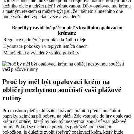
účinky slunce, ale ‌může⁢ také pomoci regulovat nadměrnou ‍produkci
⁢kožního oleje a udržet pleť hydratovanou.​ Díky⁣ opalovacímu krému
s matným efektem ⁤si můžete‍ být jisti,⁣ že ​i během slunečního ⁢dne
bude⁢ vaše pleť vypadat svěže​ a ​vyladěně.
Benefity ​pravidelné péče o⁣ pleť s‌ kvalitním opalovacím
krémem:
Regulace nadměrné produkce kožního oleje
Hydratace pokožky i v teplých letních dnech
Matný efekt ‍a vyladěný vzhled pokožky
Proč by měl být opalovací krém na
obličej ⁣nezbytnou součástí vaší plážové
rutiny
Pro ⁣mastnou pleť je ‌důležité správně chránit ji před slunečními
paprsky, zejména při pobytu⁢ na pláži. ⁤Zde vstupuje do hry opalovací
⁢krém na obličej,⁢ který ⁢by měl být nezbytnou součástí vaší ⁣plážové
rutiny.‍ Pokud‍ se nechcete potýkat s ‌podrážděnou a suchou‍
pokožkou, ⁣je důležité‌ zvolit správný ⁢opalovací krém,⁣ který bude