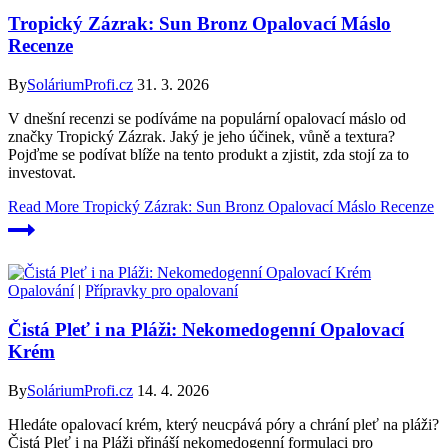
Tropický Zázrak: Sun Bronz Opalovací Máslo
Recenze
By
SoláriumProfi.cz
31. 3. 2026
V dnešní recenzi se podíváme na populární opalovací máslo od
značky Tropický Zázrak. Jaký je jeho účinek, vůně a textura?
Pojďme se podívat blíže na tento produkt a zjistit, zda stojí za to
investovat.
Read More
Tropický Zázrak: Sun Bronz Opalovací Máslo Recenze
Opalování
|
Přípravky pro opalovaní
Čistá Pleť i na Pláži: Nekomedogenní Opalovací
Krém
By
SoláriumProfi.cz
14. 4. 2026
Hledáte opalovací krém, který neucpává póry a chrání pleť na pláži?
Čistá Pleť i na Pláži přináší nekomedogenní formulaci pro