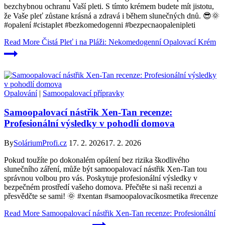
bezchybnou ochranu Vaší pleti. S tímto krémem budete mít jistotu,
že Vaše pleť zůstane krásná a zdravá i během slunečných dnů. 😎🌞
#opalení #cistaplet #bezkomedogenni #bezpecnaopalenipleti
Read More
Čistá Pleť i na Pláži: Nekomedogenní Opalovací Krém
Opalování
|
Samoopalovací přípravky
Samoopalovací nástřik Xen-Tan recenze:
Profesionální výsledky v pohodlí domova
By
SoláriumProfi.cz
17. 2. 2026
17. 2. 2026
Pokud toužíte po dokonalém opálení bez rizika škodlivého
slunečního záření, může být samoopalovací nástřik Xen-Tan tou
správnou volbou pro vás. Poskytuje profesionální výsledky v
bezpečném prostředí vašeho domova. Přečtěte si naši recenzi a
přesvědčte se sami! 🌞 #xentan #samoopalovacíkosmetika #recenze
Read More
Samoopalovací nástřik Xen-Tan recenze: Profesionální