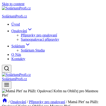
Skip to content
SoláriumProfi.cz
Úvod
Opalování
Přípravky pro opalovaní
Samoopalovací přípravky
Solárium
Solárium Studia
O Nás
Kontakty
SoláriumProfi.cz
/
Opalování
/
Přípravky pro opalovaní
/
Matná Pleť na Pláži: