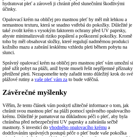
hydratovat pleť a zároveň ji chránit před slunečními škodlivými
účinky.
Opalovací krém na obličej pro mastnou pleť ​by⁣ měl mít⁤ lehkou a
nemastnou⁣ texturu, která⁣ se⁣ snadno vstřebá do⁢ pokožky. Důležité je
také zvolit ‌krém⁢ s vysokým faktorem⁢ ochrany⁢ před UV paprsky,⁤
abyste ⁤minimalizovali riziko popálení a⁣ poškození⁢ pokožky. Kromě
‍toho by měl obsahovat složky,⁣ které​ regulují nadměrnou produkci
kožního mazu ⁤a ⁣zabrání lesklému‍ vzhledu pleti během pobytu ‍na
⁣slunci.
Správný opalovací⁣ krém na obličej pro ​mastnou pleť ⁣vám‍ umožní si
plně užít pobyt na pláži, ‌aniž byste museli řešit nepříjemné ​příznaky
přetížené pleti. Nezapomeňte tedy ⁤zařadit⁣ tento důležitý krok do⁢ své
plážové rutiny ⁤a⁢
vaše pleť vám za
to bude vděčná.
Závěrečné myšlenky
Věřím,⁣ že tento článek vám poskytl užitečné informace o tom, jak
chránit‌ svou mastnou pleť na pláži pomocí správného ⁢opalovacího
krému. Důležité je pamatovat na důkladnou péči ‌o pleť, aby byla⁤
chráněna před nebezpečnými UV paprsky a⁢ zabránila sečbě
mastnoty. ⁣S investicí do⁢
vhodného opalovacího krému
a
‌dodržováním správných postupů péče​ o pleť bude vaše⁣ pokožka ​