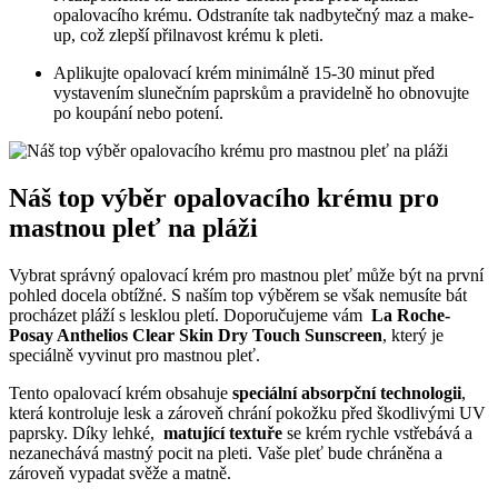
opalovacího krému. ⁣Odstraníte tak⁣ nadbytečný maz a make-
up, ​což ⁤zlepší přilnavost krému⁣ k pleti.
Aplikujte ⁤opalovací ⁢krém minimálně 15-30 minut před
vystavením slunečním ⁤paprskům a pravidelně ho obnovujte
po koupání nebo potení.
Náš‍ top výběr opalovacího krému pro
mastnou ⁢pleť na​ pláži
Vybrat správný opalovací krém​ pro mastnou pleť může být na první
pohled docela obtížné. S naším top ⁣výběrem ⁣se však nemusíte bát​
procházet pláží s lesklou pletí.⁤ Doporučujeme vám ‍
La Roche-
Posay⁤ Anthelios‌ Clear​ Skin Dry Touch Sunscreen
, ​který je
speciálně vyvinut pro mastnou pleť.
Tento ‍opalovací krém obsahuje
speciální absorpční technologii
,
která kontroluje‍ lesk a zároveň chrání pokožku před⁤ škodlivými UV
paprsky.‌ Díky lehké, ‌
matující textuře
se⁢ krém rychle ​vstřebává a⁤
nezanechává mastný pocit na ​pleti. Vaše pleť bude chráněna⁣ a⁣
zároveň⁤ vypadat svěže ‌a matně.