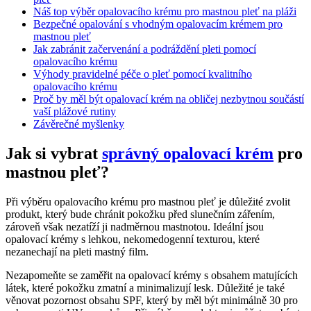
Náš‍ top výběr opalovacího krému pro mastnou ⁢pleť na​ pláži
Bezpečné opalování s vhodným opalovacím krémem pro
mastnou pleť
Jak zabránit začervenání a podráždění pleti pomocí
opalovacího krému
Výhody pravidelné‍ péče o pleť pomocí kvalitního‍
opalovacího krému
Proč by měl být opalovací krém na obličej ⁣nezbytnou součástí
vaší plážové rutiny
Závěrečné myšlenky
Jak si vybrat
správný opalovací ⁤krém
pro⁣
mastnou pleť?
Při ⁤výběru⁤ opalovacího krému pro⁢ mastnou⁤ pleť je důležité zvolit
produkt, který bude chránit pokožku před⁢ slunečním zářením,‌
zároveň však nezatíží ji nadměrnou⁤ mastnotou. ‌Ideální ​jsou⁤
opalovací krémy s lehkou, nekomedogenní texturou,⁢ které
nezanechají na ​pleti mastný film.
Nezapomeňte se zaměřit na opalovací ⁣krémy ⁣s obsahem matujících
‍látek,⁤ které pokožku zmatní⁣ a minimalizují ​lesk. Důležité je ‌také
věnovat pozornost obsahu SPF, který by ⁣měl být⁤ minimálně 30 pro