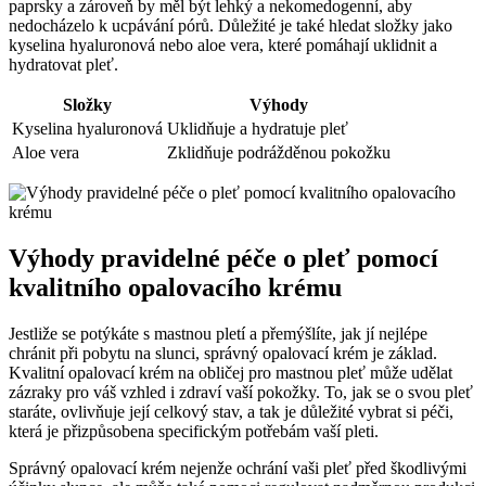
paprsky a zároveň by ‌měl být lehký ‌a ​nekomedogenní,‍ aby
nedocházelo k ucpávání ⁤pórů. ‍Důležité⁤ je také ⁤hledat složky jako‌
kyselina hyaluronová⁣ nebo ‌aloe vera, které pomáhají uklidnit ⁣a‍
hydratovat pleť.
Složky
Výhody
Kyselina hyaluronová
Uklidňuje a hydratuje pleť
Aloe ‍vera
Zklidňuje⁢ podrážděnou pokožku
Výhody pravidelné‍ péče o pleť pomocí
kvalitního‍ opalovacího krému
Jestliže se potýkáte s mastnou ‍pletí a⁣ přemýšlíte, jak jí nejlépe
chránit při ⁣pobytu na slunci, správný opalovací krém je základ.‍
Kvalitní ⁣opalovací krém‌ na obličej pro mastnou pleť může udělat
zázraky pro váš vzhled i zdraví vaší pokožky. To, jak ⁣se o svou pleť
staráte, ovlivňuje její celkový stav, a tak je ‍důležité⁣ vybrat si péči,
která je přizpůsobena specifickým potřebám vaší pleti.
Správný ‍opalovací krém ‍nejenže ochrání⁣ vaši pleť před ⁢škodlivými