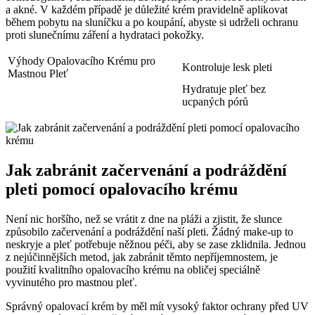
a akné. V každém případě je důležité krém pravidelně aplikovat
během pobytu⁢ na sluníčku a po koupání, abyste si ‍udrželi ochranu
proti​ slunečnímu záření a hydrataci pokožky.
Výhody Opalovacího Krému pro
Kontroluje lesk pleti
Mastnou Pleť
Hydratuje pleť bez
ucpaných‍ pórů
Jak zabránit začervenání a podráždění
pleti pomocí opalovacího krému
Není​ nic horšího, než se vrátit z dne na⁢ pláži a zjistit, že slunce
způsobilo začervenání a podráždění ‍naší ‍pleti. Žádný make-up to‍
neskryje a ⁣pleť ‌potřebuje ⁤něžnou ⁣péči, aby se zase zklidnila. ​Jednou
z​ nejúčinnějších metod, ‌jak zabránit těmto nepříjemnostem, je⁢
použití kvalitního⁣ opalovacího ⁤krému na obličej speciálně
vyvinutého pro mastnou pleť.
Správný opalovací ⁤krém ​by ‌měl mít vysoký faktor ochrany před UV