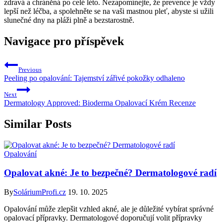
zdravá⁣ a chráněná po celé léto. Nezapomínejte, že⁤ prevence⁢ je vždy
lepší než léčba, a spolehněte se na vaši ​mastnou ‌pleť, ⁢abyste si⁣ užili
slunečné dny na pláži plně a bezstarostně.
Navigace pro příspěvek
Previous
Peeling po opalování: Tajemství zářivé pokožky odhaleno
Next
Dermatology Approved: Bioderma Opalovací Krém Recenze
Similar Posts
Opalování
Opalovat akné: Je to bezpečné? Dermatologové radí
By
SoláriumProfi.cz
19. 10. 2025
Opalování může zlepšit vzhled akné, ale je důležité vybírat správné
opalovací přípravky. Dermatologové doporučují volit přípravky