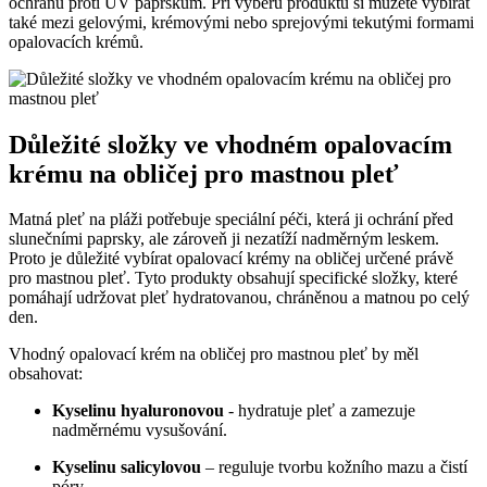
ochranu proti UV paprskům.⁢ Při výběru produktu si můžete vybírat
také ​mezi gelovými, ⁢krémovými nebo sprejovými⁢ tekutými formami
opalovacích krémů.
Důležité složky ve vhodném‍ opalovacím⁢
krému na obličej pro mastnou pleť
Matná pleť ⁤na⁤ pláži potřebuje speciální péči, ‍která ji‍ ochrání před
⁢slunečními paprsky, ale zároveň ji ⁣nezatíží nadměrným leskem.
⁤Proto je důležité​ vybírat opalovací krémy na ⁤obličej určené právě
pro mastnou pleť.‍ Tyto produkty‍ obsahují specifické složky, které
pomáhají udržovat pleť hydratovanou, chráněnou a matnou po celý
den.
Vhodný opalovací krém​ na⁤ obličej pro mastnou pleť by měl
obsahovat:
Kyselinu hyaluronovou
‍- hydratuje pleť a zamezuje
nadměrnému vysušování.
Kyselinu salicylovou
– reguluje tvorbu kožního mazu a čistí
póry.