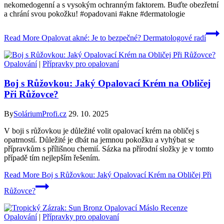
nekomedogenní a s vysokým ochranným faktorem. Buďte obezřetní
a chrání svou pokožku! #opadovani #akne #dermatologie
Read More
Opalovat akné: Je to bezpečné? Dermatologové radí
Opalování
|
Přípravky pro opalovaní
Boj s Růžovkou: Jaký Opalovací Krém na Obličej
Při Růžovce?
By
SoláriumProfi.cz
29. 10. 2025
V boji s růžovkou je důležité volit opalovací krém na obličej s
opatrností. Důležité je dbát na jemnou pokožku a vyhýbat se
přípravkům s přílišnou chemií. Sázka na přírodní složky je v tomto
případě tím nejlepším řešením.
Read More
Boj s Růžovkou: Jaký Opalovací Krém na Obličej Při
Růžovce?
Opalování
|
Přípravky pro opalovaní