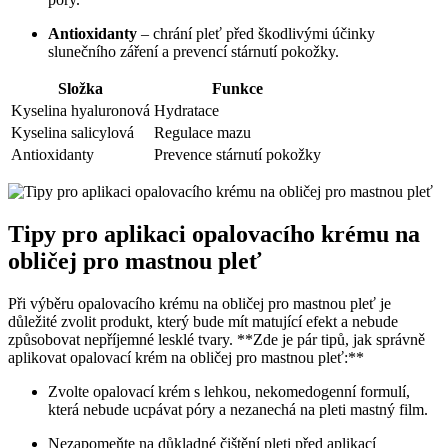
Antioxidanty
– chrání‌ pleť před škodlivými účinky
slunečního záření ‌a prevencí stárnutí ‍pokožky.
Složka
Funkce
Kyselina ‍hyaluronová
Hydratace
Kyselina‍ salicylová
Regulace mazu
Antioxidanty
Prevence stárnutí pokožky
Tipy pro ​aplikaci opalovacího krému na
⁣obličej⁤ pro mastnou pleť
Při výběru opalovacího ‍krému ​na obličej pro mastnou pleť ⁤je
⁢důležité zvolit produkt, ⁣který bude ‌mít matující efekt a nebude
způsobovat nepříjemné lesklé tvary. **Zde je ‌pár tipů, jak‌ správně
‌aplikovat opalovací krém na obličej pro mastnou pleť:**
Zvolte opalovací krém s lehkou, nekomedogenní formulí,‍
která nebude ucpávat póry a nezanechá na‌ pleti mastný⁣ film.
Nezapomeňte‍ na důkladné čištění ‌pleti ⁤před aplikací