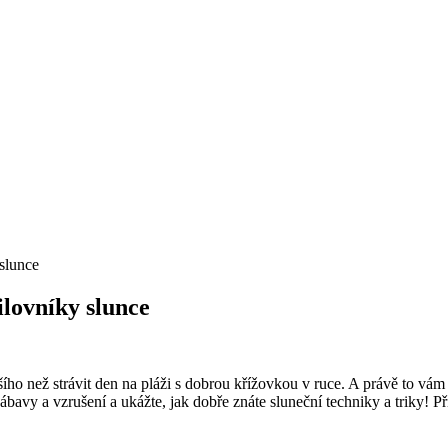
slunce
lovníky slunce
epšího než strávit den na pláži s dobrou křížovkou v ruce. A právě to
bavy a vzrušení a ukážte, jak dobře znáte sluneční techniky a triky! P