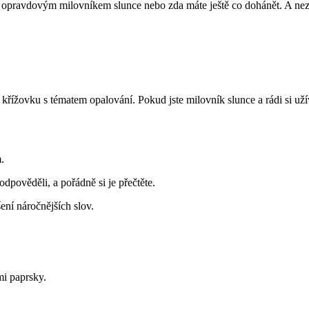
jste opravdovým milovníkem slunce nebo zda máte ještě co dohánět. A 
řížovku s tématem opalování. Pokud jste milovník slunce a rádi si užív
.
 odpověděli, a pořádně si je přečtěte.
ení náročnějších slov.
mi paprsky.