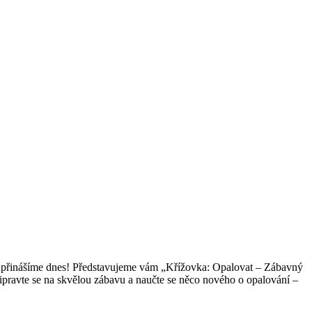
 vám přinášíme dnes! Představujeme vám „Křížovka: Opalovat – Zábavný
řipravte se na skvělou zábavu a naučte se něco nového o opalování –