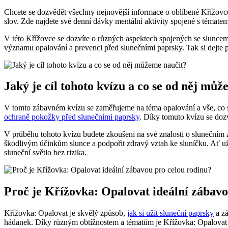
Chcete se dozvědět všechny nejnovější informace o oblíbené Křížovce
slov. Zde najdete své denní dávky mentální aktivity spojené s tématem
V této Křížovce se dozvíte o různých aspektech spojených se slunce
významu opalování a prevenci před slunečními paprsky. Tak si dejte 
Jaký je cíl tohoto kvízu a co se od něj mů
V tomto zábavném kvízu se zaměřujeme na téma opalování a vše, co s 
ochraně pokožky před slunečními paprsky
. Díky tomuto kvízu se doz
V průběhu tohoto kvízu budete zkoušeni na své znalosti o slunečním 
škodlivým účinkům slunce a podpořit zdravý vztah ke sluníčku. Ať už 
sluneční světlo bez rizika.
Proč je Křížovka: Opalovat ideální zábavo
Křížovka: Opalovat je skvělý způsob,
jak si užít sluneční paprsky
a zá
hádanek. Díky různým obtížnostem a tématům je Křížovka: Opalovat s