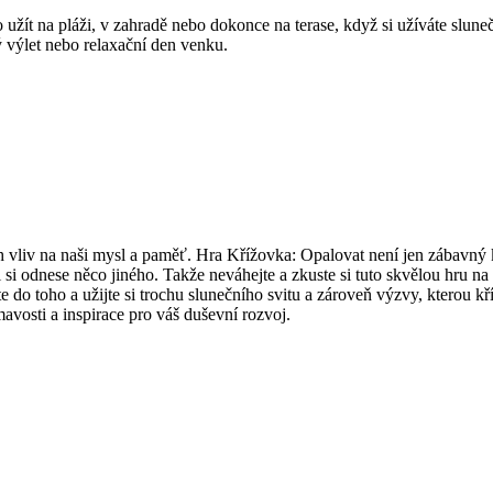
užít na pláži, v zahradě nebo dokonce na terase, když si užíváte sluneč
 výlet nebo relaxační den venku.
ch vliv na naši mysl a paměť. Hra Křížovka: Opalovat není jen zábavný k
 si odnese něco jiného. Takže neváhejte a zkuste si tuto skvělou hru na
do toho a užijte si trochu slunečního svitu a zároveň výzvy, kterou kří
mavosti a inspirace pro váš duševní rozvoj.