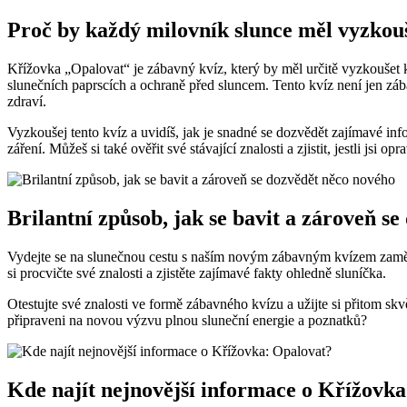
Proč by každý milovník slunce měl vyzkouš
Křížovka „Opalovat“ je zábavný kvíz, který by měl určitě vyzkoušet k
slunečních paprscích a ochraně před sluncem. Tento kvíz není jen zá
zdraví.
Vyzkoušej tento kvíz a uvidíš, jak je snadné se dozvědět zajímavé i
záření. Můžeš si také ověřit své stávající znalosti a zjistit, jestli jsi
Brilantní způsob, jak se bavit a zároveň s
Vydejte se na slunečnou cestu s naším novým zábavným kvízem zaměře
si procvičte své znalosti a zjistěte zajímavé fakty ohledně sluníčka.
Otestujte své znalosti ve formě zábavného kvízu a užijte si přitom skv
připraveni na novou výzvu plnou sluneční energie a poznatků?
Kde najít nejnovější informace o Křížovk