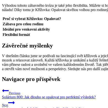
Výhodou tohoto zábavného kvízu je také jeho flexibilita. Můžete si ho 
náladu! Díky tomu je Křížovka: Opalovat skvělou volbou pro rodinný
Proč si vybrat Křížovku: Opalovat?
Zábava pro celou rodinu
Ideální pro venkovní aktivity
Flexibilní formát
Závěrečné myšlenky
V dnešním článku jsme se podívali na fascinující svět křížovek a jeji
mozek a relaxovat zároveň. Každá křížovka je unikátní a každý řešitel
vám přinese radost a uvolnění ve vašem každodenním životě. Tak jděte 
a otevřít vám nové možnosti a perspektivy. Sledujte nás pro další zají
Navigace pro příspěvek
Previous
Solárium 800: Jak dlouho se opalovat pro perfektní výsledek?
Next