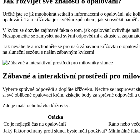
Jak rozvíjet své znalosti o opalování?
Určitě jste se již mnohokrát setkali s informacemi o opalování, ale ko
opalování. Tato křížovka je skvělým způsobem, jak si osvěžit paměť a
V kvízu se dozvíte zajímavé fakta o tom, jak opalování ovlivňuje naši
Nezapomeňte se zamyslet nad svými odpověďmi a zkuste si zapamatova
Tak neváhejte a rozhodněte se pro naši zábavnou křížovku o opalování.
na sluneční sezónu s naším zábavným kvízem!
Zábavné a interaktivní prostředí pro milo
Vyberte správné odpovědi a doplňte křížovku. Nechte se inspirovat sl
si své oblíbené opalovací krém, získejte body za správné odpovědi a u
Zde je malá ochutnávka křížovky:
Otázka
Co je nejlepší čas na opalování?
Ráno nebo večer,
Jaký faktor ochrany proti slunci byste měli používat?
Minimálně fakto