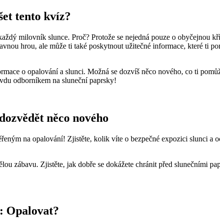
et tento kvíz?
aždý milovník slunce. Proč? Protože se nejedná pouze o obyčejnou křížov
bavnou hrou, ale může ti také poskytnout užitečné informace, které ti
nformace o opalování a slunci. Možná se dozvíš něco nového, co ti pom
 opravdu odborníkem na sluneční paprsky!
e dozvědět něco nového
ným na opalování! Zjistěte, kolik víte o bezpečné expozici slunci a
ělou zábavu. Zjistěte, jak dobře se dokážete chránit před slunečními pa
a: Opalovat?