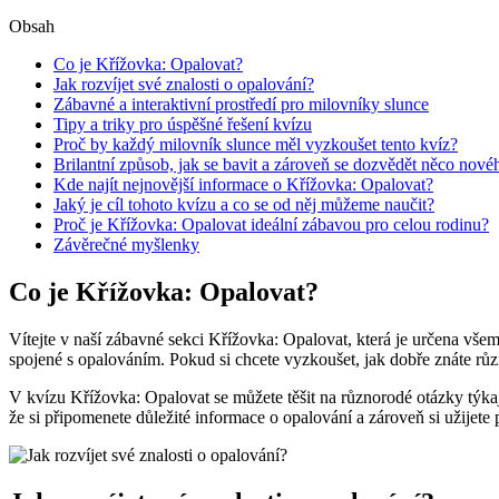
Obsah
Co je Křížovka: Opalovat?
Jak rozvíjet své znalosti o opalování?
Zábavné a interaktivní prostředí pro milovníky slunce
Tipy a triky pro úspěšné řešení kvízu
Proč by každý milovník slunce měl vyzkoušet tento kvíz?
Brilantní způsob, jak se bavit a zároveň se dozvědět něco nové
Kde najít nejnovější informace o Křížovka: Opalovat?
Jaký je cíl tohoto kvízu a co se od něj můžeme naučit?
Proč je Křížovka: Opalovat ideální zábavou pro celou rodinu?
Závěrečné myšlenky
Co je Křížovka: Opalovat?
Vítejte v naší zábavné sekci Křížovka: Opalovat, která je určena všem
spojené s opalováním. Pokud si chcete vyzkoušet, jak dobře znáte různ
V kvízu Křížovka: Opalovat se můžete těšit na různorodé otázky týka
že si připomenete důležité informace o opalování a zároveň si užije