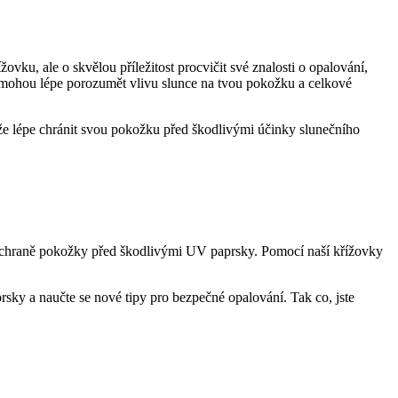
ku, ale o skvělou příležitost procvičit své znalosti o opalování,
 pomohou lépe porozumět vlivu slunce na tvou pokožku a celkové
ůže lépe chránit svou pokožku před škodlivými účinky slunečního
 ochraně pokožky před škodlivými UV paprsky. Pomocí naší křížovky
prsky a naučte se nové tipy pro bezpečné opalování. Tak co, jste