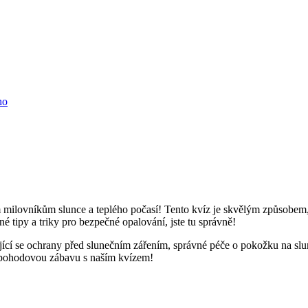
ho
 milovníkům slunce a teplého počasí! Tento kvíz je skvělým způsobem, ja
é tipy a triky pro bezpečné opalování, jste tu správně!
jící se ochrany před slunečním zářením, správné péče o pokožku na sl
te pohodovou zábavu s naším kvízem!