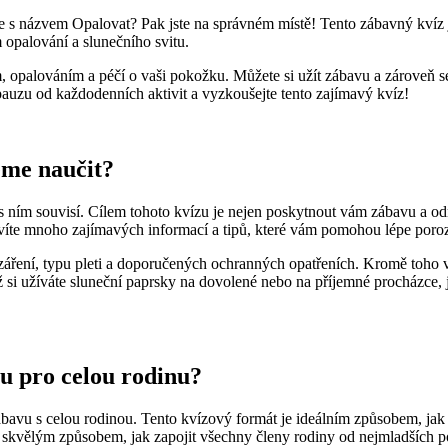
 s názvem Opalovat? Pak jste na správném místě! Tento zábavný kvíz je
 opalování a slunečního svitu.
m, opalováním a péčí o vaši pokožku. Můžete si užít zábavu a zároveň
pauzu od každodenních aktivit a vyzkoušejte tento zajímavý kvíz!
žeme naučit?
ním souvisí. Cílem tohoto kvízu je nejen poskytnout vám zábavu a odr
víte mnoho zajímavých informací a tipů, které vám pomohou lépe poroz
záření, typu pleti a doporučených ochranných opatřeních. Kromě toho v
si užíváte sluneční paprsky na dovolené nebo na příjemné procházce, je 
u pro celou rodinu?
bavu s celou rodinou. Tento kvízový formát je ideálním způsobem, jak tr
kvělým způsobem, jak zapojit všechny členy rodiny od nejmladších po 