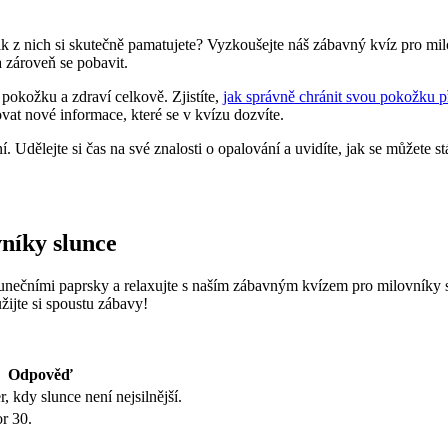
lik z nich si skutečně pamatujete? Vyzkoušejte náš zábavný kvíz pro milov
 zároveň se pobavit.
 pokožku a zdraví celkově. Zjistíte,
jak správně chránit svou pokožku p
t nové informace, které se v kvízu dozvíte.
 Udělejte si čas na své znalosti o opalování a uvidíte, jak se můžete 
vníky slunce
unečními paprsky a relaxujte s naším zábavným kvízem pro milovníky slun
žijte si spoustu zábavy!
Odpověď
 kdy slunce není nejsilnější.
r 30.