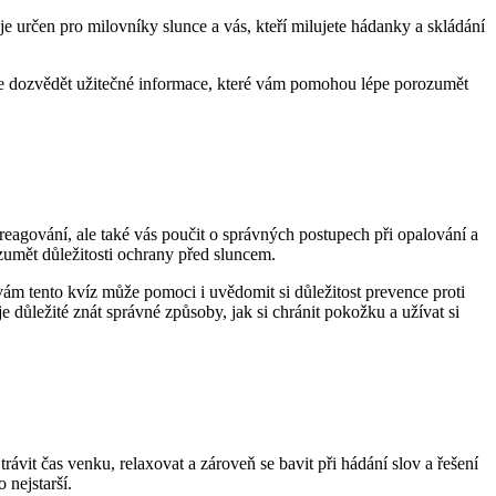
 určen pro milovníky slunce a vás, kteří milujete hádanky a skládání
 se dozvědět užitečné informace, které vám pomohou lépe porozumět
eagování, ale také vás poučit o správných postupech při opalování a
umět důležitosti ochrany před sluncem.
ám tento kvíz může pomoci i uvědomit si důležitost prevence proti
důležité znát správné způsoby, jak si chránit pokožku a užívat si
ávit čas venku, relaxovat a zároveň se bavit při hádání slov a řešení
nejstarší.