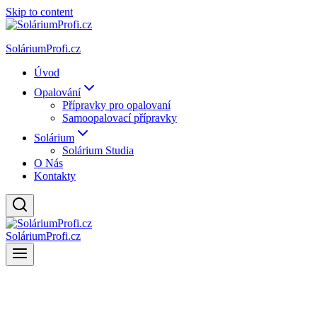
Skip to content
SoláriumProfi.cz
Úvod
Opalování
Přípravky pro opalovaní
Samoopalovací přípravky
Solárium
Solárium Studia
O Nás
Kontakty
SoláriumProfi.cz