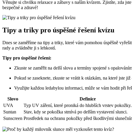
Věnujte si chvilku relaxace a zábavy s naším kvízem. Zjistíte, zda 
bezpečné a zdravé!
Tipy a triky pro úspěšné řešení kvízu
Dnes se zaměříme na tipy a triky, které vám pomohou úspěšně vyřešit k
rady a zvládněte ji s lehkostí.
Tipy pro úspěšné řešení:
Zkuste se zaměřit na delší slova a termíny spojené s opalováním
Pokud se zaseknete, zkuste se vrátit k otázkám, na které jste již
Využijte každou ledabylou informaci, může se vám hodit při řeš
Slovo
Definice
UVA
Typ UV záření, které proniká do hlubších vrstev pokožky.
Suntan
Stav, kdy se pokožka stmívá po delším vystavení slunci.
Sunscreen
Prostředek na ochranu pokožky před škodlivými sluneční