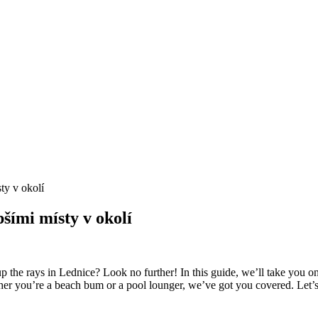
ty v okolí
šími místy v okolí
 ​the rays in Lednice? Look no further! In ⁣this guide, we’ll ⁢take you on
ther you’re a beach bum or a pool lounger, we’ve got you covered. Let’s