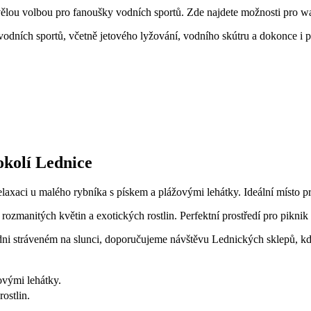
lou volbou pro fanoušky vodních ​sportů.⁤ Zde najdete ⁢možnosti⁣ pro ‌wak
u vodních sportů, včetně jetového lyžování, vodního skútru a dokonce i
okolí‌ Lednice
laxaci u malého rybníka s ​pískem a plážovými lehátky. Ideální ‍místo ⁤
 rozmanitých květin a exotických⁤ rostlin. Perfektní prostředí pro pikni
t po dni stráveném na slunci, doporučujeme návštěvu Lednických ⁤sklepů, 
ovými lehátky.
ostlin.