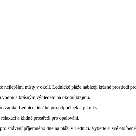
e nejlepšími místy v okolí. Lednické pláže nabízejí⁢ krásné prostředí pro
u vodou ⁤a⁣ krásným výhledem na okolní‌ krajinu.
⁣ zámku Lednice, ideální pro ⁣odpočinek⁤ a ⁤pikniky.
í relaxaci a klidné prostředí pro opalování.
ro strávení​ příjemného dne ​na pláži v‍ Lednici. Vyberte ⁣si ⁣své oblíbené