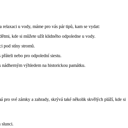
laxaci‍ u ⁤vody, ‌máme ​pro vás pár tipů,‌ kam se⁣ vydat:
ětmi, ​kde si můžete užít klidného‌ odpoledne u vody.
i ‌pod stíny stromů.
 přáteli nebo⁤ pro odpolední siestu.
dy s‍ nádherným výhledem na ⁢historickou památku.
má pro své zámky a zahrady,⁤ skrývá také několik‌ skvělých pláží, kde si
 slunci.