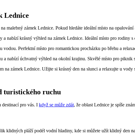
k Lednice
na ‌malebný zámek Lednice.⁣ Pokud hledáte ideální místo na opalování a re
 a nabízí⁣ krásný výhled na zámek Lednice. Ideální místo pro rodiny s d
 vodou. Perfektní⁤ místo ​pro⁤ romantickou procházku ‌po břehu a relaxac
u a nabízí úchvatný výhled‌ na okolní krajinu. Skvělé ‌místo ​pro piknik s
ledem na zámek Lednice. ⁢Užijte si krásný den na⁣ slunci a relaxujte u vo
d turistického ruchu
⁤ destinací pro vás. I
když se může zdát
, že oblast Lednice je spíše​ zná
ik klidných pláží podél vodní‍ hladiny, kde si můžete užít klidný den na