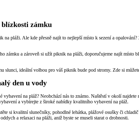
 blízkosti zámku
nik na pláži.​ Ale kde⁣ přesně najít to nejlepší místo k sezení a⁤ opalován
 zámku a zároveň si užít⁢ piknik na pláži, doporučujeme ⁢najít místo bl
u‌ slunci, ideální volbou ⁤pro váš piknik bude ⁣pod stromy. Zde si můžete 
nalý den u vody
né​ vybavení na pláž? Neobchází nás ⁢to známo. Naštěstí v okolí⁤ najdete 
o⁤ vybavení a vybírejte z široké⁤ nabídky kvalitního vybavení na ⁣pláž.
těte si ⁣kvalitní slunečníky, pohodlné‌ lehátka, plážové ​osušky či chlad
ych‍ a ⁣relaxaci na pláži, aniž byste se ‍museli starat o drobnosti.