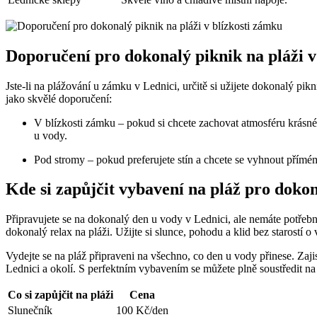
Doporučení pro dokonalý piknik na pláži v
Jste-li na plážování ⁢u zámku ‍v Lednici,⁣ určitě si užijete dokonalý pik
jako skvělé doporučení:
V blízkosti ‍zámku – pokud si chcete zachovat atmosféru krásného
u vody.
Pod stromy – ‌pokud preferujete ⁢stín⁢ a chcete se vyhnout přímém
Kde ⁢si zapůjčit vybavení na pláž pro doko
Připravujete se ​na⁣ dokonalý ⁤den u vody v‌ Lednici, ale nemáte potřeb
dokonalý relax na pláži. ‍Užijte si slunce, ​pohodu ⁣a klid bez starostí⁢ 
Vydejte se na ​pláž připraveni na všechno, co den u vody přinese.‍ Zajis
Lednici a okolí. S perfektním vybavením se můžete plně soustředit na odd
Co si zapůjčit na pláži
Cena
Slunečník
100 Kč/den