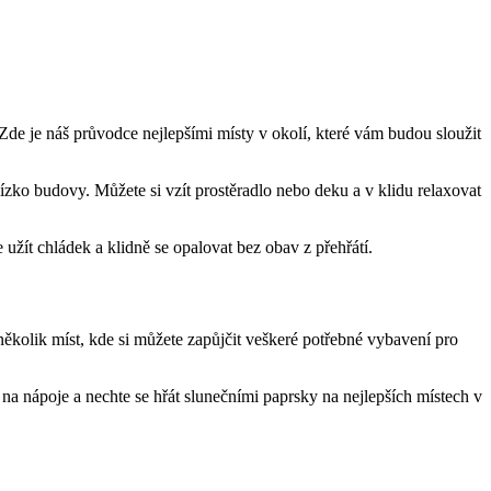
í? ⁢Zde je náš průvodce nejlepšími místy v okolí, které vám budou sloužit⁢
ízko budovy. Můžete si vzít prostěradlo⁣ nebo deku a v ‌klidu relaxovat
užít​ chládek a⁣ klidně se opalovat bez obav z přehřátí.
několik míst, kde‍ si můžete zapůjčit veškeré ‌potřebné vybavení⁤ pro
ič na nápoje a nechte se hřát slunečními paprsky na ⁢nejlepších místech v