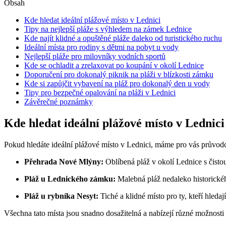
Obsah
Kde hledat ​ideální plážové místo​ v Lednici
Tipy na nejlepší pláže s výhledem na zámek Lednice
Kde⁢ najít klidné a opuštěné pláže daleko od turistického ruchu
Ideální místa pro rodiny s dětmi na pobyt u vody
Nejlepší pláže pro milovníky vodních sportů
Kde se ochladit a zrelaxovat po koupání ‌v okolí‌ Lednice
Doporučení pro dokonalý piknik na pláži v blízkosti zámku
Kde ⁢si zapůjčit vybavení na pláž pro dokonalý den u vody
Tipy pro bezpečné opalování na pláži v‍ Lednici
Závěrečné poznámky
Kde hledat ​ideální plážové místo​ v Lednici
Pokud hledáte ⁣ideální plážové místo v‌ Lednici, máme pro⁣ vás průvodc
Přehrada Nové​ Mlýny:
Oblíbená pláž v okolí‌ Lednice s⁣ čisto
Pláž​ u Lednického zámku:
⁢Malebná pláž nedaleko historického
Pláž u rybníka​ Nesyt:
Tiché a klidné místo pro ty, kteří hledaj
Všechna tato místa jsou snadno⁢ dosažitelná a nabízejí⁢ různé‍ možnosti p