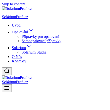
Skip to content
SoláriumProfi.cz
Úvod
Opalování
Přípravky pro opalovaní
Samoopalovací přípravky
Solárium
Solárium Studia
O Nás
Kontakty
SoláriumProfi.cz