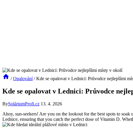
/
Opalování
/
Kde se opalovat v Lednici: Průvodce nejlepšími mís
Kde se opalovat v Lednici: Průvodce nejlep
By
SoláriumProfi.cz
13. 4. 2026
Ahoy, sun-seekers! Are you ⁢on the lookout for the best‍ spots to soak up
Lednice,‌ ensuring that ⁣you catch the perfect dose of Vitamin D. ⁤Whe