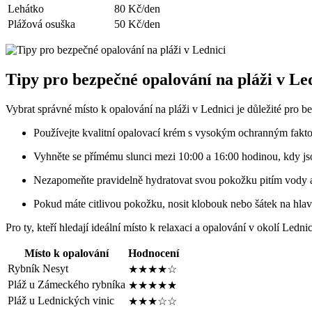
Lehátko
80 Kč/den
Plážová osuška
50 ⁢Kč/den
Tipy pro bezpečné opalování na pláži v‍ Le
Vybrat správné místo k⁢ opalování na ⁢pláži v Lednici je důležité pro be
Používejte kvalitní‍ opalovací ⁤krém s vysokým ochranným fakto
Vyhněte⁤ se přímému slunci mezi 10:00 a 16:00 ⁣hodinou, kdy jso
Nezapomeňte pravidelně hydratovat ⁤svou pokožku‌ pitím vody 
Pokud‍ máte citlivou pokožku, nosit ‌klobouk nebo šátek na hlavě
Pro ty, kteří⁤ hledají ideální místo k relaxaci ⁣a opalování v okolí Ledn
Místo k opalování
Hodnocení
Rybník Nesyt
★★★★☆
Pláž u ⁢Zámeckého rybníka
★★★★★
Pláž u Lednických vinic
★★★☆☆