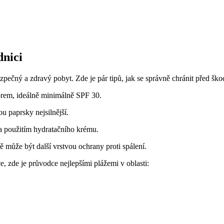
dnici
zpečný a zdravý pobyt. ⁤Zde je pár tipů, jak ‌se ‍správně chránit před ⁢šk
rem, ideálně minimálně ⁣SPF⁤ 30.
u paprsky nejsilnější.
a použitím hydratačního krému.
 může být další vrstvou ⁢ochrany proti spálení.
ice, zde​ je průvodce nejlepšími plážemi v oblasti: