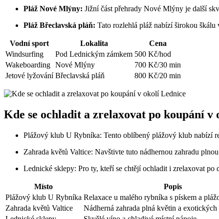
Pláž Nové Mlýny:
Jižní část přehrady Nové Mlýny je další skvě
Pláž Břeclavská pláň:
Tato rozlehlá pláž nabízí ⁢širokou​ škál
Vodní sport
Lokalita
Cena
Windsurfing
Pod Lednickým zámkem
500 Kč/hod
Wakeboarding
Nové Mlýny
700 Kč/30 min
Jetové lyžování
Břeclavská pláň
800 Kč/20 min
Kde se ochladit a zrelaxovat po koupání ‌v 
Plážový klub ⁢U Rybníka: Tento oblíbený plážový⁢ klub ⁤nabízí re
Zahrada květů Valtice: Navštivte‌ tuto nádhernou ‍zahradu plnou
Lednické sklepy: Pro‌ ty, kteří​ se chtějí ochladit​ i zrelaxova
Místo
Popis
Plážový klub U Rybníka
Relaxace ⁢u malého rybníka s pískem ⁢a pláž
Zahrada⁤ květů ⁤Valtice
Nádherná ‌zahrada plná‍ květin a exotických r
Lednické sklepy
Skvělé víno ‌a chladivé místní nápoje.