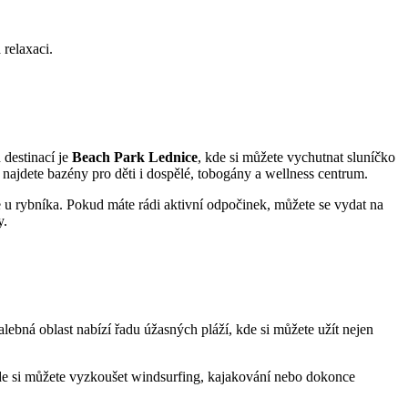
.
 relaxaci.
h destinací je
Beach Park Lednice
, kde si můžete ​vychutnat sluníčko
 najdete ⁢bazény pro děti i dospělé, tobogány a wellness centrum.
ace u ‌rybníka. Pokud máte ​rádi aktivní ⁣odpočinek,⁢ můžete se⁢ vydat na
y.
alebná oblast⁣ nabízí řadu úžasných pláží, kde si můžete užít nejen
de⁣ si můžete ⁤vyzkoušet windsurfing, kajakování nebo ⁢dokonce