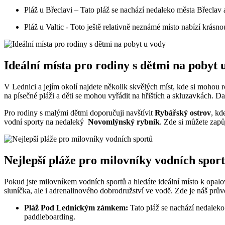
Pláž u Břeclavi – Tato‍ pláž se ⁣nachází nedaleko města Břeclav
Pláž u Valtic ‌- Toto ještě ​relativně neznámé‍ místo nabízí krásnou
Ideální místa pro rodiny s dětmi na pobyt 
V ⁢Lednici a jejím okolí najdete několik skvělých míst, kde si mohou ⁤rod
na písečné ⁤pláži a děti se mohou vyřádit‌ na hřištích a skluzavkách. Da
Pro ⁣rodiny s malými dětmi doporučuji navštívit‌
Rybářský ostrov
, ⁢k
‍vodní sporty na nedaleký ​
Novomlýnský rybník
.⁤ Zde si ‍můžete zap
Nejlepší pláže pro milovníky vodních spor
Pokud jste milovníkem​ vodních sportů a hledáte ideální místo k opalov
sluníčka, ale i adrenalinového dobrodružství ve vodě. Zde je náš průvo
Pláž Pod ‍Lednickým ⁤zámkem:
⁢Tato pláž se nachází nedaleko
paddleboarding.