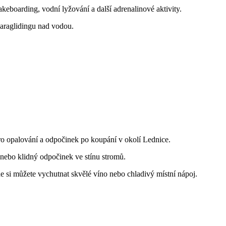
eboarding,‍ vodní lyžování a ‌další adrenalinové aktivity.
 paraglidingu nad vodou.
pro opalování​ a odpočinek po⁤ koupání v okolí Lednice.
k nebo klidný odpočinek ve stínu stromů.
kde si můžete⁣ vychutnat skvělé víno nebo chladivý místní nápoj.