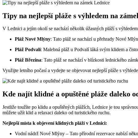
Tipy na nejlepší pláže s výhledem na záme
V Lednici​ a jejím okolí se nachází ‍několik úžasných pláží s výhledem 
Pláž Nové Mlýny
: Tato pláž se nachází u přehrady Nové‌ Mlýny
Pláž ⁢Podvalí
: Malebná pláž u Podvalí láká svým klidem ⁤a čistou
Pláž⁣ Březina
: Tato ⁤pláž se nachází v blízkosti lednického zámk
Využijte letního‌ počasí a‍ vydejte ⁢se objevovat nejlepší pláže s⁢ výh
Kde⁢ najít klidné a opuštěné pláže daleko o
Jestliže toužíte po ‌klidu a opuštěných plážích, Lednice je tou ‌správnou
můžete ⁣užít klid‍ a relaxaci daleko ⁣od turistického ruchu.
Nejlepší místa k objevení klidných pláží v Lednici:
Vodní nádrž Nové⁢ Mlýny – Tato přírodní rezervace nabízí​ někol