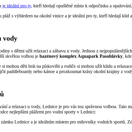
 a
je ideální pro ty
, kteří hledají ‍opuštěné⁤ místo k odpočinku a opalování
 pláž ⁤s výhledem na okolní‌ vinice a je⁢ ideální pro ty, kteří hledají klid a
u vody
iny s ‌dětmi ⁣užít relaxaci a⁣ zábavu u ​vody.⁤ Jednou⁢ z nejpopulárnějšíc
lší skvělou ⁤volbou je
bazénový ⁣komplex Aquapark Pasohlávky
, kde
de si ⁢mohou děti hrát na pískovišti a⁣ rodiče si mohou⁢ užít⁣ klidu a ⁣relax
ůjčit paddleboardy nebo kánoe a prozkoumat ⁤krásy ‍okolní‍ krajiny⁣ z vod
tů
ání a relaxaci ⁣u vody, Lednice je pro vás tou správnou ⁣volbou. Tato⁣ m
dce nejlepšími ⁣plážemi pro⁤ vodní sporty⁣ v Lednici:
 zámku Lednice⁢ a ‌je ideálním ‍místem​ pro milovníky vodních sportů. Z