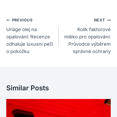
Navigace
PREVIOUS
NEXT
Pro
Uriage olej na
Kolik faktorové
opalování: Recenze
mléko pro opalování:
Příspěvek
odhaluje luxusní péči
Průvodce výběrem
o pokožku
správné ochrany
Similar Posts