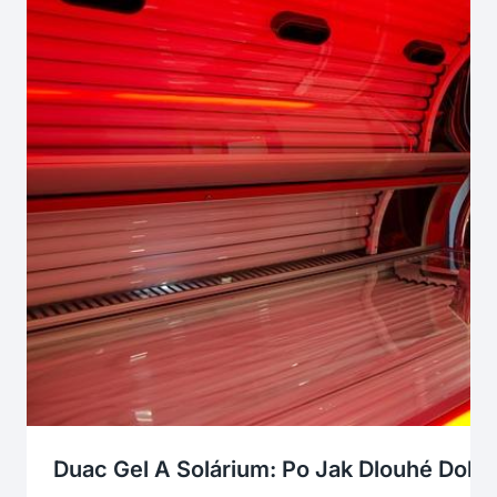
Duac Gel A Solárium: Po Jak Dlouhé Dob