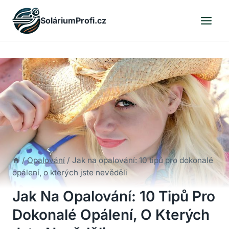
Skip
SoláriumProfi.cz
to
content
/
Opalování
/
Jak na opalování: 10 tipů pro dokonalé
opálení, o kterých jste nevěděli
Jak Na Opalování: 10 Tipů Pro
Dokonalé Opálení, O Kterých