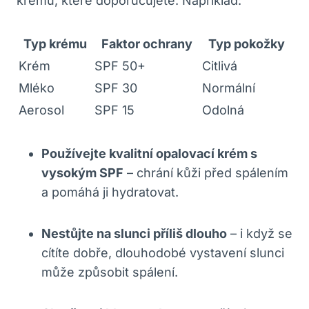
krémů, které doporučujete. Například:
Typ krému
Faktor ochrany
Typ pokožky
Krém
SPF 50+
Citlivá
Mléko
SPF 30
Normální
Aerosol
SPF 15
Odolná
Používejte kvalitní opalovací krém s
vysokým SPF
– chrání kůži před spálením
a pomáhá ji hydratovat.
Nestůjte na slunci příliš dlouho
– i když se
cítíte dobře, dlouhodobé vystavení slunci
může způsobit spálení.