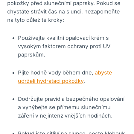
pokožky před slunečními paprsky. Pokud se
chystáte strávit čas na slunci, nezapomeňte
na tyto důležité kroky:
Používejte kvalitní opalovací krém s
vysokým faktorem ochrany proti UV
paprskům.
Pijte hodně vody během dne,
abyste
udrželi hydrataci pokožky
.
Dodržujte pravidla bezpečného opalování
a vyhýbejte se přímému slunečnímu
záření v nejintenzivnějších hodinách.
Pokud jste citliví na slunce, noste klobouk