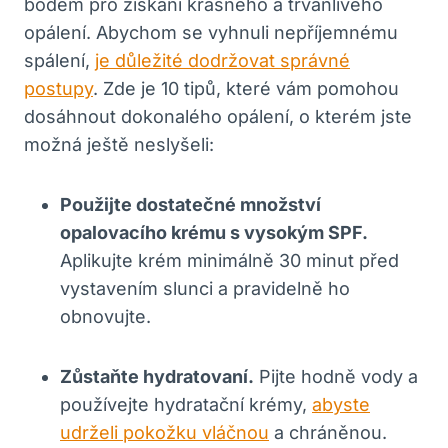
bodem pro získání krásného a trvanlivého
opálení. Abychom se vyhnuli nepříjemnému
spálení,
je důležité dodržovat správné
postupy
. Zde je 10 tipů, které vám pomohou
dosáhnout dokonalého opálení, o kterém jste
možná ještě neslyšeli:
Použijte dostatečné množství
opalovacího krému s vysokým SPF.
Aplikujte krém minimálně 30 minut před
vystavením slunci a pravidelně ho
obnovujte.
Zůstaňte hydratovaní.
Pijte hodně vody a
používejte hydratační krémy,
abyste
udrželi pokožku vláčnou
a chráněnou.