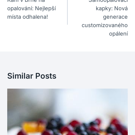
Pro
opalování: Nejlepší
kapky: Nová
Příspěvek
místa odhalena!
generace
customizovaného
opálení
Similar Posts