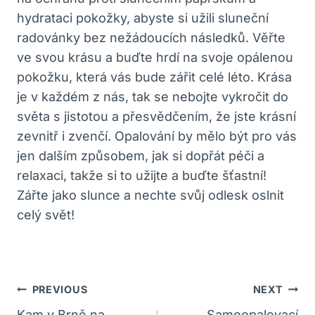
hydrataci pokožky, abyste si užili sluneční
radovánky bez nežádoucích následků. Věřte
ve svou krásu a buďte hrdí na svoje opálenou
pokožku, která vás bude zářit celé léto. Krása
je v každém z nás, tak se nebojte vykročit do
světa s jistotou a přesvědčením, že jste krásní
zevnitř i zvenčí. Opalování by mělo být pro vás
jen dalším způsobem, jak si dopřát péči a
relaxaci, takže si to užijte a buďte šťastní!
Zářte jako slunce a nechte svůj odlesk oslnit
celý svět!
Navigace
PREVIOUS
NEXT
Kam v Brně na
Samoopalovací