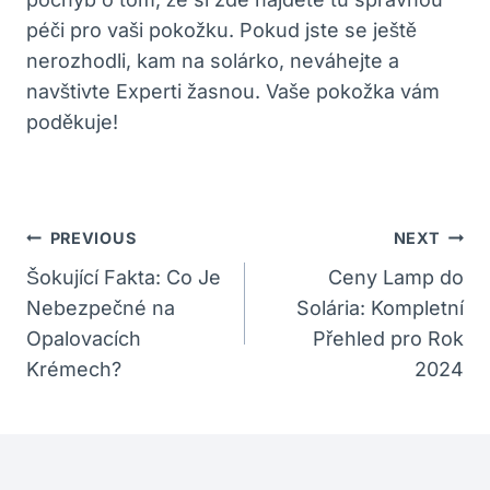
péči pro vaši pokožku. Pokud jste se ještě
nerozhodli, kam na solárko, neváhejte a
navštivte Experti žasnou. Vaše pokožka vám
poděkuje!
Navigace
PREVIOUS
NEXT
Pro
Šokující Fakta: Co Je
Ceny Lamp do
Nebezpečné na
Solária: Kompletní
Příspěvek
Opalovacích
Přehled pro Rok
Krémech?
2024