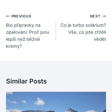
Navigace
PREVIOUS
NEXT
Pro
Bio přípravky na
Co je turbo solárium?
opalování: Proč jsou
Vše, co jste chtěli
Příspěvek
lepší než běžné
vědět
krémy?
Similar Posts