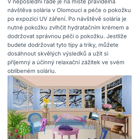
V neposlední řadě je na místě pravidelná
návštěva solária v Olomouci a péče o pokožku
po expozici UV záření. Po návštěvě solária je
nutné pokožku zvlhčit hydratačním krémem a
dodržovat správnou péči o pokožku. Jestliže
budete dodržovat tyto tipy a triky, můžete
dosáhnout skvělých výsledků a užít si
příjemný a účinný relaxační zážitek ve svém
oblíbeném soláriu.