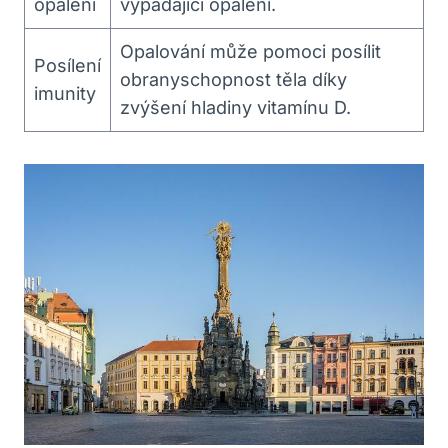
opálení
vypadající opálení.
Opalování může pomoci posílit
Posílení
obranyschopnost těla díky
imunity
zvýšení hladiny vitamínu D.