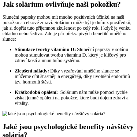
Jak ‌solárium ovlivňuje naši pokožku?
Sluneční paprsky mohou mít mnoho ⁣pozitivních účinků na naši
pokožku a‌ celkové⁢ zdraví. Solárium může být jedním z prostředků,
jak si dopřát⁣ tuto příjemnou zkušenost ‌po celý rok, i když je ⁢venku
chladno nebo šedivo. Zde⁢ je pár⁢ překvapivých benefitů umělého
slunce:
Stimulace tvorby ‍vitaminu D:
Sluneční‍ paprsky v ‌soláriu
‌mohou stimulovat tvorbu vitaminu ⁢D,‍ který je‌ klíčový‍ pro‍
zdraví kostí⁢ a imunitního systému.
Zlepšení nálady:
Díky vyzařování umělého slunce se
můžeme cítit šťastněji a ​energičtěji, díky uvolnění endorfinů –
tzv. hormonů štěstí.
Krátkodobá​ opálení:
⁤ Solárium ​nám může⁢ pomoci‍ rychle⁣
získat jemné opálení na pokožce, které budí ⁢dojem zdraví a​
vitality.
Jaké jsou psychologické benefity návštěvy
solária?