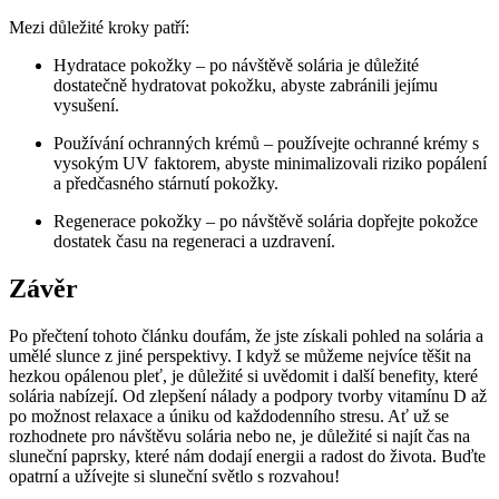
Mezi důležité kroky patří:
Hydratace pokožky – po návštěvě solária je důležité
dostatečně hydratovat pokožku,⁢ abyste zabránili jejímu
vysušení.
Používání ochranných krémů – používejte ochranné krémy s
vysokým UV faktorem,​ abyste‍ minimalizovali riziko​ popálení
a předčasného stárnutí pokožky.
Regenerace pokožky – po návštěvě solária‌ dopřejte pokožce
dostatek ⁣času na ‍regeneraci a uzdravení.
Závěr
Po přečtení tohoto článku doufám, ‍že ‌jste získali pohled na⁣ solária a
⁤umělé slunce z jiné perspektivy. I když se můžeme nejvíce těšit na
hezkou opálenou‍ pleť, je​ důležité ‍si uvědomit i⁢ další benefity, které⁤
solária nabízejí. ⁤Od zlepšení nálady a podpory tvorby‌ vitamínu D⁢ až
⁤po ⁣možnost ​relaxace a úniku⁤ od ​každodenního stresu. Ať už se
rozhodnete pro návštěvu solária​ nebo ne,⁤ je ​důležité ‌si najít čas na‍
sluneční paprsky, které⁢ nám dodají energii a radost do života. Buďte
opatrní a užívejte si sluneční světlo⁢ s rozvahou!