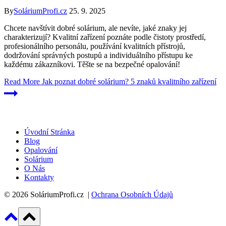
By
SoláriumProfi.cz
25. 9. 2025
Chcete navštívit dobré solárium, ale nevíte, jaké znaky jej
charakterizují? Kvalitní zařízení poznáte podle čistoty prostředí,
profesionálního personálu, používání kvalitních přístrojů,
dodržování správných postupů a individuálního přístupu ke
každému zákazníkovi. Těšte se na bezpečné opalování!
Read More
Jak poznat dobré solárium? 5 znaků kvalitního zařízení
Úvodní Stránka
Blog
Opalování
Solárium
O Nás
Kontakty
© 2026 SoláriumProfi.cz |
Ochrana Osobních Údajů