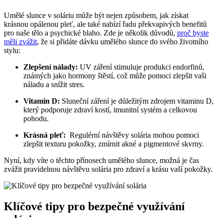
Umělé slunce v soláriu může být nejen způsobem, jak získat
krásnou⁤ opálenou pleť, ale ⁢také nabízí⁤ řadu překvapivých benefitů
pro⁣ naše tělo a psychické ⁤blaho. ⁣Zde je několik důvodů, ‍
proč byste
měli zvážit
, že si přidáte dávku umělého ‍slunce​ do svého životního
stylu:
Zlepšení nálady:
UV záření stimuluje produkci⁤ endorfinů,‌
známých‍ jako hormony štěstí, což může pomoci ‍zlepšit vaši
‌náladu a snížit stres.
Vitamin D:
Sluneční⁤ záření je důležitým zdrojem vitaminu D,
‍který podporuje zdraví kostí, imunitní⁣ systém a celkovou
pohodu.
Krásná pleť:
​ Regulérní ‌návštěvy solária mohou pomoci
zlepšit texturu pokožky, zmírnit akné a pigmentové skvrny.
Nyní, kdy víte o těchto⁢ přínosech umělého ⁢slunce, možná je čas
zvážit pravidelnou ⁤návštěvu solária pro zdraví ‌a‌ krásu vaší pokožky.
Klíčové tipy pro⁢ bezpečné využívání