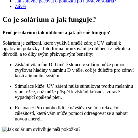
Jak správně pečovat​ o pokožku po návštěvě solária?
Závěr
Co je solárium ⁢a jak funguje?
Proč je solárium tak oblíbené a jak přesně funguje?
Solárium⁢ je zařízení, které ⁣využívá umělé zdroje UV záření ⁤k
‌opalování pokožky. Tato forma bronzování je oblíbená z několika
důvodů,⁢ a to díky svým překvapivým benefity:
Získání vitamínu D: Umělé slunce v ‍soláriu může pomoci
zvyšovat hladiny vitamínu D⁣ v těle, což ​je důležité pro zdraví
kostí a imunitní systém.
Stimulace kůže: ‌UV záření může stimulovat tvorbu melaninu
v pokožce, což může‍ přispět k získání krásné a⁢ zdravě
vypadající opálené‍ pleti.
Relaxace: Pro mnoho lidí je návštěva‌ solária relaxační
záležitostí, která ⁤vám může pomoci odreagovat​ se a nabrat
novou energii.