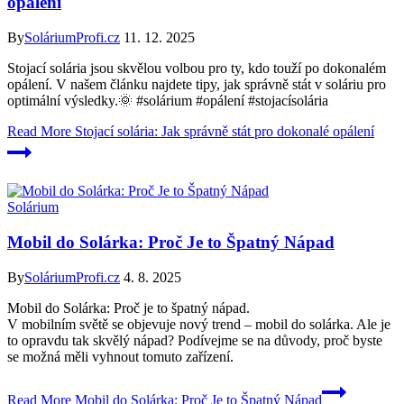
opálení
By
SoláriumProfi.cz
11. 12. 2025
Stojací solária jsou skvělou volbou pro ty, kdo touží po dokonalém
opálení. V našem článku najdete tipy, jak správně stát v soláriu pro
optimální výsledky.🌞 #solárium #opálení #stojacísolária
Read More
Stojací solária: Jak správně stát pro dokonalé opálení
Solárium
Mobil do Solárka: Proč Je to Špatný Nápad
By
SoláriumProfi.cz
4. 8. 2025
Mobil do Solárka: Proč je to špatný nápad.
V mobilním světě se objevuje nový trend – mobil do solárka. Ale je
to opravdu tak skvělý nápad? Podívejme se na důvody, proč byste
se možná měli vyhnout tomuto zařízení.
Read More
Mobil do Solárka: Proč Je to Špatný Nápad