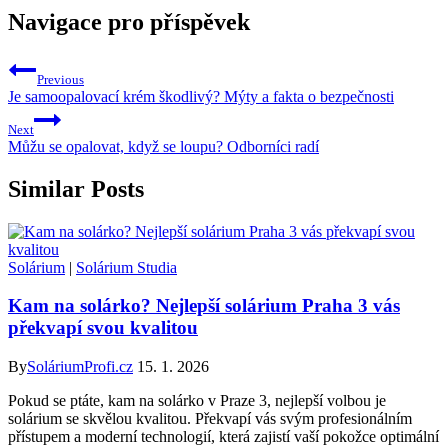
Navigace pro příspěvek
Previous
Je samoopalovací krém škodlivý? Mýty a fakta o bezpečnosti
Next
Můžu se opalovat, když se loupu? Odborníci radí
Similar Posts
Solárium
|
Solárium Studia
Kam na solárko? Nejlepší solárium Praha 3 vás
překvapí svou kvalitou
By
SoláriumProfi.cz
15. 1. 2026
Pokud se ptáte, kam na solárko v Praze 3, nejlepší volbou je
solárium se skvělou kvalitou. Překvapí vás svým profesionálním
přístupem a moderní technologií, která zajistí vaší pokožce optimální