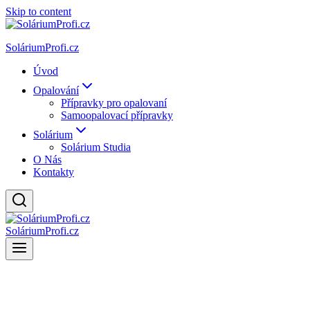
Skip to content
SoláriumProfi.cz
Úvod
Opalování
Přípravky pro opalovaní
Samoopalovací přípravky
Solárium
Solárium Studia
O Nás
Kontakty
SoláriumProfi.cz