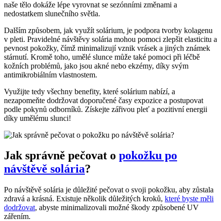
naše​ tělo dokáže lépe vyrovnat ‍se⁣ sezónními změnami​ a
nedostatkem slunečního světla.
Dalším způsobem, jak využít solárium, je podpora tvorby kolagenu
v pleti. Pravidelné návštěvy solária⁣ mohou pomoci zlepšit elasticitu ⁢a
pevnost pokožky, čímž minimalizují⁣ vznik ⁢vrásek a jiných známek⁢
stárnutí. Kromě toho, umělé slunce může ​také ⁤pomoci při léčbě
kožních problémů, jako jsou akné⁢ nebo ekzémy, ⁤díky svým
antimikrobiálním vlastnostem.
Využijte tedy všechny benefity,⁣ které solárium nabízí, a
nezapomeňte dodržovat doporučené časy‍ expozice a postupovat
podle pokynů odborníků. Získejte zářivou pleť a pozitivní ‍energii
díky umělému slunci!
Jak správně pečovat​ o
pokožku po
návštěvě solária
?
Po návštěvě solária je důležité pečovat o svoji pokožku, aby zůstala‍
zdravá a krásná. Existuje několik důležitých kroků,
které byste měli
dodržovat
, ‌abyste minimalizovali možné škody způsobené UV
zářením.