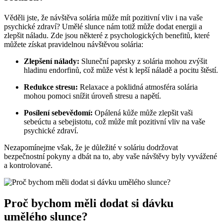
Věděli jste, že návštěva solária může mít pozitivní⁢ vliv i na vaše
psychické ‌zdraví? Umělé ⁤slunce nám totiž může dodat energii a
zlepšit náladu. Zde jsou některé z⁤ psychologických ⁣benefitů, které‌
můžete získat pravidelnou⁢ návštěvou solária:
Zlepšení ‍nálady:
Sluneční paprsky z solária mohou zvýšit
hladinu endorfinů, ‍což může ⁢vést k lepší⁢ náladě a pocitu štěstí.
Redukce stresu:
Relaxace‍ a poklidná atmosféra ⁢solária
mohou pomoci snížit úroveň stresu a napětí.
Posílení sebevědomí:
Opálená kůže může zlepšit vaši
sebeúctu a sebejistotu, což může mít pozitivní vliv‍ na vaše
psychické zdraví.
Nezapomínejme ​však, že‍ je důležité v soláriu dodržovat⁢
bezpečnostní pokyny a dbát na ‍to, aby vaše návštěvy byly vyvážené
a kontrolované.
Proč bychom⁤ měli ‍dodat ​si dávku
‍umělého slunce?