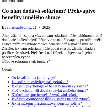
umělého slunce
Co nám dodává solárium? Překvapivé
benefity umělého slunce
By
SoláriumProfi.cz
21. 7. 2025
Ahoj všichni! Zajímá vás, co‍ vám solárium může nabídnout kromě
dokonalé opálené pleti? Připravte se na překvapení, protože umělé
slunce může mít mnohem​ více benefitů než ⁣si možná myslíte.
Zjistěte,⁤ jak vám solárium může dodat ⁤energii, zlepšit ‌náladu a
posílit vaše ⁢zdraví. Přečtěte si náš článek a objevte svět‍ jeho ​
nečekaných ⁣výhod!
Obsah
Co je solárium ⁢a jak funguje?
Jak ‌solárium ovlivňuje naši pokožku?
Jaké jsou psychologické benefity návštěvy solária?
Proč bychom⁤ měli ‍dodat ​si dávku ‍umělého slunce?
Klíčové tipy pro⁢ bezpečné využívání solária
Jaké jsou dlouhodobé účinky⁤ solária na naše zdraví?
Jak‌ si můžeme maximalizovat benefity solária?