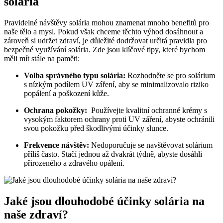
solária
Pravidelné návštěvy solária mohou znamenat mnoho‌ benefitů⁢ pro‌
naše tělo a mysl. Pokud však chceme těchto výhod dosáhnout a
zároveň‍ si udržet zdraví, je důležité‌ dodržovat určitá pravidla pro
bezpečné využívání solária. Zde jsou klíčové tipy, které bychom
měli mít stále na paměti:
Volba správného typu solária:
Rozhodněte⁢ se⁤ pro solárium
s⁢ nízkým ⁤podílem ⁤UV ⁢záření, aby se minimalizovalo riziko
popálení a⁣ poškození kůže.
Ochrana pokožky:
​ Používejte kvalitní ochranné krémy s
vysokým faktorem ochrany proti UV záření,‍ abyste ochránili
svou pokožku před škodlivými účinky⁤ slunce.
Frekvence návštěv:
Nedoporučuje se navštěvovat solárium​
příliš často. Stačí jednou až dvakrát týdně, abyste dosáhli
přirozeného a zdravého opálení.
Jaké jsou dlouhodobé účinky⁤ solária na
naše zdraví?