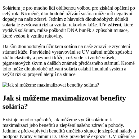
Solárium je​ pro mnoho lidí oblíbenou volbou pro získání opálení po
celý rok. Nicméně, dlouhodobé⁤ užívání ⁢solária může mít negativní
dopady na ⁣naše zdraví. Jedním z hlavních dlouhodobých účinků
solária je zvyšování rizika⁣ vzniku rakoviny kůže.
UV záření
, které
vydává solárium, může poškodit​ DNA⁤ buněk a ⁣způsobit mutace, ​
které vedou ‌k vzniku rakoviny.
Dalším⁤ dlouhodobým účinkem ⁣solária na ‍naše zdraví ‍je zrychlení
stárnutí kůže. Pravidelné vystavování se UV záření​ může způsobit
ztrátu elasticity a pevnosti ⁢kůže, což vede k ⁤tvorbě⁣ vrásek,
pigmentových skvrn a dalších známek předčasného stárnutí. Kromě
toho může dlouhodobé užívání solária oslabit imunitní systém a
zvýšit ‌riziko projevů alergií na slunce.
Jak‌ si můžeme maximalizovat benefity
solária?
Existuje ​mnoho ⁣způsobů,⁢ jak můžeme využít solárium k
maximalizaci jeho benefitů a zlepšení našeho zdraví a pohody.
Jedním z překvapivých‌ benefitů umělého ​slunce je zlepšení nálady ⁤a
podpora tvorby vitaminu D. Díky ⁤pravidelné expozici⁣ UV záření se