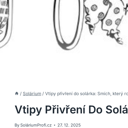
/
Solárium
/
Vtipy přivření do solárka: Smích, který r
Vtipy Přivření Do Sol
By
SoláriumProfi.cz
27. 12. 2025