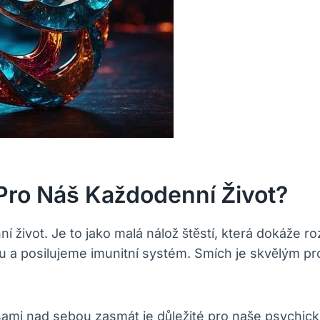
ro Náš Každodenní Život?
ivot. Je to jako malá nálož štěstí, která dokáže ro
 a posilujeme imunitní systém. Smích je skvělým p
mi nad sebou zasmát je důležité pro naše psychick