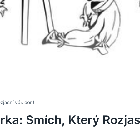
ozjasní váš den!
árka: Smích, Který Rozja