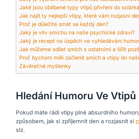
Jaké jsou oblíbené typy vtipů přivření do solárk
Jak najít ty nejlepší vtipy, které vám rozjasní de
Proč je důležité smát se každý den?
Jaký je vliv smíchu na naše psychické zdraví?
Jaký je recept na úspěch ve vyhledávání humo
Jak můžeme sdílet smích s ostatními a šířit pozit
Proč bychom měli začlenit smích a vtipy do na
Závěrečné myšlenky
Hledání Humoru Ve Vtipů 
Pokud máte rádi vtipy plné absurdního humoru 
způsobem, jak si zpříjemnit den a rozjasnit si
n
slz.