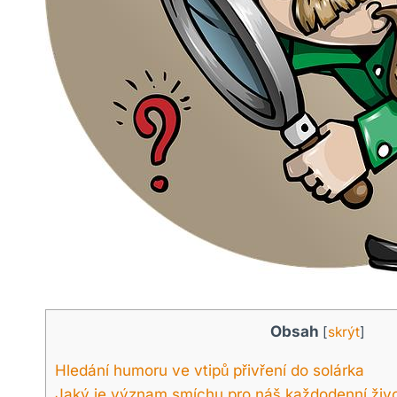
Obsah
[
skrýt
]
Hledání humoru ve vtipů přivření do solárka
Jaký je význam smíchu pro náš každodenní živ