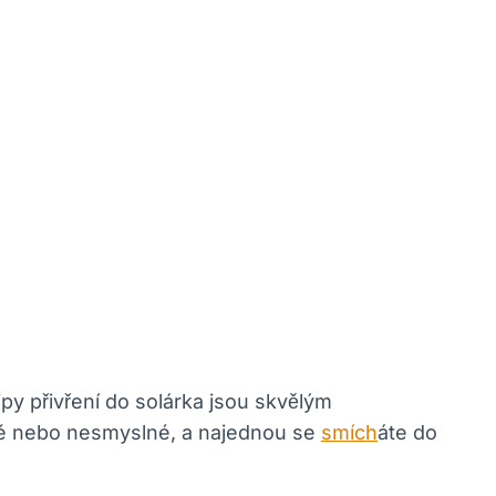
py přivření do solárka jsou skvělým
ožné nebo nesmyslné, a najednou se
smích
áte do