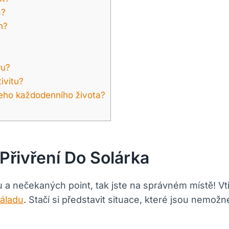
a?
n?
ru?
ivitu?
šeho každodenního života?
Přivření Do Solárka
a nečekaných point, tak jste na správném místě! Vti
áladu
. Stačí si představit situace, které jsou nem