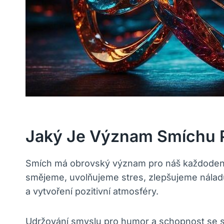
Jaký Je Význam Smíchu P
Smích má obrovský význam pro náš každodenní ž
smějeme, uvolňujeme stres, zlepšujeme náladu
a vytvoření pozitivní atmosféry.
Udržování smyslu pro humor a schopnost se sa