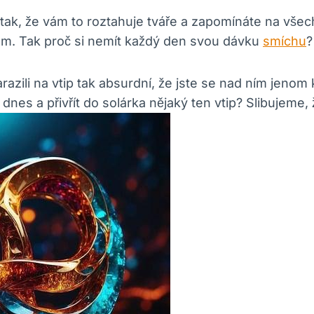
tak, že vám to roztahuje tváře a zapomínáte na všechn
nem. Tak proč si nemít každý den svou dávku
smíchu
?
narazili na vtip tak absurdní, že jste se nad ním jenom 
i dnes a přivřít do solárka nějaký ten vtip? Slibujeme