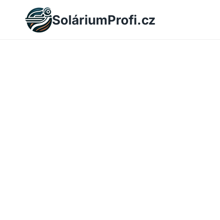
Skip
SoláriumProfi.cz
to
content