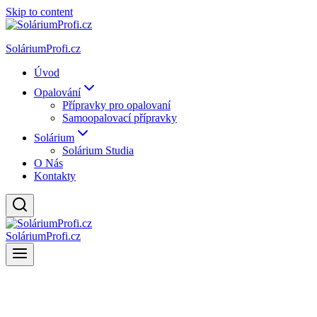
Skip to content
SoláriumProfi.cz
Úvod
Opalování
Přípravky pro opalovaní
Samoopalovací přípravky
Solárium
Solárium Studia
O Nás
Kontakty
SoláriumProfi.cz