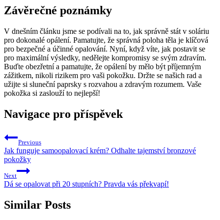
Závěrečné poznámky
V dnešním článku jsme se podívali na to, jak správně stát v soláriu
pro dokonalé opálení. Pamatujte, že správná poloha těla je klíčová
pro bezpečné a účinné opalování. Nyní, když víte, jak postavit se
pro maximální výsledky, nedělejte kompromisy se svým zdravím.
Buďte obezřetní a pamatujte, že opálení by mělo být příjemným
zážitkem, nikoli rizikem pro vaši pokožku. Držte se našich rad a
užijte si sluneční paprsky s rozvahou a zdravým rozumem. Vaše
pokožka si zaslouží to nejlepší!
Navigace pro příspěvek
Previous
Jak funguje samoopalovací krém? Odhalte tajemství bronzové
pokožky
Next
Dá se opalovat při 20 stupních? Pravda vás překvapí!
Similar Posts