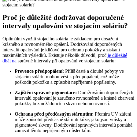
Proč je důležité dodržovat doporučené
intervaly opalování ve stojacím soláriu?
Optimální využití stojacího solária je základem pro dosažení
krásného a rovnoměrného opálení. Dodržování doporučených
intervalů opalování je klíčové pro ochranu pokožky a získání
maximálních výsledků. Existuje několik důvodů, proč
je důležité
dbát na
správné intervaly při opalování ve stojacím soláriu:
Prevence předpopálení:
Příliš časté a dlouhé pobyty ve
stojacím soláriu mohou vést k předpopálení, což může
poškodit pokožku a způsobit nepříjemné popáleniny.
Zajištění správné pigmentace:
Dodržováním doporučených
intervalů opalování je zaručeno rovnoměrné a krásné zbarvení
pokožky bez nežádoucích skvrn nebo nerovností.
Ochrana před předčasným stárnutím:
Přemíra UV záření
může způsobit předčasné stárnutí kůže, jako jsou vrásky a
pigmentové skvrny. Dodržování správných intervalů pomáhá
zamezit těmto nepříjemným důsledkům.