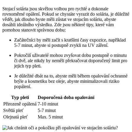
Stojací solária jsou skvělou volbou pro rychlé a dokonale
rovnoměrné opálení. Pokud se chystáte vyrazit do solária, je důležité
vědět, jak dlouho byste měli zůstat ve stojacím soláriu, abyste
dosáhli ideálního výsledku. Zde jsou některé tipy, které vám
pomohou stanovit správnou dobu:
Začátečníci by měli začít s kratšími časy expozice, například
5-7 minut, abyste si postupně zvykli na UV záření.
Pokročilí uživatelé mohou zvyšovat dobu postupně o minutu
či dvě, ale nikdy by neměli překračovat doporučený limit pro
jejich typ pleti.
Je důležité dbát na to, abyste měli během opalování ochranné
brýle a kosmetiku bez oleje, abyste minimalizovali riziko
popálení.
Typ pleti
Doporučená doba opalování
Přirozeně opálená
7-10 minut
Světlá pleť
5-7 minut
Olejnatá pleť
Max. 5 minut