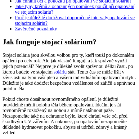
Jak chránit oči a pokožku při opalování ve stojacím soláriu?
Jaké typy krémů a ochranných pomůcek použít při opalování
ve stojacím soláriu?
Proč je důležité dodržovat doporučené intervaly opalování ve
stojacím soláriu?
Závěrečné poznámky
Jak funguje stojací solárium?
Stojací solária jsou skvělou volbou pro ty, kteří touží po dokonalém
opálení po celý rok. Ale jak vlastně fungují a jak správně využít
jejich potenciál? Nejprve je důležité zvolit správnou délku času, po
kterou budete ve stojacím
soláriu
stát. Tento čas se může lišit v
závislosti na typu vaší pleti a vašem individuálním opalovacím stylu.
Důležité je také dodržet bezpečnou vzdálenost od zářičů a správnou
polohu těla.
Pokud chcete dosáhnout rovnoměrného opálení, je důležité
pravidelně měnit polohu těla během opalování. Ideální je stát
rovnoměrně rozložený na nohou a mírně natáhnout paže.
Nezapomeňte také na ochranné brýle, které chrání vaše oči před
škodlivým UV zářením. A nakonec, po opalování nezapomeňte
důkladně hydratovat pokožku, abyste si udrželi zdravý a krásný
vzhled.