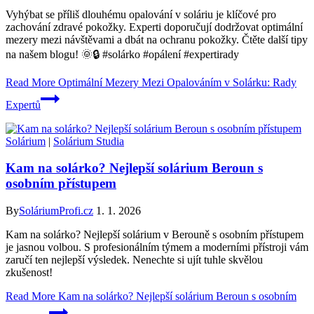
Vyhýbat se příliš dlouhému opalování v soláriu je klíčové pro
zachování zdravé pokožky. Experti doporučují dodržovat optimální
mezery mezi návštěvami a dbát na ochranu pokožky. Čtěte další tipy
na našem blogu! 🌞🔒 #solárko #opálení #expertirady
Read More
Optimální Mezery Mezi Opalováním v Solárku: Rady
Expertů
Solárium
|
Solárium Studia
Kam na solárko? Nejlepší solárium Beroun s
osobním přístupem
By
SoláriumProfi.cz
1. 1. 2026
Kam na solárko? Nejlepší solárium v Berouně s osobním přístupem
je jasnou volbou. S profesionálním týmem a moderními přístroji vám
zaručí ten nejlepší výsledek. Nenechte si ujít tuhle skvělou
zkušenost!
Read More
Kam na solárko? Nejlepší solárium Beroun s osobním