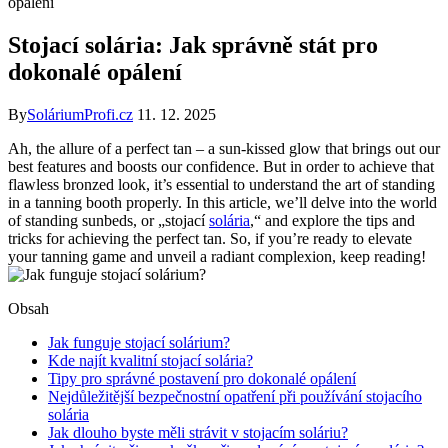
opálení
Stojací solária: Jak správně stát pro
dokonalé opálení
By
SoláriumProfi.cz
11. 12. 2025
Ah, the allure of a perfect tan – a sun-kissed glow that brings out our
best features and boosts our confidence. But in order to achieve that
flawless bronzed look, it’s essential to understand the art of standing
in a tanning booth properly. In this article, we’ll delve into the world
of standing sunbeds, or „stojací
solária
,“ and explore the tips and
tricks for achieving the perfect tan. So, if you’re ready to elevate
your tanning game and unveil a radiant complexion, keep reading!
Obsah
Jak funguje stojací solárium?
Kde najít kvalitní stojací solária?
Tipy pro správné postavení pro dokonalé opálení
Nejdůležitější bezpečnostní opatření při používání stojacího
solária
Jak dlouho byste měli strávit v stojacím soláriu?