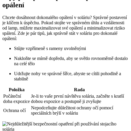
opálení
Chcete dosáhnout dokonalého opálení v soláriu? Správné postavení
je klíčem k úspěchu. Pokud stojíte ve správném úhlu a vzdálenosti
od lamp, můžete maximalizovat své opálení a minimalizovat riziko
spálení. Zde je pár tipů, jak správně stát v soláriu pro dokonalé
opálení:
Stůjte vzpřímeně s rameny uvolněnými
Nakloňte se mírně dopředu, aby se světlo rovnoměrně dostalo
na celé tělo
Udržujte nohy ve správné šířce, abyste se cítili pohodlně a
stabilně
Položka
Rada
Počáteční
Je-li to vaše první návštěva solária, začněte s kratší
doba expozice
dobou expozice a postupně ji zvyšujte
Nepodceňujte důležitost ochrany očí pomocí
Ochrana očí
speciálních brýlí v soláriu