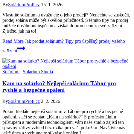
By
SoláriumProfi.cz
15. 1. 2026
Vlastníte solárium a uvažujete o jeho prodeji? Nenechte se zaskočit,
prodej solária může být skvělou příležitostí. S těmito tipy na prodej
můžete dosáhnout úspěchu a získat dobrou cenu za své zařízení.
Zjistěte, jak na to!
Read More
Jak prodat solárium? Tipy pro úspěšný prodej vašeho
zařízení
Solárium
|
Solárium Studia
Kam na solárko? Nejlepší solárium Tábor pro
rychlé a bezpečné opálení
By
SoláriumProfi.cz
2. 2. 2026
Pokud hledáte nejlepší solárium v Táboře pro rychlé a bezpečné
opálení, stačí se zeptat: „Kam na solárko?“ S profesionálním
přístupem a moderními technologiemi vám naše studio zajistí ten
správný zářivý vzhled bez rizika pro vaši pokožku. Navštivte nás
ještě dnes a vychutnejte si krásné opálení!