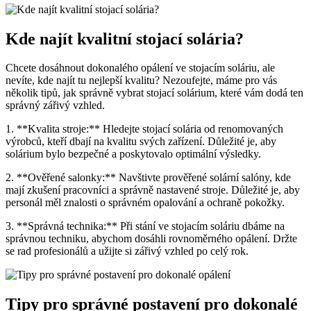
Kde najít kvalitní stojací solária?
Chcete dosáhnout dokonalého opálení ve stojacím soláriu, ale
nevíte, kde najít tu nejlepší kvalitu? Nezoufejte, máme pro vás
několik tipů, jak správně vybrat stojací solárium, které vám dodá ten
správný zářivý vzhled.
1. **Kvalita stroje:** Hledejte stojací solária od renomovaných
výrobců, kteří dbají na kvalitu svých zařízení. Důležité je, aby
solárium bylo bezpečné a poskytovalo optimální výsledky.
2. **Ověřené salonky:** Navštivte prověřené solární salóny, kde
mají zkušení pracovníci a správně nastavené stroje. Důležité je, aby
personál měl znalosti o správném opalování a ochraně pokožky.
3. **Správná technika:** Při stání ve stojacím soláriu dbáme na
správnou techniku, abychom dosáhli rovnoměrného opálení. Držte
se rad profesionálů a užijte si zářivý vzhled po celý rok.
Tipy pro správné postavení pro dokonalé