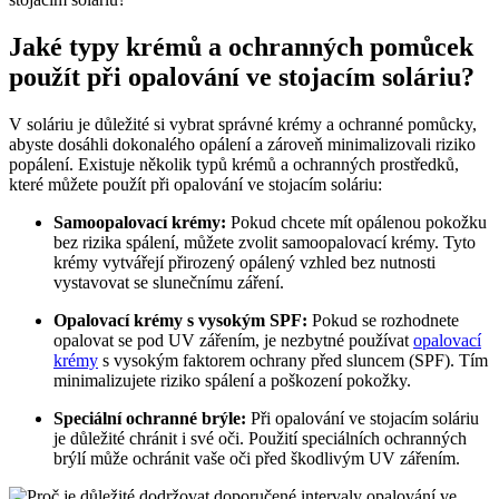
Jaké typy krémů a ochranných pomůcek
použít při opalování ve stojacím soláriu?
V soláriu je důležité si vybrat správné krémy a ochranné pomůcky,
abyste dosáhli dokonalého opálení a zároveň minimalizovali riziko
popálení. Existuje několik typů krémů a ochranných prostředků,
které můžete použít při opalování ve stojacím soláriu:
Samoopalovací krémy:
Pokud chcete mít opálenou pokožku
bez rizika spálení, můžete zvolit samoopalovací krémy. Tyto
krémy vytvářejí přirozený opálený vzhled bez nutnosti
vystavovat se slunečnímu záření.
Opalovací krémy s vysokým SPF:
Pokud se rozhodnete
opalovat se pod UV zářením, je nezbytné používat
opalovací
krémy
s vysokým faktorem ochrany před sluncem (SPF). Tím
minimalizujete riziko spálení a poškození pokožky.
Speciální ochranné brýle:
Při opalování ve stojacím soláriu
je důležité chránit i své oči. Použití speciálních ochranných
brýlí může ochránit vaše oči před škodlivým UV zářením.