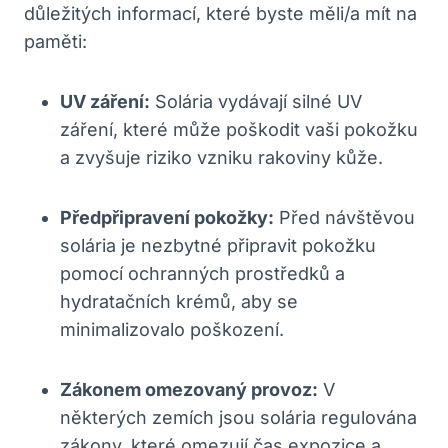
důležitých informací, které byste měli/a mít na
paměti:
UV záření:
Solária vydávají silné UV
záření, které může poškodit vaši pokožku
a zvyšuje riziko vzniku rakoviny kůže.
Předpřipravení pokožky:
Před návštěvou
solária je nezbytné připravit pokožku
pomocí ochranných prostředků a
hydratačních krémů, aby se
minimalizovalo poškození.
Zákonem omezovaný provoz:
V
některých zemích jsou solária regulována
zákony, které omezují čas expozice a