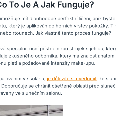
o To Je A Jak Funguje?
možňuje mít dlouhodobě perfektní líčení, aniž byst
tu, který je aplikován do horních vrstev pokožky. Tí
í nebo rtounech. Jak vlastně tento proces funguje?
 speciální ruční přístroj nebo strojek s jehlou, kt
aduje zkušeného odborníka, který má znalost anatomi
ónu pleti a požadované intenzity make-upu.
alováním ve soláriu,
je důležité si uvědomit
, že slun
. Doporučuje se chránit ošetřené oblasti před slu
rávený ve slunečním salonu.