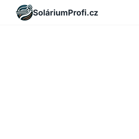
Skip
SoláriumProfi.cz
to
content