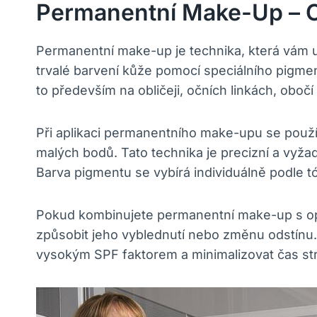
Permanentní Make-Up – C
Permanentní make-up je technika, která vám u
trvalé barvení kůže pomocí speciálního pigmen
to především na obličeji, očních linkách, oboč
Při aplikaci permanentního make-upu se používá
malých bodů. Tato technika je precizní a vyž
Barva pigmentu se vybírá individuálně podle t
Pokud kombinujete permanentní make-up s op
způsobit jeho vyblednutí nebo změnu odstínu
vysokým SPF faktorem a minimalizovat čas st