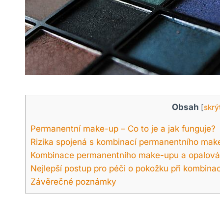
Obsah
[
skrý
Permanentní make-up – Co to je a jak funguje?
Rizika spojená s kombinací permanentního make
Kombinace permanentního make-upu a opalování
Nejlepší postup pro péči o pokožku při kombina
Závěrečné poznámky