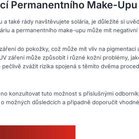
ací Permanentního Make-Upu 
také rády navštěvujete solária, je důležité si uvěd
oláriu a permanentního make-upu může mít negativní
 záření do pokožky, což může mít vliv na pigmentaci a
 záření může způsobit i různé kožní problémy, jako
 pečlivě zvážit rizika spojená s těmito dvěma proced
čeno konzultovat tuto možnost s příslušnými odborní
 o možných důsledcích a případně doporučit vhodné