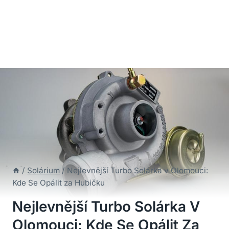
/
Solárium
/
Nejlevnější Turbo Solárka v Olomouci:
Kde Se Opálit za Hubičku
Nejlevnější Turbo Solárka V
Olomouci: Kde Se Opálit Za