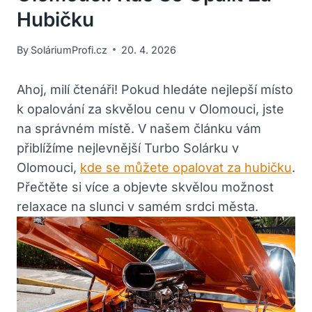
Hubičku
By
SoláriumProfi.cz
20. 4. 2026
Ahoj, milí čtenáři! Pokud hledáte nejlepší místo
k opalování za skvělou cenu v Olomouci, jste
na správném místě. V našem článku vám
přiblížíme nejlevnější Turbo Solárku v
Olomouci,
kde se můžete opalovat za hubičku
.
Přečtěte si více a objevte skvělou možnost
relaxace na slunci v samém srdci města.