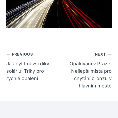
Navigace
PREVIOUS
NEXT
Pro
Jak být tmavší díky
Opalování v Praze:
soláriu: Triky pro
Nejlepší místa pro
Příspěvek
rychlé opálení
chytání bronzu v
hlavním městě