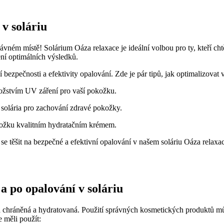
 v soláriu
rávném místě! Solárium Oáza relaxace je ideální volbou ⁣pro ty, kteří chtě
í optimálních‌ výsledků.
 bezpečnosti a efektivity ‌opalování. Zde​ je pár tipů, jak optimalizovat 
žstvím UV záření pro ‌vaší pokožku.
olária pro zachování ‍zdravé pokožky.
kožku kvalitním hydratačním krémem.
se těšit na bezpečné ⁣a efektivní opalování v našem​ soláriu Oáza relaxac
 a po opalování v soláriu
 byla chráněná a hydratovaná. Použití správných kosmetických produktů 
 měli použít: