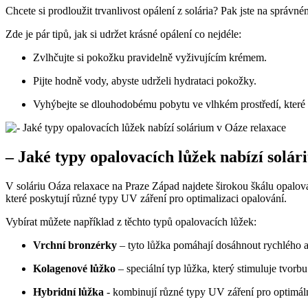
Chcete si prodloužit trvanlivost opálení z ‍solária? ⁢Pak jste na ⁤sprá
Zde je pár tipů, jak si udržet krásné opálení co nejdéle:
Zvlhčujte si pokožku pravidelně vyživujícím krémem.
Pijte hodně vody, abyste udrželi hydrataci pokožky.
Vyhýbejte se dlouhodobému pobytu ve vlhkém prostředí, které 
– Jaké typy opalovacích lůžek nabízí solár
V soláriu Oáza relaxace⁤ na Praze Západ najdete širokou škálu opalovac
které poskytují různé typy ‍UV záření pro optimalizaci‍ opalování.
Vybírat můžete například z těchto typů opalovacích lůžek:
Vrchní bronzérky
– tyto lůžka pomáhají dosáhnout rychlého a 
Kolagenové lůžko
– speciální typ lůžka, který stimuluje tvorb
Hybridní lůžka
⁢- ​kombinují různé typy UV záření ⁢pro optimá