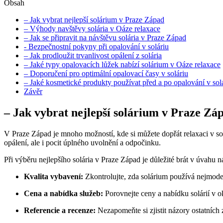
Obsah
– Jak ‌vybrat nejlepší⁤ solárium⁢ v Praze Západ
– Výhody navštěvy solária‌ v Oáze relaxace
– Jak se připravit na návštěvu solária v Praze Západ
-‍ Bezpečnostní pokyny při opalování v soláriu
– Jak prodloužit trvanlivost opálení‌ z solária
– Jaké typy opalovacích lůžek nabízí solárium v Oáze⁣ relaxace
– Doporučení pro optimální opalovací⁤ časy v soláriu
– Jaké ⁤kosmetické produkty používat​ před a po opalování v sol
Závěr
– Jak ‌vybrat nejlepší⁤ solárium⁢ v Praze Zá
V Praze Západ je mnoho⁣ možností, kde si můžete dopřát relaxaci v sol
opálení, ale i pocit úplného uvolnění⁤ a odpočinku.
Při výběru nejlepšího solária v Praze Západ je důležité brát v ​úvahu ná
Kvalita vybavení:
Zkontrolujte,‍ zda solárium používá nejmode
Cena a nabídka služeb:
Porovnejte‌ ceny a nabídku solárií v ok
Referencie a recenze:
Nezapomeňte si zjistit názory ostatních z