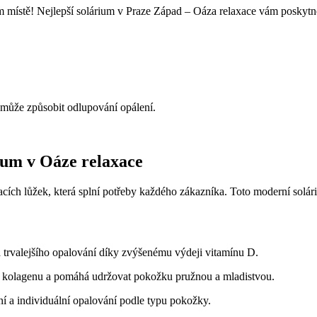
vném místě! Nejlepší solárium v Praze⁣ Západ – Oáza​ relaxace vám poskytn
může způsobit odlupování opálení.
ium v Oáze⁣ relaxace
ích lůžek, která​ splní potřeby každého zákazníka. Toto moderní soláriu
trvalejšího ⁣opalování díky‌ zvýšenému výdeji vitamínu D.
u⁣ kolagenu a pomáhá ‌udržovat pokožku pružnou a⁣ mladistvou.
lní a individuální opalování podle typu pokožky.