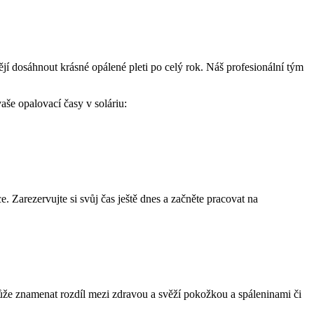
jí dosáhnout krásné ‍opálené pleti ⁤po​ celý rok. Náš profesionální tým⁤
vaše opalovací ‌časy v soláriu:
e. Zarezervujte si svůj ‌čas ještě dnes a začněte pracovat na
může znamenat rozdíl mezi zdravou a svěží pokožkou a spáleninami či