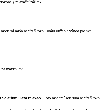
 dokonalý relaxační​ zážitek!
 a moderní salón nabízí širokou škálu služeb a výhod pro své
čas na ⁢maximum!
it
Solárium ​Oáza relaxace
. Toto ⁢moderní solárium nabízí širokou