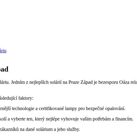
áriu
pad
áriu. Jedním z nejlepších solárií na Praze Západ je bezesporu Oáza rela
sledující faktory:
rnější technologie a certifikované lampy pro bezpečné opalování.
olí a vyberte ‌ten, který nejlépe vyhovuje‌ vašim potřebám a⁢ financím.
ákazníků na dané ⁢solárium a⁤ jeho služby.