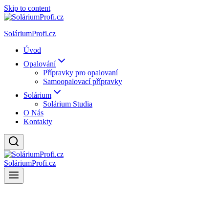
Skip to content
SoláriumProfi.cz
Úvod
Opalování
Přípravky pro opalovaní
Samoopalovací přípravky
Solárium
Solárium Studia
O Nás
Kontakty
SoláriumProfi.cz