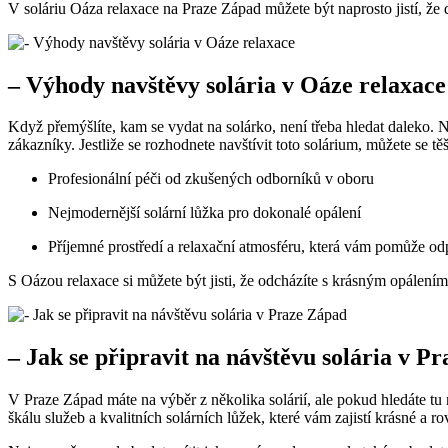
V soláriu Oáza‌ relaxace na Praze Západ‍ můžete být naprosto jistí, že 
– Výhody navštěvy solária‌ v Oáze relaxace
Když přemýšlíte, kam se vydat ⁣na solárko, není třeba hledat‍ daleko. 
zákazníky. Jestliže se ⁤rozhodnete navštívit toto solárium, můžete se těš
Profesionální péči od zkušených odborníků v oboru
Nejmodernější solární lůžka pro dokonalé opálení
Příjemné prostředí a relaxační atmosféru, která vám pomůže odpo
S Oázou relaxace si můžete být jisti, že odcházíte s⁢ krásným⁣ opálením 
– Jak se připravit na návštěvu solária v P
V ⁢Praze Západ máte na výběr z několika solárií, ale pokud‍ hledáte tu n
škálu služeb a kvalitních solárních lůžek, které vám zajistí‌ krásné a 