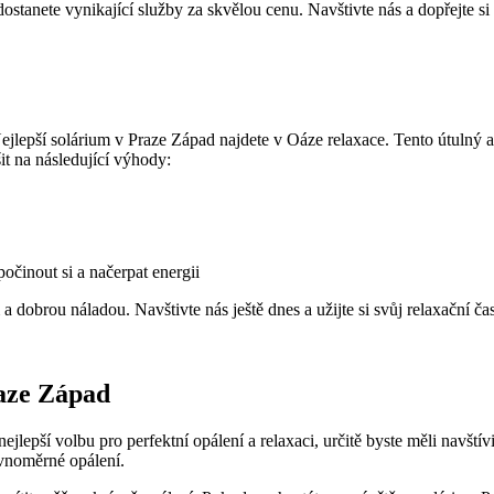
dostanete vynikající⁤ služby za skvělou cenu. Navštivte nás a dopřejte si
Nejlepší solárium v Praze Západ najdete v ⁢Oáze relaxace. ⁢Tento⁢ útulný
it na následující ‌výhody:
činout si a ⁢načerpat energii
a dobrou náladou.⁣ Navštivte⁢ nás ještě⁢ dnes a užijte si ⁤svůj relaxační 
raze Západ
ejlepší volbu pro perfektní opálení a relaxaci, určitě byste měli navštív
rovnoměrné opálení.