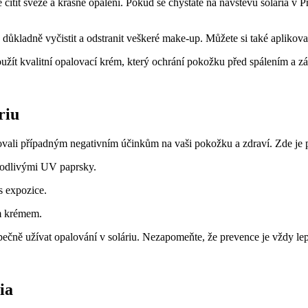
‌ cítit svěže​ a krásně opálení. ‍Pokud se chystáte na návštěvu solária v 
u důkladně ⁣vyčistit a odstranit veškeré‍ make-up. Můžete ‌si také apliko
použít ⁤kvalitní opalovací krém, který ochrání pokožku před spálením⁢ a zá
riu
vali případným negativním účinkům na vaši pokožku a zdraví. Zde je pár 
škodlivými UV paprsky.
s expozice.
ým krémem.
pečně užívat opalování v soláriu. ‌Nezapomeňte, ‍že prevence je vždy lep
ia