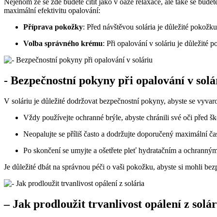
Nejenom že se zde budete cítit jako v oáze relaxace, ale také ⁤se budete
maximální efektivitu opalování:
Příprava pokožky
: Před návštěvou solária ‌je důležité pokožk
Volba ‌správného krému
: Při opalování v soláriu je důležité 
-‍ Bezpečnostní pokyny při opalování v solá
V soláriu je důležité dodržovat bezpečnostní pokyny, abyste se vyvaro
Vždy používejte ochranné brýle, abyste chránili své oči před⁣ 
Neopalujte se příliš často⁣ a dodržujte doporučený ​maximální ča
Po skončení‍ se umyjte​ a ošetřete pleť hydratačním a ochrann
Je důležité dbát na správnou⁣ péči o vaši pokožku, abyste si mohli bez
– Jak prodloužit trvanlivost opálení‌ z solár