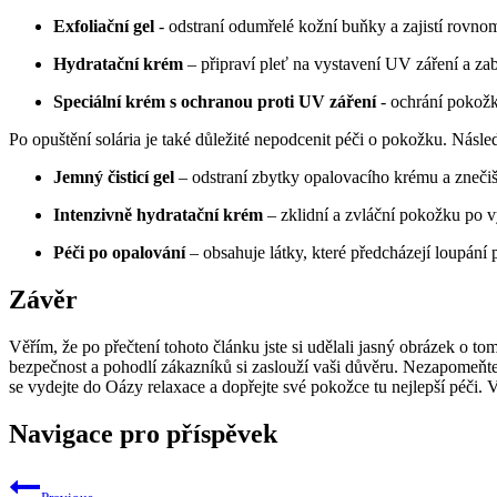
Exfoliační gel
-‌ odstraní odumřelé kožní buňky a zajistí rovno
Hydratační krém
– připraví pleť na vystavení UV záření a ⁣za
Speciální krém s ochranou proti UV záření
‍- ochrání pokož
Po opuštění solária je také důležité nepodcenit péči o pokožku. Násle
Jemný čisticí‍ gel
– odstraní zbytky opalovacího krému a znečiš
Intenzivně hydratační krém
– zklidní ⁤a zvláční pokožku po 
Péči po opalování
– obsahuje látky, které předcházejí ⁣loupání 
Závěr
Věřím, že⁢ po⁤ přečtení tohoto⁤ článku jste si udělali jasný obrázek o
bezpečnost a pohodlí​ zákazníků si​ zaslouží vaši důvěru. Nezapomeňte,
se vydejte do Oázy relaxace ​a dopřejte ⁤své ⁣pokožce ‍tu nejlepší péči
Navigace pro příspěvek