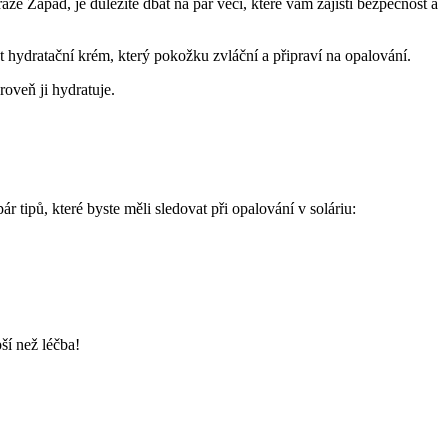
Praze Západ, je důležité dbát na pár věcí, které vám zajistí bezpečnost a
vat hydratační krém, který pokožku zvláční a připraví na opalování.
roveň ji hydratuje.
tipů, které byste ⁣měli sledovat při opalování v soláriu:
ší než léčba!