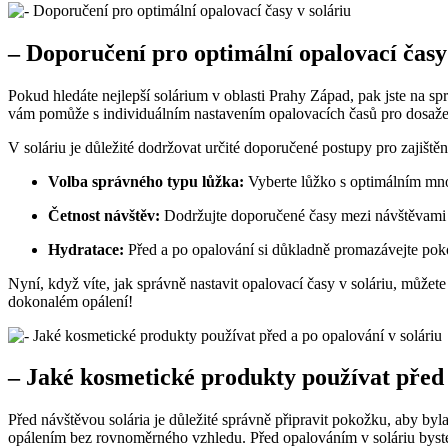
– Doporučení pro optimální opalovací⁤ časy
Pokud hledáte‍ nejlepší solárium v ‌oblasti​ Prahy Západ, pak jste na sp
vám pomůže s​ individuálním nastavením opalovacích časů pro dosažen
V soláriu je ⁤důležité dodržovat⁣ určité doporučené postupy pro zajištění
Volba správného typu lůžka:
Vyberte lůžko s optimálním mno
Četnost návštěv:
Dodržujte doporučené časy mezi návštěvami s
Hydratace:
Před a po opalování si důkladně promazávejte po
Nyní, když víte, jak správně‍ nastavit opalovací časy v soláriu, můžete 
dokonalém ⁣opálení!
– Jaké ⁤kosmetické produkty používat​ před
Před návštěvou ‌solária je důležité správně⁢ připravit pokožku, ‌aby
opálením bez rovnoměrného vzhledu. Před opalováním v soláriu​ byste⁤