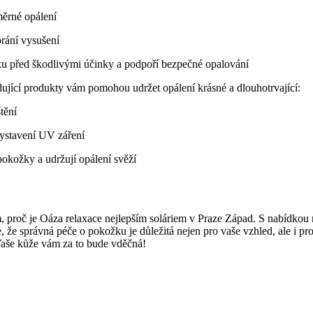
měrné opálení
brání vysušení
ku před škodlivými účinky a podpoří bezpečné opalování
dující produkty vám pomohou⁤ udržet opálení krásné a dlouhotrvající:
tění
vystavení UV záření
pokožky ‌a udržují opálení svěží
 tom, proč ​je Oáza relaxace nejlepším soláriem v Praze Západ. S nabídk
 že správná péče o pokožku je důležitá nejen pro vaše vzhled, ale i pro 
. Vaše kůže vám za to ⁢bude vděčná!