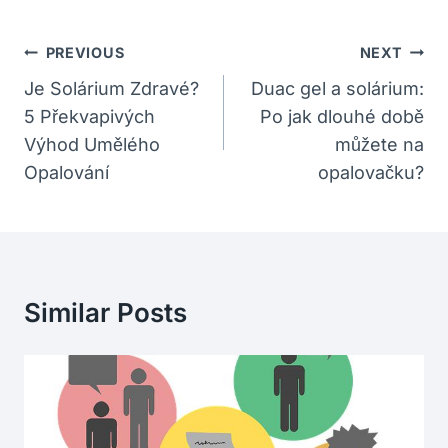
Navigace
PREVIOUS
NEXT
Pro
Je Solárium Zdravé?
Duac gel a solárium:
5 Překvapivých
Po jak dlouhé době
Příspěvek
Výhod Umělého
můžete na
Opalování
opalovačku?
Similar Posts