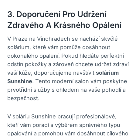
3. Doporučení Pro‍ Udržení
Zdravého A Krásného Opálení
V ⁣Praze⁣ na Vinohradech se nachází skvělé
solárium,⁣ které⁢ vám pomůže ‍dosáhnout
dokonalého opálení. Pokud hledáte perfektní
odstín pokožky a zároveň chcete udržet ⁣zdraví
⁤vaší kůže, doporučujeme navštívit
solárium
Sunshine
. Tento ⁤moderní salon vám poskytne
⁢prvotřídní‌ služby s ‍ohledem ⁣na vaše pohodlí⁣ a
bezpečnost.
V soláriu ​Sunshine pracují⁢ profesionálové,
kteří vám poradí s výběrem⁣ správného typu
opalování⁣ a pomohou vám ⁣dosáhnout ​cílového