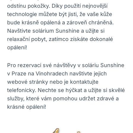
odstínu pokožky. ⁢Díky použití⁣ nejnovější
technologie můžete být jisti, že vaše kůže
bude krásně opálená a⁢ zároveň chráněná.‍
Navštivte solárium⁤ Sunshine a užijte ⁤si
relaxační‌ pobyt, zatímco získáte dokonalé
⁢opálení!
Pro rezervaci své⁢ návštěvy⁤ v soláriu Sunshine
v Praze na Vinohradech navštivte jejich
webové​ stránky⁢ nebo je kontaktujte
‌telefonicky.⁣ Nechte se hýčkat a užijte⁣ si skvělé
služby, které‍ vám pomohou udržet zdravé a⁢
krásné opálení!