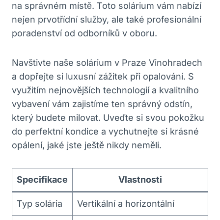
na správném místě. Toto ⁣solárium ‍vám nabízí
nejen prvotřídní služby, ale také profesionální
poradenství⁤ od ‍odborníků v oboru.
Navštivte ⁣naše solárium v⁤ Praze Vinohradech‌
a dopřejte si luxusní ​zážitek při​ opalování. ⁤S‌
využitím⁣ nejnovějších technologií a kvalitního
⁢vybavení vám zajistíme ten správný odstín,
který budete milovat. Uveďte si svou pokožku ​
do​ perfektní kondice a vychutnejte si krásné⁤
opálení, jaké jste ještě‌ nikdy ‍neměli.
Specifikace
Vlastnosti
Typ solária
Vertikální a horizontální