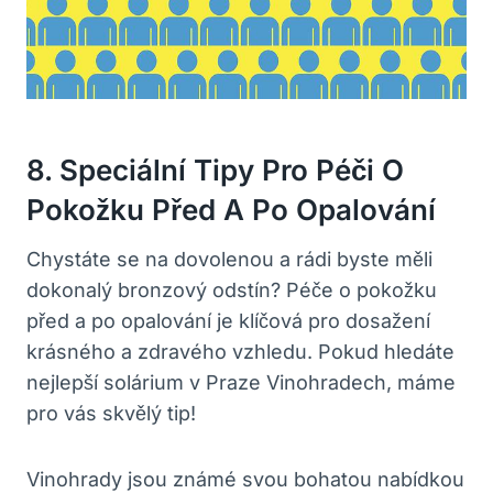
8.⁤ Speciální ⁣tipy Pro Péči ⁢o
‌pokožku Před A Po ​opalování
Chystáte se ‌na dovolenou a rádi ‌byste⁣ měli
dokonalý bronzový odstín? Péče o⁣ pokožku
před a‌ po opalování je klíčová pro⁢ dosažení
krásného a zdravého⁣ vzhledu. ⁢Pokud ​hledáte
nejlepší solárium⁢ v Praze ‌Vinohradech, máme⁢
pro ‌vás skvělý tip!
Vinohrady jsou‌ známé svou bohatou nabídkou