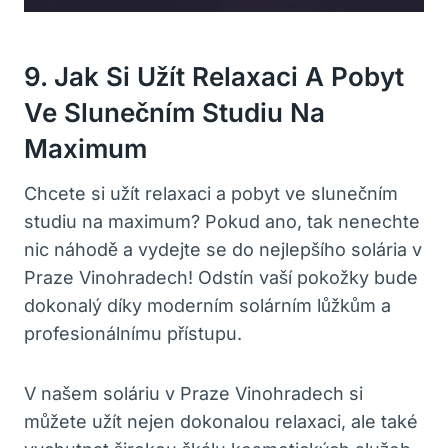
9. Jak‍ Si Užít ​relaxaci A Pobyt
Ve Slunečním⁤ Studiu​ Na
Maximum
Chcete si⁣ užít ⁣relaxaci ‍a pobyt ve slunečním
studiu na maximum? Pokud ano,⁤ tak nenechte
nic⁤ náhodě a vydejte se do nejlepšího solária v
Praze ⁣Vinohradech! Odstín vaší pokožky bude
dokonalý díky moderním solárním⁣ lůžkům​ a
⁢profesionálnímu přístupu.
V našem soláriu v​ Praze ​Vinohradech si ​
můžete užít ⁣nejen ⁣dokonalou relaxaci, ale také