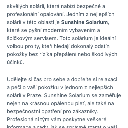
skvělých solárií, ⁣která nabízí⁤ bezpečné ⁢a
profesionální ‌opalování. Jedním‌ z nejlepších‍
solárií v této ⁣oblasti⁤ je​
Sunshine Solarium
,
které se pyšní moderním vybavením a
špičkovým servisem.⁤ Toto solárium je ideální
volbou pro ​ty, kteří hledají dokonalý ⁣odstín‌
pokožky bez⁣ rizika ⁤přepálení nebo škodlivých
účinků.
Udělejte ‍si čas pro sebe ⁢a dopřejte si relaxaci
a péči o vaši pokožku⁤ v jednom z ⁤nejlepších
solárií v ‌Praze. ⁢Sunshine Solarium⁢ se zaměřuje
nejen ⁢na krásnou⁣ opálenou ‍pleť,‌ ale ​také‌ na
bezpečnostní opatření pro zákazníky.
Profesionální tým ⁢vám poskytne veškeré
informace a ⁣rady,⁣ jak se ‍správně starat o ‍vaši