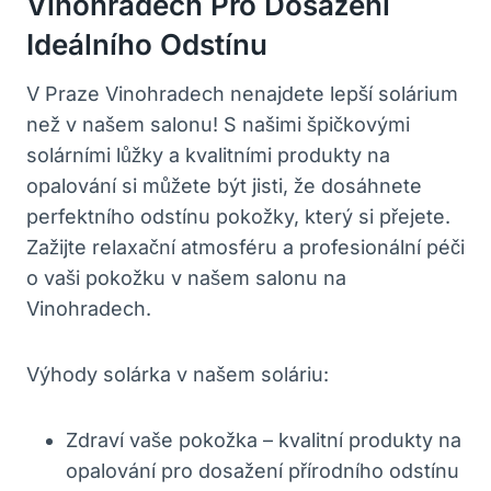
Vinohradech ‍pro ‌dosažení
⁢ideálního⁢ Odstínu
V Praze Vinohradech nenajdete lepší solárium
než v našem salonu! S⁤ našimi ‍špičkovými
solárními lůžky⁤ a kvalitními ​produkty na⁤
opalování si⁢ můžete být jisti, ‍že dosáhnete‌
perfektního odstínu pokožky, který ⁤si přejete.
Zažijte relaxační atmosféru a profesionální péči
o vaši pokožku v našem salonu ​na
Vinohradech.
Výhody solárka v našem soláriu:
Zdraví vaše pokožka – kvalitní produkty na
opalování ⁤pro dosažení ⁢přírodního odstínu