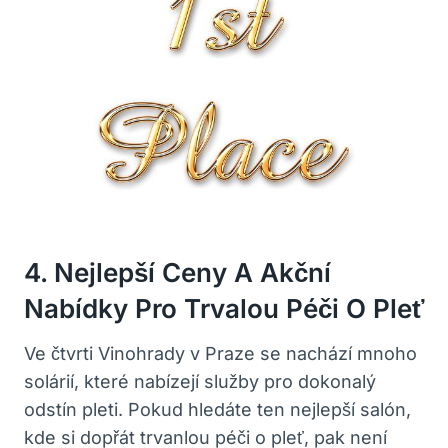
4. ‌Nejlepší Ceny A Akční
Nabídky​ Pro Trvalou⁣ Péči​ O ⁤pleť
Ve​ čtvrti Vinohrady ‌v⁣ Praze se nachází⁣ mnoho
solárií, které⁤ nabízejí‌ služby pro dokonalý
odstín pleti. Pokud⁤ hledáte ten ​nejlepší salón,
kde si dopřát trvanlou⁢ péči o pleť, pak není