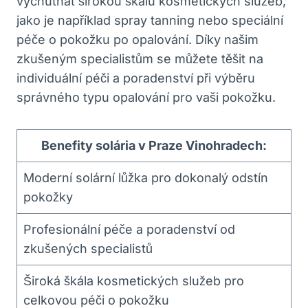
vychutnat širokou⁢ škálu kosmetických služeb,
jako je například spray tanning nebo ⁤speciální
péče​ o pokožku⁤ po ‌opalování. Díky‍ našim
‌zkušeným specialistům​ se můžete těšit na
individuální⁤ péči a poradenství při výběru⁢
správného typu opalování‍ pro vaši ⁣pokožku.
Benefity solária v⁤ Praze Vinohradech:
Moderní solární lůžka pro dokonalý odstín
pokožky
Profesionální péče a poradenství od
zkušených​ specialistů
Široká ⁣škála kosmetických služeb ​pro
celkovou péči o pokožku