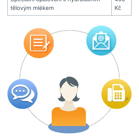
tělovým ‌mlékem
Kč