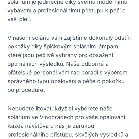
⁣solárium je jedinečné ⁢díky⁣ svému modernímu
vybavení ‍a profesionálnímu přístupu k péči⁢ o
vaši pleť.
V našem ‌soláriu‌ vám⁤ zajistíme dokonalý odstín
pokožky‍ díky ⁣špičkovým solárním ‌lámpám,​
které​ jsou pečlivě vybrány pro dosažení‍
optimálních⁤ výsledků. ​Naše ‌odborné ​a
⁤přátelské ⁢personál ‍vám​ rád poradí s ⁢výběrem
správného‍ typu ⁢opalování ​a péče o ‌pokožku
po proceduře.
Nebudete litovat, když ⁣si vyberete naše
solárium‌ ve Vinohradech pro ‌vaše opalování.
Každá⁢ návštěva u nás ⁣je zárukou
profesionálního přístupu, skvělých výsledků ‌a‍