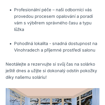
Profesionální ⁤péče – naši odborníci vás
provedou procesem opalování a⁢ poradí
vám s⁣ výběrem správného času a typu
lůžka
Pohodlná lokalita ​- snadná dostupnost ‍na
Vinohradech a‌ příjemné ​prostředí salonu
Neotálejte‍ a ​rezervujte si‌ svůj⁣ čas ​na solárko​
ještě ⁤dnes a užijte si dokonalý odstín pokožky
díky ⁤našemu soláriu!