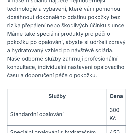
V⁣ našem soláriu‌ najdete nejmodernější
technologie a vybavení,‌ které ⁣vám pomohou
dosáhnout dokonalého odstínu pokožky bez
rizika přepálení nebo škodlivých účinků slunce.
⁣Máme také speciální produkty pro péči ​o
pokožku ​po‍ opalování,⁣ abyste si udrželi zdravý
a hydratovaný⁤ vzhled po ⁢návštěvě solária.
Naše odborné služby⁣ zahrnují⁤ profesionální
konzultace, ​individuální⁤ nastavení opalovacího⁢
času ‍a doporučení​ péče o⁣ pokožku.
Služby
Cena
300
Standardní opalování
Kč
Speciální ⁤opalování ‍s‍ hydratačním
450