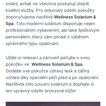
solárií, avšak ne všechna poskytují stejně
kvalitní⁣ služby. Pro dokonalý odstín pokožky
doporučujeme navštívit​
Wellness Solarium &
⁣Spa
.​ Toto moderní ‍solárium ​disponuje nejen
profesionálním vybavením, ale také špičkovým
personálem,⁢ který vám poradí s ⁤výběrem
správného typu opalování.
Užijte ‌si relaxaci a zároveň pečujte o svou⁤
pokožku ​ve ⁣
Wellness Solarium & Spa
.​
Dodejte⁢ své ⁤pokožce zdravý lesk a​ zářivý
⁢vzhled díky speciální péči před‍ a po⁣ opalování.
Navštivte toto‌ luxusní ⁢solárium‌ a dopřejte si ​
ten správný odstín bronzové kůže!