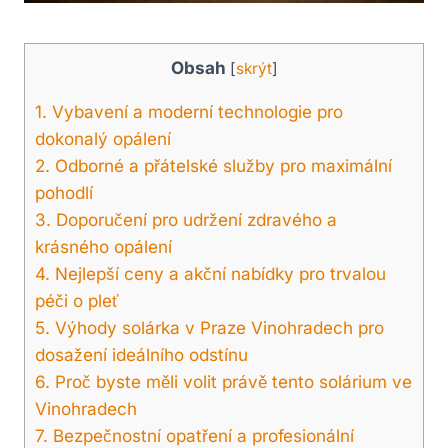
Obsah
[
skrýt
]
1. Vybavení a moderní technologie pro‍
dokonalý opálení
2.⁤ Odborné a ⁣přátelské služby pro maximální
pohodlí
3. Doporučení pro‍ udržení zdravého a
krásného opálení
4. ‌Nejlepší ceny a akční nabídky​ pro trvalou⁣
péči​ o ⁤pleť
5. Výhody solárka v ‍Praze Vinohradech ‍pro
‌dosažení ⁢ideálního⁢ odstínu
6. Proč byste měli volit právě tento ⁣solárium ‍ve
⁤Vinohradech
7. Bezpečnostní⁢ opatření a​ profesionální⁣