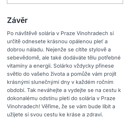
Závěr
Po návštěvě solária v⁤ Praze Vinohradech ⁢si
určitě odnesete krásnou opálenou pleť a
dobrou‌ náladu. Nejenže se cítíte stylově a
sebevědomě,⁤ ale také dodáváte ​tělu potřebné
vitamíny a energii. Solárko ​vždycky přinese⁤
světlo do vašeho života ‌a pomůže ​vám projít
krásnými slunečnými dny v každém ročním
⁣období. Tak neváhejte a ‍vydejte ​se na‍ cestu k
dokonalému​ odstínu pleti do solária⁣ v Praze
‍Vinohradech! Věříme,‌ že⁤ se vám ​bude líbit a
užijete si svou cestu ke⁤ kráse⁢ a zdraví.