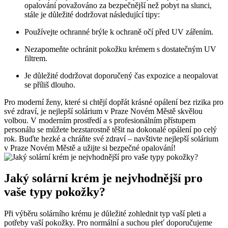
opalování považováno za bezpečnější než pobyt na slunci,
stále je důležité dodržovat následující tipy:
Používejte‌ ochranné brýle k ochraně očí před⁢ UV zářením.
Nezapomeňte ochránit pokožku krémem s dostatečným UV
filtrem.
Je důležité dodržovat doporučený čas expozice a⁢ neopalovat
se příliš⁢ dlouho.
Pro moderní ženy, které si chtějí dopřát krásné opálení bez rizika pro‍
své zdraví, je nejlepší solárium ⁢v Praze Novém Městě skvělou
volbou. ‍V moderním prostředí a s ⁢profesionálním přístupem
personálu se⁤ můžete bezstarostně těšit na dokonalé opálení po celý
rok. Buďte hezké a⁤ chráňte své zdraví – navštivte nejlepší solárium
v Praze Novém Městě a užijte si bezpečné‍ opalování!
Jaký solární⁢ krém je nejvhodnější pro
vaše typy pokožky?
Při výběru solárního krému‍ je důležité zohlednit typ vaší ⁢pleti a
potřeby‍ vaší pokožky.⁤ Pro normální a ‍suchou pleť doporučujeme