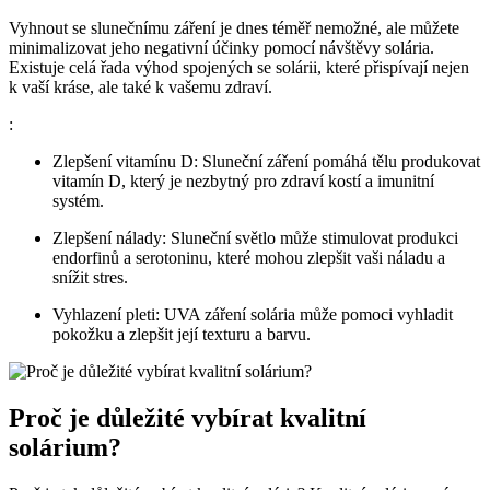
Vyhnout se slunečnímu záření je dnes ⁤téměř nemožné, ale můžete
minimalizovat jeho negativní účinky pomocí návštěvy ​solária.
Existuje​ celá řada ⁢výhod spojených se solárii, které přispívají​ nejen
k vaší​ kráse, ale také k vašemu zdraví.
:
Zlepšení⁤ vitamínu D: Sluneční záření ‍pomáhá ‍tělu ⁤produkovat
vitamín‌ D, který je nezbytný pro zdraví kostí a imunitní
systém.
Zlepšení nálady: Sluneční světlo může ⁣stimulovat produkci
endorfinů a serotoninu, které mohou zlepšit vaši náladu a
snížit stres.
Vyhlazení pleti: UVA záření solária může pomoci vyhladit
pokožku a zlepšit její‌ texturu a barvu.
Proč je důležité vybírat kvalitní
solárium?