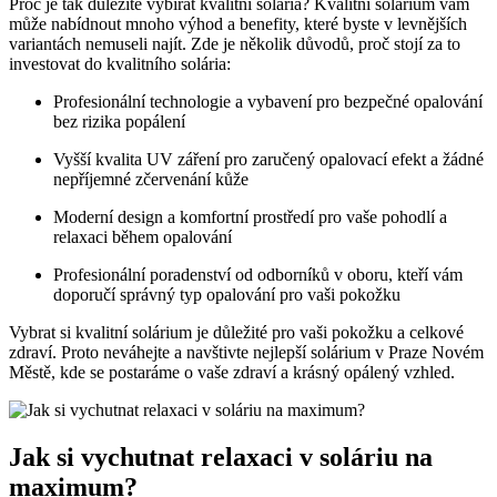
Proč‌ je tak důležité vybírat kvalitní solária?​ Kvalitní solárium vám
může nabídnout mnoho ⁣výhod a benefity, které byste v levnějších⁢
variantách nemuseli ⁤najít. Zde je několik důvodů, proč stojí za to
investovat do ⁢kvalitního solária:
Profesionální technologie a vybavení pro bezpečné opalování
bez rizika popálení
Vyšší kvalita UV ⁤záření pro zaručený opalovací efekt ⁤a žádné⁤
nepříjemné zčervenání kůže
Moderní design a komfortní ‌prostředí pro vaše pohodlí⁣ a
relaxaci během opalování
Profesionální poradenství od odborníků v oboru, kteří ⁢vám
doporučí správný typ opalování pro vaši pokožku
Vybrat si kvalitní solárium je důležité ⁣pro vaši pokožku a celkové
zdraví. Proto neváhejte a navštivte nejlepší solárium v‍ Praze Novém
Městě, kde se postaráme o vaše zdraví a​ krásný opálený vzhled.
Jak si vychutnat ⁢relaxaci ​v soláriu na
maximum?