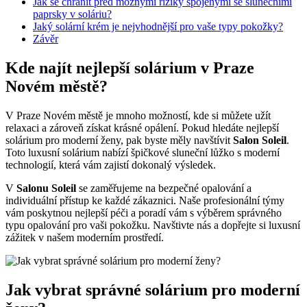
Jak ⁤se chránit před možnými riziky ​spojenými‌ se ‍slunečními
paprsky v soláriu?
Jaký solární⁢ krém je nejvhodnější pro vaše typy pokožky?
Závěr
Kde ⁢najít nejlepší solárium v Praze
Novém městě?
V Praze Novém městě je mnoho možností, kde si můžete užít
relaxaci a zároveň získat krásné opálení. Pokud hledáte nejlepší
solárium pro moderní ženy, pak byste⁢ měly navštívit
Salon Soleil
.‌
Toto luxusní solárium nabízí špičkové sluneční lůžko s⁣ moderní
technologií, která ‍vám zajistí dokonalý výsledek.
V⁢
Salonu ​Soleil
se zaměřujeme na bezpečné‌ opalování a
individuální přístup ⁤ke každé zákaznici. Naše profesionální⁣ týmy
vám poskytnou‌ nejlepší péči​ a poradí vám s výběrem správného
typu opalování ‍pro vaši pokožku.⁢ Navštivte‍ nás a dopřejte si luxusní
zážitek v našem ⁤moderním prostředí.
Jak vybrat správné ⁢solárium pro moderní