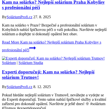
Kam na solárko? Nejlepší solárium Praha Kobylisy
s profesionální péčí
By
SoláriumProfi.cz
27. 8. 2025
Kam na solárko v Praze? Bezpečné a profesionální solárium v
Kobylisích nabízí špičkovou péči o vaši pokožku. Navštivte nejlepší
solárium a dopřejte si dokonalý opálení bez obav.
Read More
Kam na solárko? Nejlepší solárium Praha Kobylisy s
profesionální péčí
Solárium
|
Solárium Studia
Experti doporučují: Kam na solárko? Nejlepší
solárium Trutnov!
By
SoláriumProfi.cz
8. 12. 2025
Pokud hledáte nejlepší solárium v Trutnově, neváhejte a vydejte se
do Experti doporučují. Tento salon nabízí špičkové služby a kvalitní
zařízení pro dokonalé opálení. Navštivte je ještě dnes! 🌞 #solárium
#Trutnov #expertidoporučují