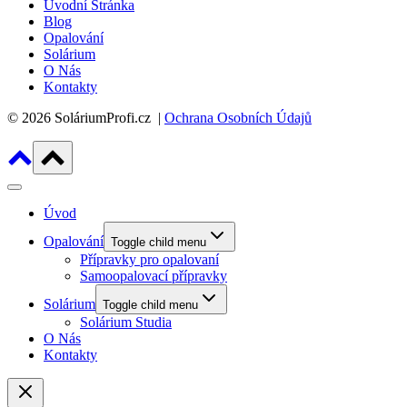
Úvodní Stránka
Blog
Opalování
Solárium
O Nás
Kontakty
© 2026 SoláriumProfi.cz |
Ochrana Osobních Údajů
Úvod
Opalování
Toggle child menu
Přípravky pro opalovaní
Samoopalovací přípravky
Solárium
Toggle child menu
Solárium Studia
O Nás
Kontakty