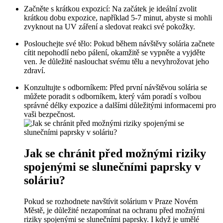
Začněte s krátkou expozicí:​ Na začátek je ideální‌ zvolit
krátkou ⁢dobu expozice, například 5-7 minut, abyste si mohli
zvyknout na UV ​záření ⁢a sledovat reakci své pokožky.
Poslouchejte ​své tělo: Pokud během návštěvy solária​ začnete
cítit nepohodlí nebo pálení, okamžitě se vypněte a vyjděte
ven. Je důležité⁢ naslouchat svému tělu a nevyhrožovat jeho⁣
zdraví.
Konzultujte‌ s odborníkem: Před první ⁢návštěvou solária se
můžete poradit ​s odborníkem, ⁤který vám poradí s volbou
⁤správné délky expozice a dalšími ​důležitými informacemi pro
vaši bezpečnost.
Jak ⁤se chránit před možnými riziky ​
spojenými‌ se ‍slunečními paprsky v
soláriu?
Pokud se‍ rozhodnete navštívit solárium ​v ⁣Praze Novém
Městě, je důležité nezapomínat na ochranu před možnými
riziky spojenými se⁢ slunečními‍ paprsky. I když je umělé