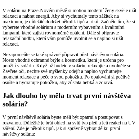
V soláriu na⁢ Praze-Novém městě⁢ si ⁢mohou moderní ženy⁢ skvěle užít
relaxaci a nabrat ‍energii. Aby‌ si vychutnaly tento zážitek na
maximum, je důležité‌ dodržet několik ⁣tipů a triků. Začněte tím, že si
vyberete vhodné solárium s ⁣moderním vybavením a kvalitními⁤
lampami, které zajistí rovnoměrné⁢ opálení. Dále si připravte​
relaxační hudbu, ⁢která vám pomůže uvolnit se a naplno si užít
⁣relaxaci.
Nezapomeňte se také správně⁢ připravit před návštěvou solária.
Noste vhodné ochranné brýle ⁢a⁤ kosmetiku, která je určena pro
použití v soláriu. Když už budete v ⁣soláriu, relaxujte a uvolněte se.
Zavřete oči, nechte⁤ své myšlenky odejít a naplno vychutnejte
moment relaxace a ‍péče o svou pokožku.‌ Po opalování si pečlivě
osušte ‍a hydratujte pokožku, aby zůstala hebká a zdravá.
Jak dlouho by měla trvat první návštěva⁢
solária?
V první návštěvě solária byste měli být opatrní⁣ a ⁣postupovat s
rozvahou.⁢ Důležité​ je brát ohled​ na svůj typ⁢ pleti a ‌její reakci na UV
záření.⁢ Zde je několik tipů, jak si‌ správně vybrat ⁢délku první
návštěvy solária: