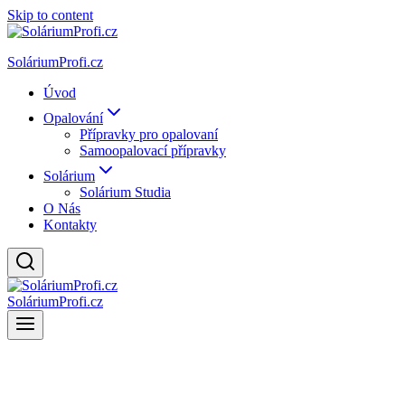
Skip to content
SoláriumProfi.cz
Úvod
Opalování
Přípravky pro opalovaní
Samoopalovací přípravky
Solárium
Solárium Studia
O Nás
Kontakty
SoláriumProfi.cz