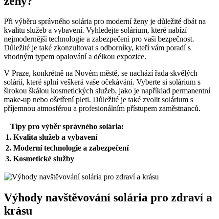
ženy?
Při ⁤výběru správného solária⁢ pro ⁣moderní ženy je důležité dbát na⁣
kvalitu služeb a vybavení.⁤ Vyhledejte solárium, které nabízí
nejmodernější technologie a zabezpečení pro ‍vaši bezpečnost.
Důležité je také zkonzultovat s odborníky, kteří vám poradí s
vhodným typem opalování a délkou‌ expozice.
V Praze, konkrétně‌ na​ Novém městě, se nachází⁢ řada⁢ skvělých
solárií, které splní veškerá vaše očekávání. Vyberte si ‍solárium s
širokou škálou kosmetických služeb, jako je⁤ například permanentní
make-up nebo ošetření pleti. Důležité je také zvolit solárium ⁤s
příjemnou atmosférou ⁤a profesionálním přístupem‍ zaměstnanců.
Tipy pro výběr správného solária:
1. Kvalita služeb a vybavení
2. Moderní technologie a zabezpečení
3. Kosmetické služby
Výhody navštěvování solária pro zdraví ‌a⁣
krásu