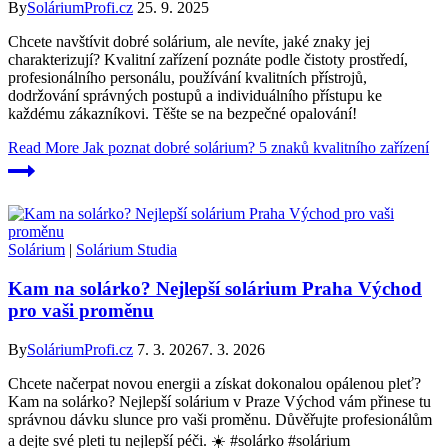
By
SoláriumProfi.cz
25. 9. 2025
Chcete navštívit dobré solárium, ale nevíte, jaké znaky jej
charakterizují? Kvalitní zařízení poznáte podle čistoty prostředí,
profesionálního personálu, používání kvalitních přístrojů,
dodržování správných postupů a individuálního přístupu ke
každému zákazníkovi. Těšte se na bezpečné opalování!
Read More
Jak poznat dobré solárium? 5 znaků kvalitního zařízení
Solárium
|
Solárium Studia
Kam na solárko? Nejlepší solárium Praha Východ
pro vaši proměnu
By
SoláriumProfi.cz
7. 3. 2026
7. 3. 2026
Chcete načerpat novou energii a získat dokonalou opálenou pleť?
Kam na solárko? Nejlepší solárium v Praze Východ vám přinese tu
správnou dávku slunce pro vaši proměnu. Důvěřujte profesionálům
a dejte své pleti tu nejlepší péči. ☀️ #solárko #solárium