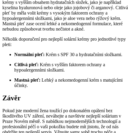
krémy ⁤s vyšším obsahem hydratačních složek, jako je například​
kyselina ⁤hyaluronová nebo⁤ oleje jako jojobový či arganový. Citlivá
pleť by měla volit krémy s​ vysokým faktorem‍ ochrany a
hypoalergenními složkami, jako je aloe⁣ vera nebo ​rýžový krém.
Mastná pleť zase ‍ocení‌ lehké a nekomedogenní formulace, které
nebudou ‌způsobovat tvorbu ‍nečistot⁣ a akné.
Několik doporučení pro nejlepší solární krémy ‍pro jednotlivé typy
pleti:
Normální pleť:
Krém s⁣ SPF 30 ⁢a hydratačními složkami.
Citlivá pleť:
Krém s vyšším faktorem ochrany a
hypoalergenními složkami.
Mastná pleť:
Lehký a nekomedogenní krém s matujícími⁢
účinky.
Závěr
Pokud jste​ moderní ‌žena‍ toužící po dokonalém opálení‍ bez
škodlivého UV záření, neváhejte a navštivte nejlepší solárium v
Praze ‍Novém městě. S nabídkou nejmodernějších technologií ⁤a⁢
profesionální péčí o vaši pokožku budete mít ‌jistotu, že od nás
obdržíte ten nejlepší servis. Věnujte samy ⁤sobě trochu péče a