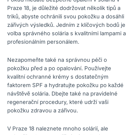
Praze 18, ⁣je důležité ⁤dodržovat⁣ několik ‌tipů a
⁣triků, abyste ⁢ochránili⁢ svou pokožku a ‌dosáhli
zářivých výsledků. ​Jedním z ‌klíčových bodů je
volba⁢ správného solária s kvalitními lampami⁣ a
‍profesionálním⁤ personálem.
Nezapomeňte‍ také na správnou ⁤péči o
pokožku ​před a po opalování. Používejte
kvalitní ochranné krémy s dostatečným
faktorem SPF a hydratujte ​pokožku‌ po každé
návštěvě solária. Dbejte také na pravidelné‍
regenerační procedury, které‍ udrží vaši
⁢pokožku zdravou ⁣a zářivou.
V Praze⁤ 18 naleznete ⁤mnoho solárií, ale