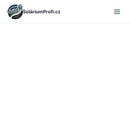
Skip
SoláriumProfi.cz
to
content