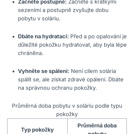
Začněte postupně:
Začněte s krátkými ​
sezeními a‌ postupně zvyšujte dobu
pobytu⁤ v ⁣soláriu.
Dbáte na hydrataci:
Před a po opalování je
důležité pokožku hydratovat, aby byla lépe‍
chráněna.
Vyhněte se spálení:
Není cílem solária
spálit se, ale získat⁣ zdravé​ opálení. Dbáte
na správnou ochranu pokožky.
Průměrná doba ⁢pobytu ‌v soláriu podle typu
pokožky
Průměrná‌ doba
Typ pokožky
pobytu