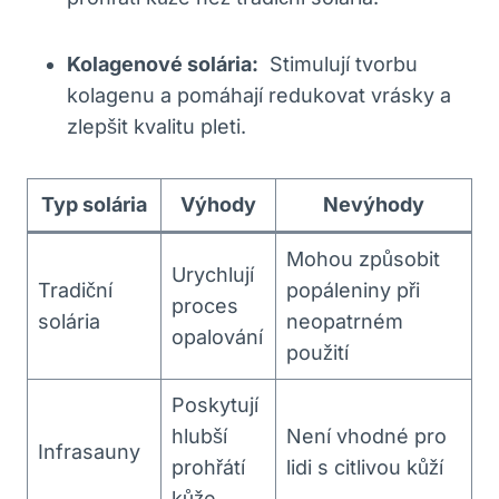
Kolagenové solária:
⁤ Stimulují⁢ tvorbu
kolagenu a ⁣pomáhají ⁢redukovat vrásky a
zlepšit​ kvalitu‍ pleti.
Typ solária
Výhody
Nevýhody
Mohou způsobit
Urychlují
Tradiční⁣
popáleniny při
proces
solária
neopatrném
opalování
‍použití
Poskytují
hlubší⁢
Není‌ vhodné‌ pro
Infrasauny
prohřátí
⁢lidi s citlivou ​kůží
kůže