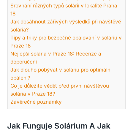
Srovnání různých​ typů solárií⁢ v lokalitě‍ Praha
18
Jak dosáhnout zářivých výsledků při návštěvě
solária?
Tipy ⁢a triky pro bezpečné opalování⁤ v soláriu‍ v
Praze 18
Nejlepší solária v Praze ⁤18: Recenze a‌
doporučení
Jak dlouho pobývat v soláriu pro optimální
opálení?
Co⁤ je důležité vědět před první​ návštěvou
⁣solária v Praze 18?
Závěrečné poznámky
Jak Funguje Solárium A Jak