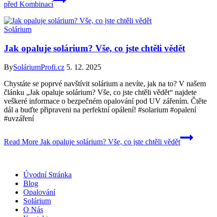
před Kombinací
Solárium
Jak opaluje solárium? Vše, co jste chtěli vědět
By
SoláriumProfi.cz
5. 12. 2025
Chystáte se poprvé navštívit solárium a nevíte, jak na to? V našem
článku „Jak opaluje solárium? Vše, co jste chtěli vědět“ najdete
veškeré informace o bezpečném opalování pod UV zářením. Čtěte
dál a buďte připraveni na perfektní opálení! #solarium #opalení
#uvzáření
Read More
Jak opaluje solárium? Vše, co jste chtěli vědět
Úvodní Stránka
Blog
Opalování
Solárium
O Nás