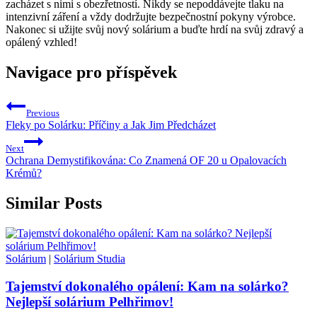
zacházet s nimi s obezřetností. Nikdy se nepoddávejte tlaku na
intenzivní záření a vždy dodržujte bezpečnostní pokyny výrobce.
Nakonec si užijte svůj nový solárium a buďte hrdí na svůj zdravý a
opálený vzhled!
Navigace pro příspěvek
Previous
Fleky po Solárku: Příčiny a Jak Jim Předcházet
Next
Ochrana Demystifikována: Co Znamená OF 20 u Opalovacích
Krémů?
Similar Posts
Solárium
|
Solárium Studia
Tajemství dokonalého opálení: Kam na solárko?
Nejlepší solárium Pelhřimov!