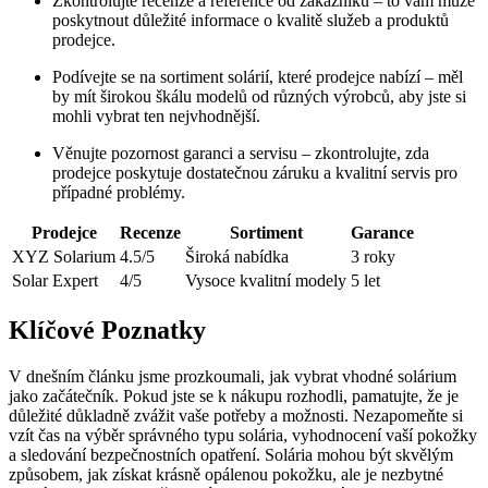
Zkontrolujte recenze a reference od zákazníků – to vám může
poskytnout důležité informace o kvalitě služeb a produktů
prodejce.
Podívejte se na sortiment solárií, které prodejce nabízí – měl
by mít širokou škálu modelů od různých výrobců, aby jste si
mohli vybrat ten nejvhodnější.
Věnujte pozornost garanci a servisu – zkontrolujte, zda
prodejce poskytuje dostatečnou záruku a kvalitní servis pro
případné problémy.
Prodejce
Recenze
Sortiment
Garance
XYZ Solarium
4.5/5
Široká nabídka
3 roky
Solar Expert
4/5
Vysoce kvalitní modely
5 let
Klíčové Poznatky
V dnešním článku jsme prozkoumali, jak vybrat vhodné solárium
jako začátečník. Pokud jste se k nákupu rozhodli, pamatujte, že je
důležité důkladně zvážit vaše potřeby a možnosti. Nezapomeňte si
vzít čas na výběr správného typu solária, vyhodnocení vaší pokožky
a sledování bezpečnostních opatření. Solária mohou být skvělým
způsobem, jak získat krásně opálenou pokožku, ale je nezbytné