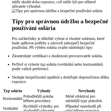
může zkrátit doba expozice, což může být pro některé
uživatele výhodné.
Tipy pro správnou údržbu a bezpečné
používání solária
Pro začátečníky je důležité vybrat si vhodné solárium, které
bude splňovat potřeby a zároveň zabezpečí bezpečné
používání. Při výběru solária zvažte následující tipy:
Zkontrolujte certifikaci a zkušenosti provozovatele solária.
Pečlivě si vyberte typ solária (vertikální nebo horizontální)
podle vašich preferencí.
Sledujte bezpečnostní opatření a dodržujte doporučenou délku
expozice.
Typ solária
Výhody
Nevýhody
Pohodlnější poloha
Méně efektivní pro
Horizontální
během procedury.
odolnější typy pokožek.
Rychlejší výsledky pro
Případné nepohodlí při
Vertikální
zkušenější uživatele.
stání během expozice.