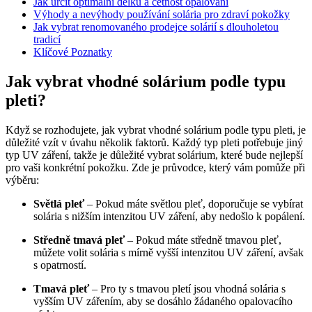
Jak určit optimální délku a četnost opalování
Výhody a nevýhody používání solária pro zdraví pokožky
Jak vybrat renomovaného prodejce solárií s dlouholetou
tradicí
Klíčové Poznatky
Jak vybrat vhodné solárium podle typu
pleti?
Když se rozhodujete, jak vybrat vhodné solárium podle typu pleti, je
důležité vzít v úvahu několik faktorů. Každý typ pleti potřebuje jiný
typ UV záření, takže je důležité vybrat solárium, které bude nejlepší
pro vaši konkrétní pokožku. Zde je průvodce, který vám pomůže při
výběru:
Světlá pleť
– Pokud máte světlou pleť, doporučuje se vybírat
solária s nižším intenzitou UV záření, aby nedošlo k popálení.
Středně tmavá pleť
– Pokud máte středně tmavou pleť,
můžete volit solária s mírně vyšší intenzitou UV záření, avšak
s opatrností.
Tmavá pleť
– Pro ty s tmavou pletí jsou vhodná solária s
vyšším UV zářením, aby se dosáhlo žádaného opalovacího