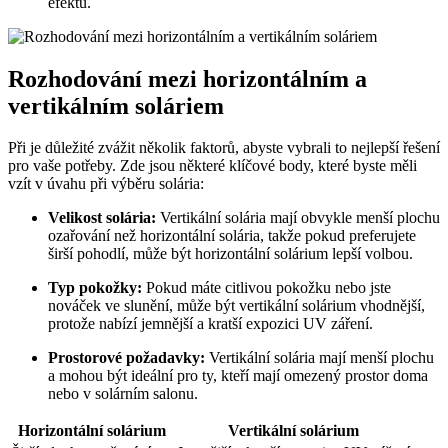
efektu.
Rozhodování mezi horizontálním a
vertikálním soláriem
Při je důležité zvážit několik faktorů, abyste vybrali to nejlepší řešení
pro vaše potřeby. Zde jsou některé klíčové body, které byste měli
vzít v úvahu při výběru solária:
Velikost solária:
Vertikální solária mají obvykle menší plochu
ozařování než horizontální solária, takže pokud preferujete
širší pohodlí, může být horizontální solárium lepší volbou.
Typ pokožky:
Pokud máte citlivou pokožku nebo jste
nováček ve slunění, může být vertikální solárium vhodnější,
protože nabízí jemnější a kratší expozici UV záření.
Prostorové požadavky:
Vertikální solária mají menší plochu
a mohou být ideální pro ty, kteří mají omezený prostor doma
nebo v solárním salonu.
Horizontální solárium
Vertikální solárium