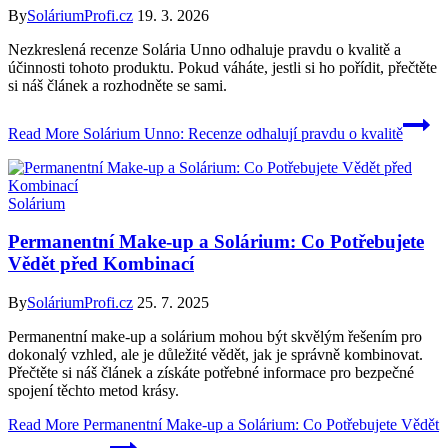
By
SoláriumProfi.cz
19. 3. 2026
Nezkreslená recenze Solária Unno odhaluje pravdu o kvalitě a
účinnosti tohoto produktu. Pokud váháte, jestli si ho pořídit, přečtěte
si náš článek a rozhodněte se sami.
Read More
Solárium Unno: Recenze odhalují pravdu o kvalitě
Solárium
Permanentní Make-up a Solárium: Co Potřebujete
Vědět před Kombinací
By
SoláriumProfi.cz
25. 7. 2025
Permanentní make-up a solárium mohou být skvělým řešením pro
dokonalý vzhled, ale je důležité vědět, jak je správně kombinovat.
Přečtěte si náš článek a získáte potřebné informace pro bezpečné
spojení těchto metod krásy.
Read More
Permanentní Make-up a Solárium: Co Potřebujete Vědět