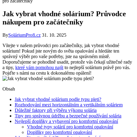
pro začátečníky
Jak vybrat vhodné solárium? Průvodce
nákupem pro začátečníky
By
SoláriumProfi.cz
31. 10. 2025
Vítejte v našem průvodci pro začátečníky, jak vybrat vhodné
solárium! Pokud jste novým do světa opalování a hledáte ten
správný výběr pro vaše potřeby, jste na správném místě.
Doporučujeme se pohodlně usadit, protože vás čekají užitečné rady
a tipy,
které vám pomohou najít
to nejlepší solárium právě pro vás.
Pojďte s námi na cestu k dokonalému opálení!
Obsah
Jak vybrat vhodné solárium podle typu pleti?
Rozhodování mezi horizontálním a vertikálním soláriem
Důležité faktory při výběru výkonu solária
Tipy pro správnou údržbu a bezpečné používání solária
Nejlepší doplňky a vybavení pro komfortní opalování
Vhodné typy solárií pro komfortní opalování
Doplňky pro komfortní opalování