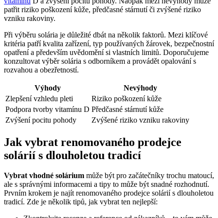
vitamínu
D a zvýšení pocitu pohody. Naopak mezi nevýhody může
patřit riziko poškození kůže, předčasné stárnutí či zvýšené riziko
vzniku rakoviny.
Při výběru solária je důležité dbát na několik faktorů. Mezi klíčové
kritéria patří kvalita zařízení, typ používaných žárovek, bezpečnostní
opatření a především uvědomění si vlastních limitů. Doporučujeme
konzultovat výběr solária s odborníkem a provádět opalování s
rozvahou a obezřetností.
Výhody
Nevýhody
Zlepšení vzhledu pleti
Riziko poškození kůže
Podpora tvorby vitamínu D
Předčasné stárnutí kůže
Zvýšení pocitu pohody
Zvýšené riziko vzniku rakoviny
Jak vybrat renomovaného prodejce
solárií s dlouholetou tradicí
Vybrat vhodné solárium
může být pro začátečníky trochu matoucí,
ale s správnými informacemi a tipy to může být snadné rozhodnutí.
Prvním krokem je najít renomovaného prodejce solárií s dlouholetou
tradicí. Zde je několik tipů, jak vybrat ten nejlepší: