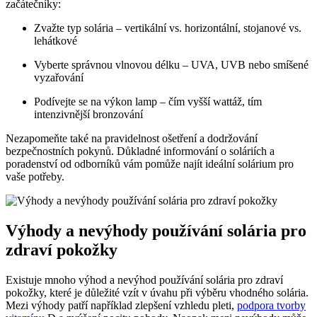
začátečníky:
Zvažte typ solária – vertikální vs. horizontální, stojanové vs.
lehátkové
Vyberte správnou vlnovou délku – UVA, UVB nebo smíšené
vyzařování
Podívejte se na výkon lamp – čím vyšší wattáž, tím
intenzivnější bronzování
Nezapomeňte také na pravidelnost ošetření a dodržování
bezpečnostních pokynů. Důkladné informování o soláriích a
poradenství od odborníků vám pomůže najít ideální solárium pro
vaše potřeby.
Výhody a nevýhody používání solária pro
zdraví pokožky
Existuje mnoho výhod a nevýhod používání solária pro zdraví
pokožky, které je důležité vzít v úvahu při výběru vhodného solária.
Mezi výhody patří například zlepšení vzhledu pleti,
podpora tvorby