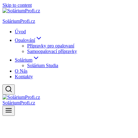
Skip to content
SoláriumProfi.cz
Úvod
Opalování
Přípravky pro opalovaní
Samoopalovací přípravky
Solárium
Solárium Studia
O Nás
Kontakty
SoláriumProfi.cz