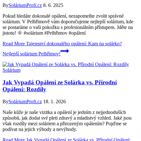
By
SoláriumProfi.cz
8. 6. 2025
Pokud hledáte dokonalé opálení, nezapomeňte zvolit správné
solárium. V Pelhřimově vám doporučujeme nejlepší solárium, kde
se postaráme o vaši pokožku s profesionálním přístupem. Jděte na
jistotu! 🌞 #solárium #Pelhřimov #opálení
Read More
Tajemství dokonalého opálení: Kam na solárko?
Nejlepší solárium Pelhřimov!
Solárium
Jak Vypadá Opálení ze Solárka vs. Přírodní
Opálení: Rozdíly
By
SoláriumProfi.cz
18. 1. 2026
Naše kůže je naše vizitka a opálení je jedním z nejjednoduších
způsobů, jak dodat své pleti zdravý a mladistvý vzhled. Jaké jsou
však rozdíly mezi soláriem a přirozeným opálením? Pojďme se
podívat na jejich výhody a nevýhody.
Read More
Jak Vypadá Opálení ze Solárka vs. Přírodní Opálení: